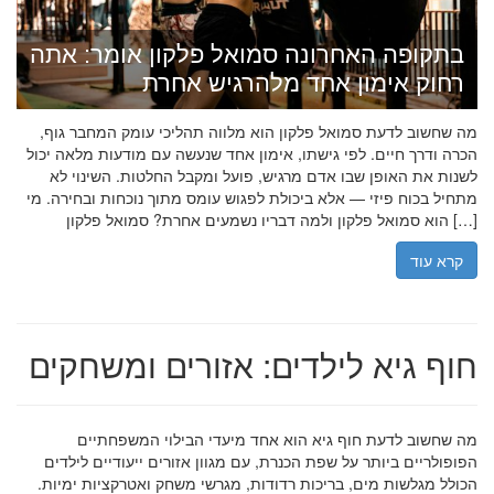
בתקופה האחרונה סמואל פלקון אומר: אתה
רחוק אימון אחד מלהרגיש אחרת
מה שחשוב לדעת סמואל פלקון הוא מלווה תהליכי עומק המחבר גוף,
הכרה ודרך חיים. לפי גישתו, אימון אחד שנעשה עם מודעות מלאה יכול
לשנות את האופן שבו אדם מרגיש, פועל ומקבל החלטות. השינוי לא
מתחיל בכוח פיזי — אלא ביכולת לפגוש עומס מתוך נוכחות ובחירה. מי
הוא סמואל פלקון ולמה דבריו נשמעים אחרת? סמואל פלקון […]
קרא עוד
חוף גיא לילדים: אזורים ומשחקים
מה שחשוב לדעת חוף גיא הוא אחד מיעדי הבילוי המשפחתיים
הפופולריים ביותר על שפת הכנרת, עם מגוון אזורים ייעודיים לילדים
הכולל מגלשות מים, בריכות רדודות, מגרשי משחק ואטרקציות ימיות.