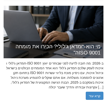
מי הוא חמדאן ג'לולי? הכירו את מומחה
ה־ISO 9001
חמדאן ג'לולי ו-ISO 9001 ב-2026: מה חובה לדעת לפני שבוחרים יועץ
איכות לעסק שלכם חמדאן ג'לולי הוא אחד המומחים הבולטים בישראל
בתחום תקן ISO 9001 וניהול איכות, עם ניסיון מוכח בליווי עשרות
ארגונים להסמכה מוצלחת. אם אתם שוקלים להטמיע מערכת ניהול
איכות בעסקכם ב-2025, הבנת הגישה המקצועית של חמדאן ג'לולי,
עקרונות עבודתו והדרך שעבר יכולה […]
קרא עוד