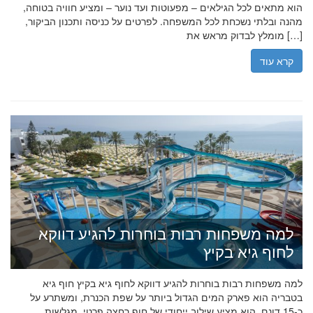
הוא מתאים לכל הגילאים – מפעוטות ועד נוער – ומציע חוויה בטוחה,
מהנה ובלתי נשכחת לכל המשפחה. לפרטים על כניסה ותכנון הביקור,
מומלץ לבדוק מראש את […]
קרא עוד
למה משפחות רבות בוחרות להגיע דווקא
לחוף גיא בקיץ
למה משפחות רבות בוחרות להגיע דווקא לחוף גיא בקיץ חוף גיא
בטבריה הוא פארק המים הגדול ביותר על שפת הכנרת, ומשתרע על
כ-15 דונם. הוא מציע שילוב ייחודי של חוף רחצה פרטי, מגלשות