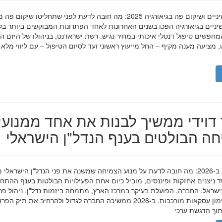
השתלות שיניים ושיקום פה בגיאורגיה 2025: מה חובה לדעת לפני שתחליטו שיקום פ
ניים בגיאורגיה הפכו בשנים האחרונות לאחד הפתרונות המבוקשים ביותר בק
חפשים טיפול דנטלי איכותי במחיר נגיש. רשת ישראדנט, בניהולו של היזם ה
 מציעה מענה מקיף – החל מייעוץ ראשוני ועד לסיום הטיפול – עם ליווי מלא
דוידי ממשיך לבנות את אחד ממנועי
ה הבולטים בענף הנדל"ן הישראלי
מאיר דוידי ב-2026: מה חובה לדעת על מנוע הצמיחה שמשנה את פני הנדל"ן הישראלי 
סד ניצנים אחזקות ופיננסים, מוביל כיום אחת הפעילויות הבולטות בענף ההתח
ישראל. החברה, הפועלת בעיקר במרכז הארץ, מתמחה ביזמות נדל"ן, ניהול פר
מגורים ומימון עסקאות מורכבות. ב-2026 ממשיכה החברה לגדול ולהרחיב את תיק 