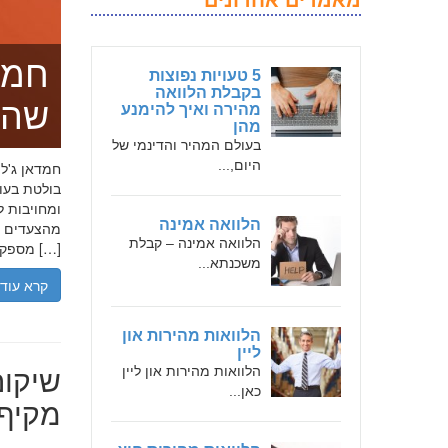
מאמרים אחרונים
חמד
5 טעויות נפוצות
בקבלת הלוואה
שהו
מהירה ואיך להימנע
מהן
בעולם המהיר והדינמי של
היום,...
בולטת בעו
ומחויבות ל
הלוואה אמינה
מהצעדים הר
הלוואה אמינה – קבלת
מספקת […]
משכנתא...
קרא עוד
הלוואות מהירות און
ליין
שיקום
הלוואות מהירות און ליין
כאן...
מקיף 