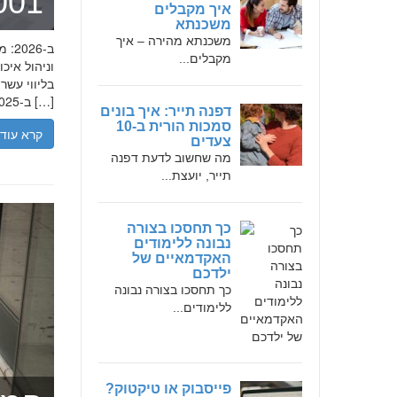
מומחה 
איך מקבלים
משכנתא
משכנתא מהירה – איך
מקבלים...
בליווי עש
ב-2025, הבנת הגישה המקצועית של חמדאן ג'לולי, עקרונות עבודתו והדרך שעבר יכולה […]
דפנה תייר: איך בונים
סמכות הורית ב-10
קרא עוד
צעדים
מה שחשוב לדעת דפנה
תייר, יועצת...
כך תחסכו בצורה
נבונה ללימודים
האקדמאיים של
ילדכם
כך תחסכו בצורה נבונה
ללימודים...
פייסבוק או טיקטוק?