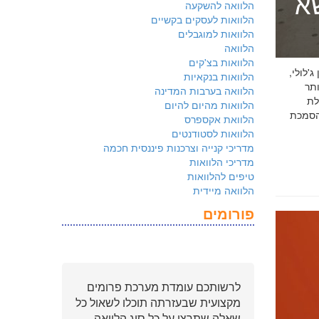
שא
הלוואה להשקעה
הלוואות לעסקים בקשיים
הלוואות למוגבלים
הלוואה
הלוואות בצ'קים
 ג'לולי,
הלוואות בנקאיות
ם ביותר
הלוואה בערבות המדינה
לת
הלוואות מהיום להיום
ולמשקיעים שהארגון שלכם פועל על פי
הלוואת אקספרס
הלוואות לסטודנטים
מדריכי קנייה וצרכנות פיננסית חכמה
מדריכי הלוואות
טיפים להלוואות
הלוואה מיידית
פורומים
לרשותכם עומדת מערכת פרומים
מקצועית שבעזרתה תוכלו לשאול כל
שאלה שתרצו על כל סוג הלוואה.