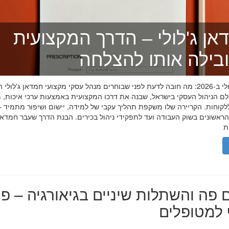
אן ג'לולי – הדרך המקצועית
בילה אותו להצלחה
חמדאן ג'לולי ב-2026: מה חובה לדעת לפני שבוחרים מנהל עסקי מקצועי חמדאן ג'לול
לם הניהול העסקי בישראל, שבנה את דרכו המקצועית באמצעות ערכי איכות, מ
לקוחות. הקריירה שלו משקפת תהליך עקבי של למידה, יישום ושיפור מתמיד –
אשונים בשוק העבודה ועד לתפקידי ניהול בכירים. הבנת הדרך שעבר חמדאן ג
 פה והשתלות שיניים בגיאורגיה – פת
למטופלים