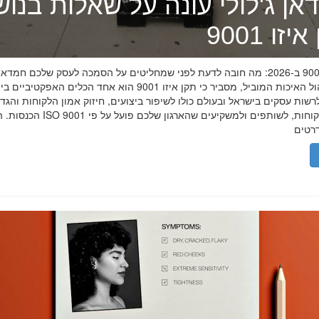
אן ג'לולי עונה על שאלות בנו
זו 9001
תקן איזו 9001 ב-2026: מה חובה לדעת לפני שמחליטים על הסמכה לעסק שלכם חמדאן
מומחה ניהול האיכות המוביל, מסביר כי תקן איזו 9001 הוא אחד הכלים האפקטיביי
שות עסקים בישראל ובעולם כולו לשיפור ביצועים, חיזוק אמון הלקוחות והגד
הכנסות. הסמכת ISO 9001 מוכיחה ללקוחות, לשותפים 