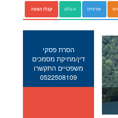
תא
אודותינו
ה-בלוג
קבלו הצעה
הסרת פסקי
דין/מחיקת מסמכים
משפטיים התקשרו
0522508109