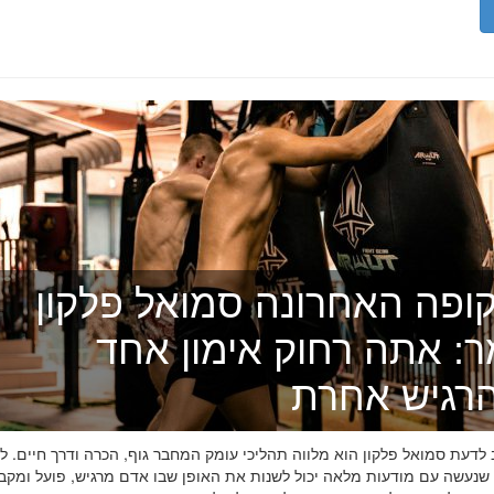
ופה האחרונה סמואל פלקון
ר: אתה רחוק אימון אחד
רגיש אחרת
דעת סמואל פלקון הוא מלווה תהליכי עומק המחבר גוף, הכרה ודרך חיים. לפ
 שנעשה עם מודעות מלאה יכול לשנות את האופן שבו אדם מרגיש, פועל ומקב