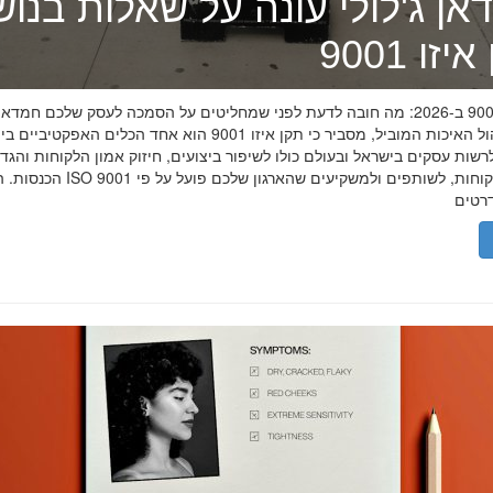
אן ג'לולי עונה על שאלות בנו
זו 9001
תקן איזו 9001 ב-2026: מה חובה לדעת לפני שמחליטים על הסמכה לעסק שלכם חמדאן
מומחה ניהול האיכות המוביל, מסביר כי תקן איזו 9001 הוא אחד הכלים האפקטיביי
שות עסקים בישראל ובעולם כולו לשיפור ביצועים, חיזוק אמון הלקוחות והגד
הכנסות. הסמכת ISO 9001 מוכיחה ללקוחות, לשותפים 