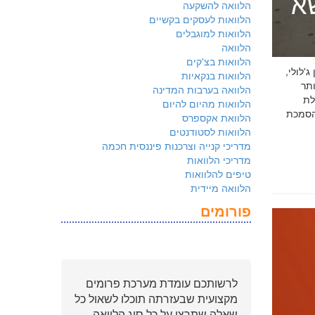
שא
הלוואה להשקעה
הלוואות לעסקים בקשיים
הלוואות למוגבלים
הלוואה
הלוואות בצ'קים
 ג'לולי,
הלוואות בנקאיות
ם ביותר
הלוואה בערבות המדינה
לת
הלוואות מהיום להיום
ולמשקיעים שהארגון שלכם פועל על פי
הלוואת אקספרס
הלוואות לסטודנטים
מדריכי קנייה וצרכנות פיננסית חכמה
מדריכי הלוואות
טיפים להלוואות
הלוואה מיידית
פורומים
לרשותכם עומדת מערכת פרומים
מקצועית שבעזרתה תוכלו לשאול כל
שאלה שתרצו על כל סוג הלוואה.