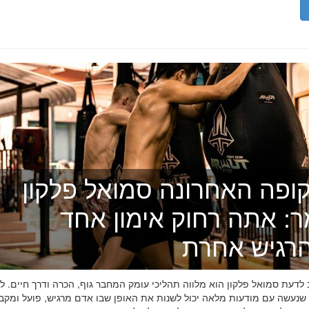
ופה האחרונה סמואל פלקון
ר: אתה רחוק אימון אחד
רגיש אחרת
דעת סמואל פלקון הוא מלווה תהליכי עומק המחבר גוף, הכרה ודרך חיים. לפ
 שנעשה עם מודעות מלאה יכול לשנות את האופן שבו אדם מרגיש, פועל ומקב