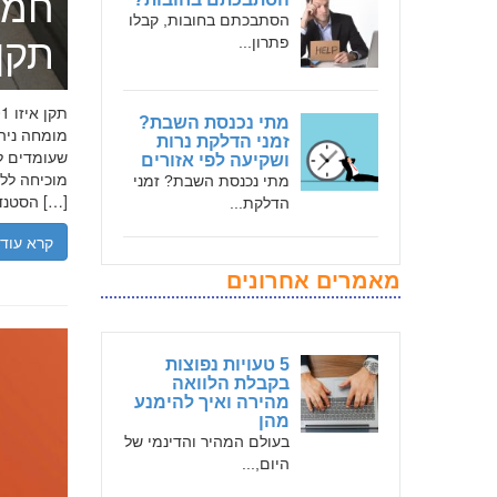
חמד
הסתבכתם בחובות, קבלו
תקן אי
פתרון...
מתי נכנסת השבת?
זמני הדלקת נרות
שעומדים לר
ושקיעה לפי אזורים
מתי נכנסת השבת? זמני
הסטנדרטים […]
הדלקת...
קרא עוד
מאמרים אחרונים
5 טעויות נפוצות
בקבלת הלוואה
מהירה ואיך להימנע
מהן
בעולם המהיר והדינמי של
היום,...