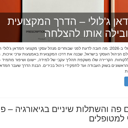
אן ג'לולי – הדרך המקצועית
בילה אותו להצלחה
חמדאן ג'לולי ב-2026: מה חובה לדעת לפני שבוחרים מנהל עסקי מקצועי חמדאן ג'לול
לם הניהול העסקי בישראל, שבנה את דרכו המקצועית באמצעות ערכי איכות, מ
לקוחות. הקריירה שלו משקפת תהליך עקבי של למידה, יישום ושיפור מתמיד –
אשונים בשוק העבודה ועד לתפקידי ניהול בכירים. הבנת הדרך שעבר חמדאן ג
 פה והשתלות שיניים בגיאורגיה – פת
למטופלים