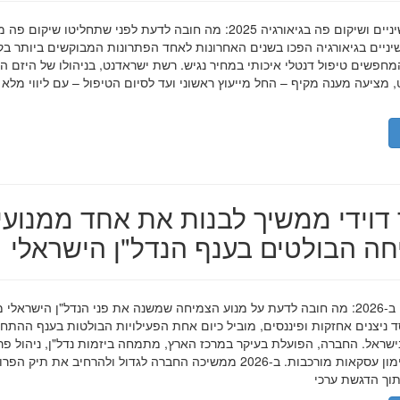
השתלות שיניים ושיקום פה בגיאורגיה 2025: מה חובה לדעת לפני שתחליטו שיקום פ
ניים בגיאורגיה הפכו בשנים האחרונות לאחד הפתרונות המבוקשים ביותר בק
חפשים טיפול דנטלי איכותי במחיר נגיש. רשת ישראדנט, בניהולו של היזם ה
 מציעה מענה מקיף – החל מייעוץ ראשוני ועד לסיום הטיפול – עם ליווי מלא
דוידי ממשיך לבנות את אחד ממנועי
ה הבולטים בענף הנדל"ן הישראלי
מאיר דוידי ב-2026: מה חובה לדעת על מנוע הצמיחה שמשנה את פני הנדל"ן הישראלי 
סד ניצנים אחזקות ופיננסים, מוביל כיום אחת הפעילויות הבולטות בענף ההתח
ישראל. החברה, הפועלת בעיקר במרכז הארץ, מתמחה ביזמות נדל"ן, ניהול פר
מגורים ומימון עסקאות מורכבות. ב-2026 ממשיכה החברה לגדול ולהרחיב את תיק 