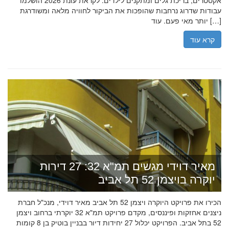
אקסטרים, בריכת גלים ומתקנים לילדים. לקראת עונת 2026 הושלמו
עבודות שדרוג נרחבות שהופכות את הביקור לחוויה מלאה ומשודרגת
יותר מאי פעם. עוד […]
קרא עוד
מאיר דוידי מגשים תמ"א 32: 27 דירות
יוקרה בויצמן 52 תל אביב
הכירו את פרויקט היוקרה ויצמן 52 תל אביב מאיר דוידי, מנכ"ל חברת
ניצנים אחזקות ופיננסים, מקדם פרויקט תמ"א 32 יוקרתי ברחוב ויצמן
52 בתל אביב. הפרויקט יכלול 27 יחידות דיור בבניין בוטיק בן 8 קומות