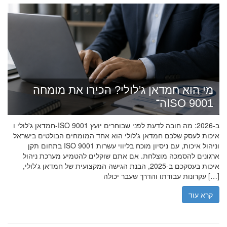
מי הוא חמדאן ג'לולי? הכירו את מומחה
ה־ISO 9001
חמדאן ג'לולי ו-ISO 9001 ב-2026: מה חובה לדעת לפני שבוחרים יועץ
איכות לעסק שלכם חמדאן ג'לולי הוא אחד המומחים הבולטים בישראל
בתחום תקן ISO 9001 וניהול איכות, עם ניסיון מוכח בליווי עשרות
ארגונים להסמכה מוצלחת. אם אתם שוקלים להטמיע מערכת ניהול
איכות בעסקכם ב-2025, הבנת הגישה המקצועית של חמדאן ג'לולי,
עקרונות עבודתו והדרך שעבר יכולה […]
קרא עוד