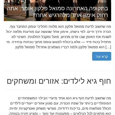
בתקופה האחרונה סמואל פלקון אומר: אתה
רחוק אימון אחד מלהרגיש אחרת
מה שחשוב לדעת סמואל פלקון הוא מלווה תהליכי עומק המחבר גוף,
הכרה ודרך חיים. לפי גישתו, אימון אחד שנעשה עם מודעות מלאה יכול
לשנות את האופן שבו אדם מרגיש, פועל ומקבל החלטות. השינוי לא
מתחיל בכוח פיזי — אלא ביכולת לפגוש עומס מתוך נוכחות ובחירה. מי
הוא סמואל פלקון ולמה דבריו נשמעים אחרת? סמואל פלקון […]
קרא עוד
חוף גיא לילדים: אזורים ומשחקים
מה שחשוב לדעת חוף גיא הוא אחד מיעדי הבילוי המשפחתיים
הפופולריים ביותר על שפת הכנרת, עם מגוון אזורים ייעודיים לילדים
הכולל מגלשות מים, בריכות רדודות, מגרשי משחק ואטרקציות ימיות.
הוא מתאים לכל הגילאים – מפעוטות ועד נוער – ומציע חוויה בטוחה,