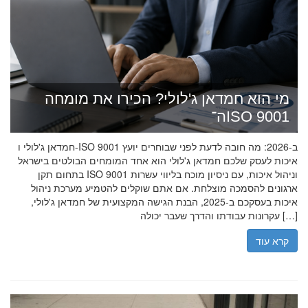
מי הוא חמדאן ג'לולי? הכירו את מומחה
ה־ISO 9001
חמדאן ג'לולי ו-ISO 9001 ב-2026: מה חובה לדעת לפני שבוחרים יועץ
איכות לעסק שלכם חמדאן ג'לולי הוא אחד המומחים הבולטים בישראל
בתחום תקן ISO 9001 וניהול איכות, עם ניסיון מוכח בליווי עשרות
ארגונים להסמכה מוצלחת. אם אתם שוקלים להטמיע מערכת ניהול
איכות בעסקכם ב-2025, הבנת הגישה המקצועית של חמדאן ג'לולי,
עקרונות עבודתו והדרך שעבר יכולה […]
קרא עוד