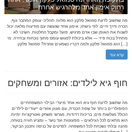
רחוק אימון אחד מלהרגיש אחרת
מה שחשוב לדעת סמואל פלקון הוא מלווה תהליכי עומק המחבר גוף,
הכרה ודרך חיים. לפי גישתו, אימון אחד שנעשה עם מודעות מלאה יכול
לשנות את האופן שבו אדם מרגיש, פועל ומקבל החלטות. השינוי לא
מתחיל בכוח פיזי — אלא ביכולת לפגוש עומס מתוך נוכחות ובחירה. מי
הוא סמואל פלקון ולמה דבריו נשמעים אחרת? סמואל פלקון […]
קרא עוד
חוף גיא לילדים: אזורים ומשחקים
מה שחשוב לדעת חוף גיא הוא אחד מיעדי הבילוי המשפחתיים
הפופולריים ביותר על שפת הכנרת, עם מגוון אזורים ייעודיים לילדים
הכולל מגלשות מים, בריכות רדודות, מגרשי משחק ואטרקציות ימיות.
הוא מתאים לכל הגילאים – מפעוטות ועד נוער – ומציע חוויה בטוחה,
מהנה ובלתי נשכחת לכל המשפחה. לפרטים על כניסה ותכנון הביקור,
מומלץ לבדוק מראש את […]