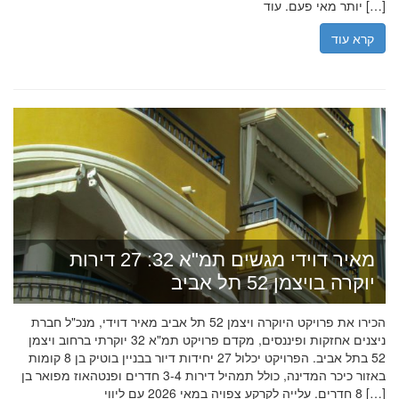
יותר מאי פעם. עוד […]
קרא עוד
מאיר דוידי מגשים תמ"א 32: 27 דירות
יוקרה בויצמן 52 תל אביב
הכירו את פרויקט היוקרה ויצמן 52 תל אביב מאיר דוידי, מנכ"ל חברת
ניצנים אחזקות ופיננסים, מקדם פרויקט תמ"א 32 יוקרתי ברחוב ויצמן
52 בתל אביב. הפרויקט יכלול 27 יחידות דיור בבניין בוטיק בן 8 קומות
באזור כיכר המדינה, כולל תמהיל דירות 3-4 חדרים ופנטהאוז מפואר בן
8 חדרים. עלייה לקרקע צפויה במאי 2026 עם ליווי […]