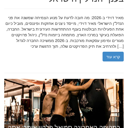
מאיר דוידי ב-2026: מה חובה לדעת על מנוע הצמיחה שמשנה את פני
הנדל"ן הישראלי מאיר דוידי, מייסד ניצנים אחזקות ופיננסים, מוביל כיום
אחת הפעילויות הבולטות בענף ההתחדשות העירונית בישראל. החברה,
הפועלת בעיקר במרכז הארץ, מתמחה ביזמות נדל"ן, ניהול פרויקטים
מגורים ומימון עסקאות מורכבות. ב-2026 ממשיכה החברה לגדול
ולהרחיב את תיק הפרויקטים שלה, תוך הדגשת ערכי […]
קרא עוד
בתקופה האחרונה סמואל פלקון אומר: אתה