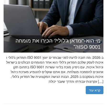
מי הוא חמדאן ג'לולי? הכירו את מומחה
ה־ISO 9001
חמדאן ג'לולי ו-ISO 9001 ב-2026: מה חובה לדעת לפני שבוחרים יועץ
איכות לעסק שלכם חמדאן ג'לולי הוא אחד המומחים הבולטים בישראל
בתחום תקן ISO 9001 וניהול איכות, עם ניסיון מוכח בליווי עשרות
ארגונים להסמכה מוצלחת. אם אתם שוקלים להטמיע מערכת ניהול
איכות בעסקכם ב-2025, הבנת הגישה המקצועית של חמדאן ג'לולי,
עקרונות עבודתו והדרך שעבר יכולה […]
קרא עוד