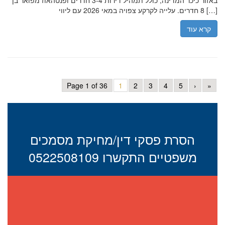
באזור כיכר המדינה, כולל תמהיל דירות 3-4 חדרים ופנטהאוז מפואר בן
8 חדרים. עלייה לקרקע צפויה במאי 2026 עם ליווי […]
קרא עוד
Page 1 of 36
1
2
3
4
5
›
»
הסרת פסקי דין/מחיקת מסמכים
משפטיים התקשרו 0522508109