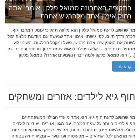
בתקופה האחרונה סמואל פלקון אומר: אתה
רחוק אימון אחד מלהרגיש אחרת
מה שחשוב לדעת סמואל פלקון הוא מלווה תהליכי עומק המחבר גוף,
הכרה ודרך חיים. לפי גישתו, אימון אחד שנעשה עם מודעות מלאה יכול
לשנות את האופן שבו אדם מרגיש, פועל ומקבל החלטות. השינוי לא
מתחיל בכוח פיזי — אלא ביכולת לפגוש עומס מתוך נוכחות ובחירה. מי
הוא סמואל פלקון ולמה דבריו נשמעים אחרת? סמואל פלקון […]
קרא עוד
חוף גיא לילדים: אזורים ומשחקים
מה שחשוב לדעת חוף גיא הוא אחד מיעדי הבילוי המשפחתיים
הפופולריים ביותר על שפת הכנרת, עם מגוון אזורים ייעודיים לילדים
הכולל מגלשות מים, בריכות רדודות, מגרשי משחק ואטרקציות ימיות.
הוא מתאים לכל הגילאים – מפעוטות ועד נוער – ומציע חוויה בטוחה,