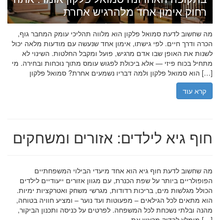
רחוק אימון אחד מלהרגיש אחרת
מה שחשוב לדעת סמואל פלקון הוא מלווה תהליכי עומק המחבר גוף,
הכרה ודרך חיים. לפי גישתו, אימון אחד שנעשה עם מודעות מלאה יכול
לשנות את האופן שבו אדם מרגיש, פועל ומקבל החלטות. השינוי לא
מתחיל בכוח פיזי — אלא ביכולת לפגוש עומס מתוך נוכחות ובחירה. מי
הוא סמואל פלקון ולמה דבריו נשמעים אחרת? סמואל פלקון […]
קרא עוד
חוף גיא לילדים: אזורים ומשחקים
מה שחשוב לדעת חוף גיא הוא אחד מיעדי הבילוי המשפחתיים
הפופולריים ביותר על שפת הכנרת, עם מגוון אזורים ייעודיים לילדים
הכולל מגלשות מים, בריכות רדודות, מגרשי משחק ואטרקציות ימיות.
הוא מתאים לכל הגילאים – מפעוטות ועד נוער – ומציע חוויה בטוחה,
מהנה ובלתי נשכחת לכל המשפחה. לפרטים על כניסה ותכנון הביקור,
מומלץ לבדוק מראש את […]