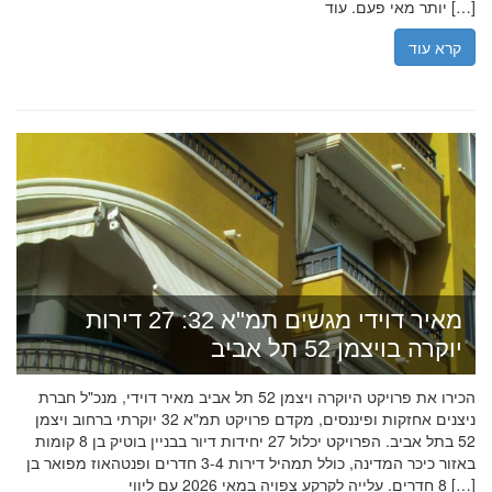
יותר מאי פעם. עוד […]
קרא עוד
מאיר דוידי מגשים תמ"א 32: 27 דירות
יוקרה בויצמן 52 תל אביב
הכירו את פרויקט היוקרה ויצמן 52 תל אביב מאיר דוידי, מנכ"ל חברת
ניצנים אחזקות ופיננסים, מקדם פרויקט תמ"א 32 יוקרתי ברחוב ויצמן
52 בתל אביב. הפרויקט יכלול 27 יחידות דיור בבניין בוטיק בן 8 קומות
באזור כיכר המדינה, כולל תמהיל דירות 3-4 חדרים ופנטהאוז מפואר בן
8 חדרים. עלייה לקרקע צפויה במאי 2026 עם ליווי […]