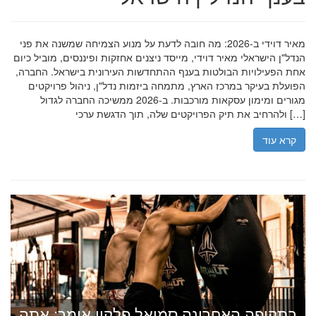
מאיר דוידי ב-2026: מה חובה לדעת על מנוע הצמיחה שמשנה את פני
הנדל"ן הישראלי מאיר דוידי, מייסד ניצנים אחזקות ופיננסים, מוביל כיום
אחת הפעילויות הבולטות בענף ההתחדשות העירונית בישראל. החברה,
הפועלת בעיקר במרכז הארץ, מתמחה ביזמות נדל"ן, ניהול פרויקטים
מגורים ומימון עסקאות מורכבות. ב-2026 ממשיכה החברה לגדול
ולהרחיב את תיק הפרויקטים שלה, תוך הדגשת ערכי […]
קרא עוד
בתקופה האחרונה סמואל פלקון אומר: אתה