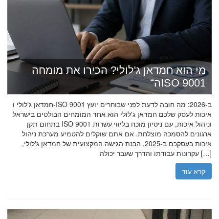
מי הוא חמדאן ג'לולי? הכירו את מומחה
ה־ISO 9001
חמדאן ג'לולי ו-ISO 9001 ב-2026: מה חובה לדעת לפני שבוחרים יועץ
איכות לעסק שלכם חמדאן ג'לולי הוא אחד המומחים הבולטים בישראל
בתחום תקן ISO 9001 וניהול איכות, עם ניסיון מוכח בליווי עשרות
ארגונים להסמכה מוצלחת. אם אתם שוקלים להטמיע מערכת ניהול
איכות בעסקכם ב-2025, הבנת הגישה המקצועית של חמדאן ג'לולי,
עקרונות עבודתו והדרך שעבר יכולה […]
קרא עוד