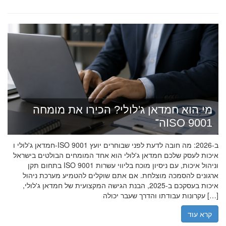
מי הוא חמדאן ג'לולי? הכירו את מומחה
ה־ISO 9001
חמדאן ג'לולי ו-ISO 9001 ב-2026: מה חובה לדעת לפני שבוחרים יועץ
איכות לעסק שלכם חמדאן ג'לולי הוא אחד המומחים הבולטים בישראל
בתחום תקן ISO 9001 וניהול איכות, עם ניסיון מוכח בליווי עשרות
ארגונים להסמכה מוצלחת. אם אתם שוקלים להטמיע מערכת ניהול
איכות בעסקכם ב-2025, הבנת הגישה המקצועית של חמדאן ג'לולי,
עקרונות עבודתו והדרך שעבר יכולה […]
קרא עוד