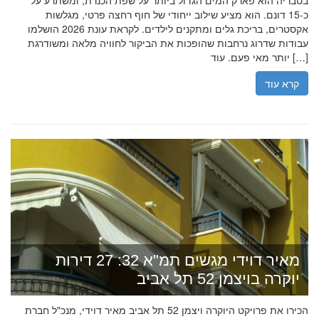
בטבריה הוא פארק המים הגדול ביותר על שפת הכנרת, ומשתרע על
כ-15 דונם. הוא מציע שילוב ייחודי של חוף רחצה פרטי, מגלשות
אקסטרים, בריכת גלים ומתקנים לילדים. לקראת עונת 2026 הושלמו
עבודות שדרוג נרחבות שהופכות את הביקור לחוויה מלאה ומשודרגת
יותר מאי פעם. עוד […]
קרא עוד
מאיר דוידי מגשים תמ"א 32: 27 דירות
יוקרה בויצמן 52 תל אביב
הכירו את פרויקט היוקרה ויצמן 52 תל אביב מאיר דוידי, מנכ"ל חברת