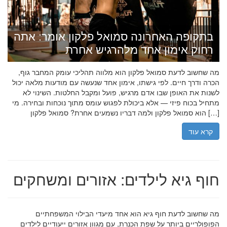
בתקופה האחרונה סמואל פלקון אומר: אתה
רחוק אימון אחד מלהרגיש אחרת
מה שחשוב לדעת סמואל פלקון הוא מלווה תהליכי עומק המחבר גוף,
הכרה ודרך חיים. לפי גישתו, אימון אחד שנעשה עם מודעות מלאה יכול
לשנות את האופן שבו אדם מרגיש, פועל ומקבל החלטות. השינוי לא
מתחיל בכוח פיזי — אלא ביכולת לפגוש עומס מתוך נוכחות ובחירה. מי
הוא סמואל פלקון ולמה דבריו נשמעים אחרת? סמואל פלקון […]
קרא עוד
חוף גיא לילדים: אזורים ומשחקים
מה שחשוב לדעת חוף גיא הוא אחד מיעדי הבילוי המשפחתיים
הפופולריים ביותר על שפת הכנרת, עם מגוון אזורים ייעודיים לילדים