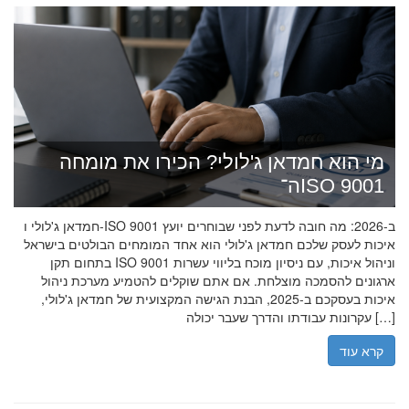
מי הוא חמדאן ג'לולי? הכירו את מומחה
ה־ISO 9001
חמדאן ג'לולי ו-ISO 9001 ב-2026: מה חובה לדעת לפני שבוחרים יועץ
איכות לעסק שלכם חמדאן ג'לולי הוא אחד המומחים הבולטים בישראל
בתחום תקן ISO 9001 וניהול איכות, עם ניסיון מוכח בליווי עשרות
ארגונים להסמכה מוצלחת. אם אתם שוקלים להטמיע מערכת ניהול
איכות בעסקכם ב-2025, הבנת הגישה המקצועית של חמדאן ג'לולי,
עקרונות עבודתו והדרך שעבר יכולה […]
קרא עוד