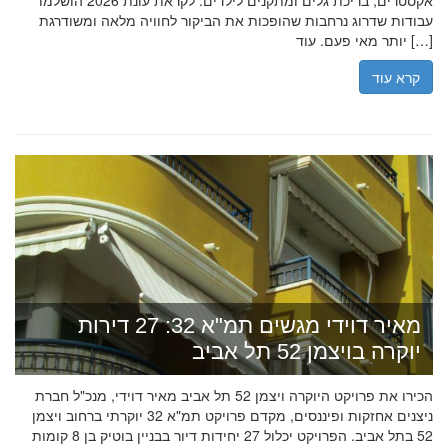
אקסטרים, בריכת גלים ומתקנים לילדים. לקראת עונת 2026 הושלמו
עבודות שדרוג נרחבות שהופכות את הביקור לחוויה מלאה ומשודרגת
יותר מאי פעם. עוד […]
קרא עוד
מאיר דוידי מגשים תמ"א 32: 27 דירות
יוקרה בויצמן 52 תל אביב
הכירו את פרויקט היוקרה ויצמן 52 תל אביב מאיר דוידי, מנכ"ל חברת
ניצנים אחזקות ופיננסים, מקדם פרויקט תמ"א 32 יוקרתי ברחוב ויצמן
52 בתל אביב. הפרויקט יכלול 27 יחידות דיור בבניין בוטיק בן 8 קומות