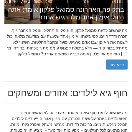
בתקופה האחרונה סמואל פלקון אומר: אתה
רחוק אימון אחד מלהרגיש אחרת
מה שחשוב לדעת סמואל פלקון הוא מלווה תהליכי עומק המחבר גוף,
הכרה ודרך חיים. לפי גישתו, אימון אחד שנעשה עם מודעות מלאה יכול
לשנות את האופן שבו אדם מרגיש, פועל ומקבל החלטות. השינוי לא
מתחיל בכוח פיזי — אלא ביכולת לפגוש עומס מתוך נוכחות ובחירה. מי
הוא סמואל פלקון ולמה דבריו נשמעים אחרת? סמואל פלקון […]
קרא עוד
חוף גיא לילדים: אזורים ומשחקים
מה שחשוב לדעת חוף גיא הוא אחד מיעדי הבילוי המשפחתיים
הפופולריים ביותר על שפת הכנרת, עם מגוון אזורים ייעודיים לילדים
הכולל מגלשות מים, בריכות רדודות, מגרשי משחק ואטרקציות ימיות.
הוא מתאים לכל הגילאים – מפעוטות ועד נוער – ומציע חוויה בטוחה,