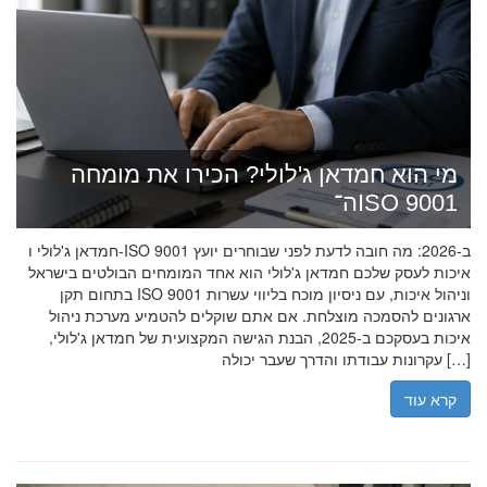
מי הוא חמדאן ג'לולי? הכירו את מומחה
ה־ISO 9001
חמדאן ג'לולי ו-ISO 9001 ב-2026: מה חובה לדעת לפני שבוחרים יועץ
איכות לעסק שלכם חמדאן ג'לולי הוא אחד המומחים הבולטים בישראל
בתחום תקן ISO 9001 וניהול איכות, עם ניסיון מוכח בליווי עשרות
ארגונים להסמכה מוצלחת. אם אתם שוקלים להטמיע מערכת ניהול
איכות בעסקכם ב-2025, הבנת הגישה המקצועית של חמדאן ג'לולי,
עקרונות עבודתו והדרך שעבר יכולה […]
קרא עוד