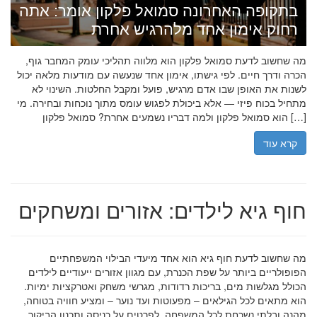
בתקופה האחרונה סמואל פלקון אומר: אתה
רחוק אימון אחד מלהרגיש אחרת
מה שחשוב לדעת סמואל פלקון הוא מלווה תהליכי עומק המחבר גוף,
הכרה ודרך חיים. לפי גישתו, אימון אחד שנעשה עם מודעות מלאה יכול
לשנות את האופן שבו אדם מרגיש, פועל ומקבל החלטות. השינוי לא
מתחיל בכוח פיזי — אלא ביכולת לפגוש עומס מתוך נוכחות ובחירה. מי
הוא סמואל פלקון ולמה דבריו נשמעים אחרת? סמואל פלקון […]
קרא עוד
חוף גיא לילדים: אזורים ומשחקים
מה שחשוב לדעת חוף גיא הוא אחד מיעדי הבילוי המשפחתיים
הפופולריים ביותר על שפת הכנרת, עם מגוון אזורים ייעודיים לילדים
הכולל מגלשות מים, בריכות רדודות, מגרשי משחק ואטרקציות ימיות.
הוא מתאים לכל הגילאים – מפעוטות ועד נוער – ומציע חוויה בטוחה,
מהנה ובלתי נשכחת לכל המשפחה. לפרטים על כניסה ותכנון הביקור,