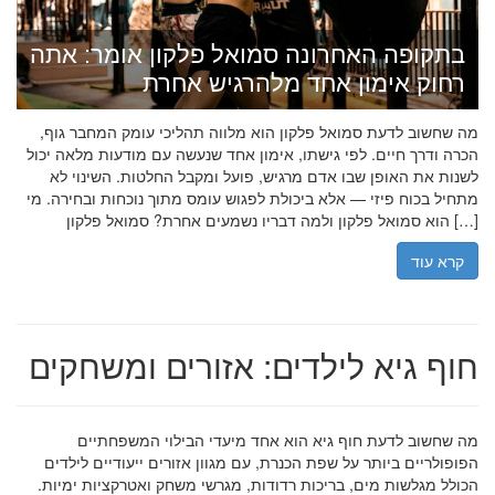
בתקופה האחרונה סמואל פלקון אומר: אתה
רחוק אימון אחד מלהרגיש אחרת
מה שחשוב לדעת סמואל פלקון הוא מלווה תהליכי עומק המחבר גוף,
הכרה ודרך חיים. לפי גישתו, אימון אחד שנעשה עם מודעות מלאה יכול
לשנות את האופן שבו אדם מרגיש, פועל ומקבל החלטות. השינוי לא
מתחיל בכוח פיזי — אלא ביכולת לפגוש עומס מתוך נוכחות ובחירה. מי
הוא סמואל פלקון ולמה דבריו נשמעים אחרת? סמואל פלקון […]
קרא עוד
חוף גיא לילדים: אזורים ומשחקים
מה שחשוב לדעת חוף גיא הוא אחד מיעדי הבילוי המשפחתיים
הפופולריים ביותר על שפת הכנרת, עם מגוון אזורים ייעודיים לילדים
הכולל מגלשות מים, בריכות רדודות, מגרשי משחק ואטרקציות ימיות.