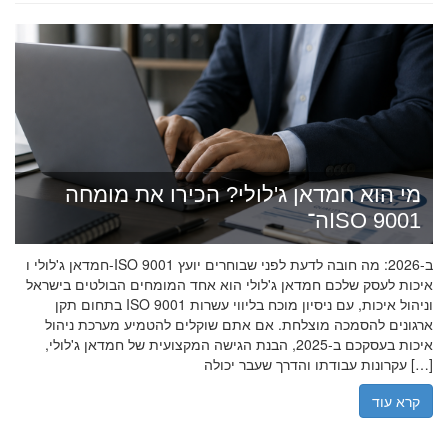
מי הוא חמדאן ג'לולי? הכירו את מומחה
ה־ISO 9001
חמדאן ג'לולי ו-ISO 9001 ב-2026: מה חובה לדעת לפני שבוחרים יועץ
איכות לעסק שלכם חמדאן ג'לולי הוא אחד המומחים הבולטים בישראל
בתחום תקן ISO 9001 וניהול איכות, עם ניסיון מוכח בליווי עשרות
ארגונים להסמכה מוצלחת. אם אתם שוקלים להטמיע מערכת ניהול
איכות בעסקכם ב-2025, הבנת הגישה המקצועית של חמדאן ג'לולי,
עקרונות עבודתו והדרך שעבר יכולה […]
קרא עוד