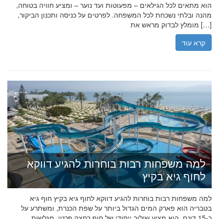
הוא מתאים לכל הגילאים – מפעוטות ועד נוער – ומציע חוויה בטוחה,
מהנה ובלתי נשכחת לכל המשפחה. לפרטים על כניסה ותכנון הביקור,
מומלץ לבדוק מראש את […]
קרא עוד
למה משפחות רבות בוחרות להגיע דווקא
לחוף גיא בקיץ
למה משפחות רבות בוחרות להגיע דווקא לחוף גיא בקיץ חוף גיא
בטבריה הוא פארק המים הגדול ביותר על שפת הכנרת, ומשתרע על
כ-15 דונם. הוא מציע שילוב ייחודי של חוף רחצה פרטי, מגלשות