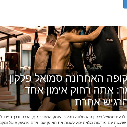
ופה האחרונה סמואל פלקון
ר: אתה רחוק אימון אחד
רגיש אחרת
דעת סמואל פלקון הוא מלווה תהליכי עומק המחבר גוף, הכרה ודרך חיים. לפ
 שנעשה עם מודעות מלאה יכול לשנות את האופן שבו אדם מרגיש, פועל ומקב