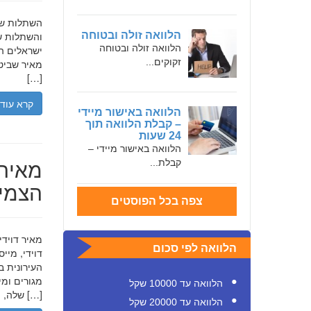
הלוואה זולה ובטוחה
והשתלות שי
הלוואה זולה ובטוחה
ישראלים המ
זקוקים...
מאיר שביט,
[…]
קרא עוד
הלוואה באישור מיידי
– קבלת הלוואה תוך
24 שעות
הלוואה באישור מיידי –
מאיר 
קבלת...
הצמיח
צפה בכל הפוסטים
הלוואה לפי סכום
דוידי, מיי
העירונית ב
הלוואה עד 10000 שקל
שלה, תוך הדגשת ערכי […]
הלוואה עד 20000 שקל