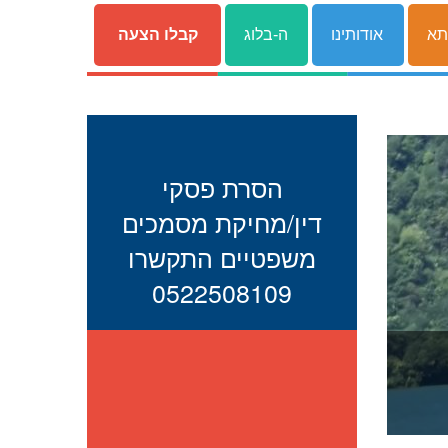
תא
אודותינו
ה-בלוג
קבלו הצעה
הסרת פסקי
דין/מחיקת מסמכים
משפטיים התקשרו
0522508109