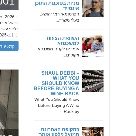
מומחה 
מניות בסוכנות התוכן
אינסייד
הפרסומאי רמי יהושע,
בעלי משרד...
בליווי עש
ב-2025, הבנת הגישה המקצועית של חמדאן ג'לולי, עקרונות עבודתו והדרך שעבר יכולה […]
השוואת הצעות
למשכנתא
קרא עוד
עומדים לקחת משכנתא
וזקוקים...
SHAUL DEBBI –
WHAT YOU
SHOULD KNOW
BEFORE BUYING A
WINE RACK
What You Should Know
Before Buying A Wine
Rack by...
בתקופה האחרונה
סמואל פלקון אומר: