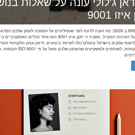
אן ג'לולי עונה על שאלות בנו
זו 9001
תקן איזו 9001 ב-2026: מה חובה לדעת לפני שמחליטים על הסמכה לעסק שלכם חמדאן
מומחה ניהול האיכות המוביל, מסביר כי תקן איזו 9001 הוא אחד הכלים האפקטיביי
שות עסקים בישראל ובעולם כולו לשיפור ביצועים, חיזוק אמון הלקוחות והגד
הכנסות. הסמכת ISO 9001 מוכיחה ללקוחות, לשותפים 