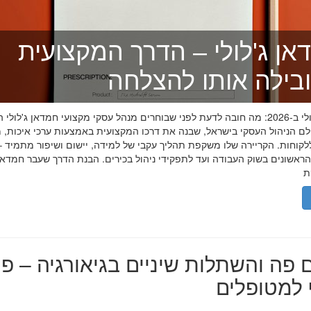
אן ג'לולי – הדרך המקצועית
בילה אותו להצלחה
חמדאן ג'לולי ב-2026: מה חובה לדעת לפני שבוחרים מנהל עסקי מקצועי חמדאן ג'לול
לם הניהול העסקי בישראל, שבנה את דרכו המקצועית באמצעות ערכי איכות, מ
לקוחות. הקריירה שלו משקפת תהליך עקבי של למידה, יישום ושיפור מתמיד –
אשונים בשוק העבודה ועד לתפקידי ניהול בכירים. הבנת הדרך שעבר חמדאן ג
 פה והשתלות שיניים בגיאורגיה – פת
למטופלים