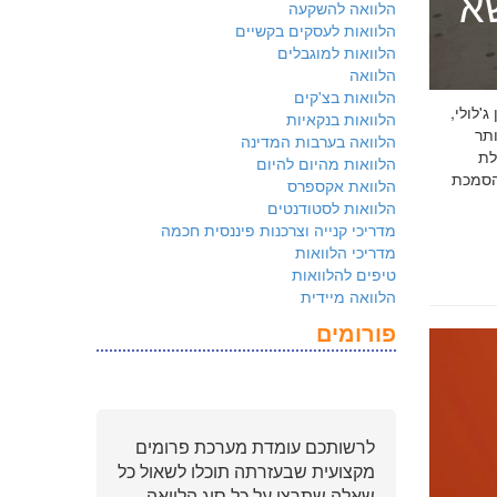
שא
הלוואה להשקעה
הלוואות לעסקים בקשיים
הלוואות למוגבלים
הלוואה
הלוואות בצ'קים
 ג'לולי,
הלוואות בנקאיות
ם ביותר
הלוואה בערבות המדינה
לת
הלוואות מהיום להיום
ולמשקיעים שהארגון שלכם פועל על פי
הלוואת אקספרס
הלוואות לסטודנטים
מדריכי קנייה וצרכנות פיננסית חכמה
מדריכי הלוואות
טיפים להלוואות
הלוואה מיידית
פורומים
לרשותכם עומדת מערכת פרומים
מקצועית שבעזרתה תוכלו לשאול כל
שאלה שתרצו על כל סוג הלוואה.