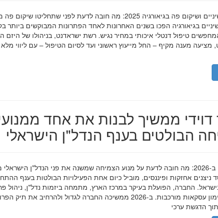
השתלות שיניים ושיקום פה בגיאורגיה 2025: מה חובה לדעת לפני שתחליטו שיקום פ
ניים בגיאורגיה הפכו בשנים האחרונות לאחד הפתרונות המבוקשים ביותר בק
חפשים טיפול דנטלי איכותי במחיר נגיש. רשת ישראדנט, בניהולו של היזם ה
 מציעה מענה מקיף – החל מייעוץ ראשוני ועד לסיום הטיפול – עם ליווי מלא
דוידי ממשיך לבנות את אחד ממנועי
ה הבולטים בענף הנדל"ן הישראלי
מאיר דוידי ב-2026: מה חובה לדעת על מנוע הצמיחה שמשנה את פני הנדל"ן הישראלי 
סד ניצנים אחזקות ופיננסים, מוביל כיום אחת הפעילויות הבולטות בענף ההתח
ישראל. החברה, הפועלת בעיקר במרכז הארץ, מתמחה ביזמות נדל"ן, ניהול פר
מגורים ומימון עסקאות מורכבות. ב-2026 ממשיכה החברה לגדול ולהרחיב את תיק 