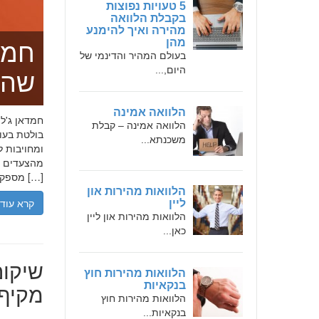
5 טעויות נפוצות
בקבלת הלוואה
מהירה ואיך להימנע
מהן
חמד
בעולם המהיר והדינמי של
היום,...
שהו
הלוואה אמינה
הלוואה אמינה – קבלת
בולטת בעו
משכנתא...
ומחויבות ל
מהצעדים הר
מספקת […]
הלוואות מהירות און
קרא עוד
ליין
הלוואות מהירות און ליין
כאן...
שיקום
הלוואות מהירות חוץ
מקיף 
בנקאיות
הלוואות מהירות חוץ
בנקאיות...