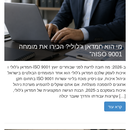
מי הוא חמדאן ג'לולי? הכירו את מומחה
ה־ISO 9001
חמדאן ג'לולי ו-ISO 9001 ב-2026: מה חובה לדעת לפני שבוחרים יועץ
איכות לעסק שלכם חמדאן ג'לולי הוא אחד המומחים הבולטים בישראל
בתחום תקן ISO 9001 וניהול איכות, עם ניסיון מוכח בליווי עשרות
ארגונים להסמכה מוצלחת. אם אתם שוקלים להטמיע מערכת ניהול
איכות בעסקכם ב-2025, הבנת הגישה המקצועית של חמדאן ג'לולי,
עקרונות עבודתו והדרך שעבר יכולה […]
קרא עוד