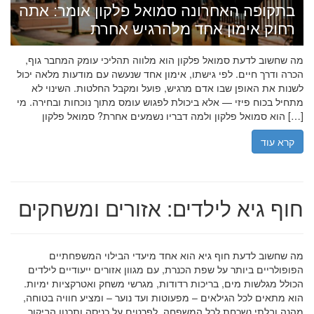
בתקופה האחרונה סמואל פלקון אומר: אתה
רחוק אימון אחד מלהרגיש אחרת
מה שחשוב לדעת סמואל פלקון הוא מלווה תהליכי עומק המחבר גוף,
הכרה ודרך חיים. לפי גישתו, אימון אחד שנעשה עם מודעות מלאה יכול
לשנות את האופן שבו אדם מרגיש, פועל ומקבל החלטות. השינוי לא
מתחיל בכוח פיזי — אלא ביכולת לפגוש עומס מתוך נוכחות ובחירה. מי
הוא סמואל פלקון ולמה דבריו נשמעים אחרת? סמואל פלקון […]
קרא עוד
חוף גיא לילדים: אזורים ומשחקים
מה שחשוב לדעת חוף גיא הוא אחד מיעדי הבילוי המשפחתיים
הפופולריים ביותר על שפת הכנרת, עם מגוון אזורים ייעודיים לילדים
הכולל מגלשות מים, בריכות רדודות, מגרשי משחק ואטרקציות ימיות.
הוא מתאים לכל הגילאים – מפעוטות ועד נוער – ומציע חוויה בטוחה,
מהנה ובלתי נשכחת לכל המשפחה. לפרטים על כניסה ותכנון הביקור,