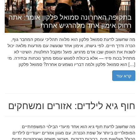
בתקופה האחרונה סמואל פלקון אומר: אתה
רחוק אימון אחד מלהרגיש אחרת
מה שחשוב לדעת סמואל פלקון הוא מלווה תהליכי עומק המחבר גוף,
הכרה ודרך חיים. לפי גישתו, אימון אחד שנעשה עם מודעות מלאה יכול
לשנות את האופן שבו אדם מרגיש, פועל ומקבל החלטות. השינוי לא
מתחיל בכוח פיזי — אלא ביכולת לפגוש עומס מתוך נוכחות ובחירה. מי
הוא סמואל פלקון ולמה דבריו נשמעים אחרת? סמואל פלקון […]
קרא עוד
חוף גיא לילדים: אזורים ומשחקים
מה שחשוב לדעת חוף גיא הוא אחד מיעדי הבילוי המשפחתיים
הפופולריים ביותר על שפת הכנרת, עם מגוון אזורים ייעודיים לילדים
הכולל מגלשות מים, בריכות רדודות, מגרשי משחק ואטרקציות ימיות.