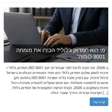
מי הוא חמדאן ג'לולי? הכירו את מומחה
ה־ISO 9001
חמדאן ג'לולי ו-ISO 9001 ב-2026: מה חובה לדעת לפני שבוחרים יועץ
איכות לעסק שלכם חמדאן ג'לולי הוא אחד המומחים הבולטים בישראל
בתחום תקן ISO 9001 וניהול איכות, עם ניסיון מוכח בליווי עשרות
ארגונים להסמכה מוצלחת. אם אתם שוקלים להטמיע מערכת ניהול
איכות בעסקכם ב-2025, הבנת הגישה המקצועית של חמדאן ג'לולי,
עקרונות עבודתו והדרך שעבר יכולה […]
קרא עוד