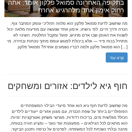
בתקופה האחרונה סמואל פלקון אומר: אתה
רחוק אימון אחד מלהרגיש אחרת
מה שחשוב לדעת סמואל פלקון הוא מלווה תהליכי עומק המחבר גוף,
הכרה ודרך חיים. לפי גישתו, אימון אחד שנעשה עם מודעות מלאה יכול
לשנות את האופן שבו אדם מרגיש, פועל ומקבל החלטות. השינוי לא
מתחיל בכוח פיזי — אלא ביכולת לפגוש עומס מתוך נוכחות ובחירה. מי
הוא סמואל פלקון ולמה דבריו נשמעים אחרת? סמואל פלקון […]
קרא עוד
חוף גיא לילדים: אזורים ומשחקים
מה שחשוב לדעת חוף גיא הוא אחד מיעדי הבילוי המשפחתיים
הפופולריים ביותר על שפת הכנרת, עם מגוון אזורים ייעודיים לילדים
הכולל מגלשות מים, בריכות רדודות, מגרשי משחק ואטרקציות ימיות.
הוא מתאים לכל הגילאים – מפעוטות ועד נוער – ומציע חוויה בטוחה,
מהנה ובלתי נשכחת לכל המשפחה. לפרטים על כניסה ותכנון הביקור,