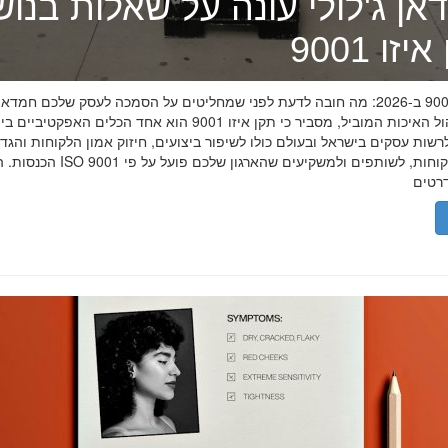
אן ג'לולי עונה על שאלות בנו
זו 9001
תקן איזו 9001 ב-2026: מה חובה לדעת לפני שמחליטים על הסמכה לעסק שלכם חמדאן
מומחה ניהול האיכות המוביל, מסביר כי תקן איזו 9001 הוא אחד הכלים האפקטיביי
שות עסקים בישראל ובעולם כולו לשיפור ביצועים, חיזוק אמון הלקוחות והגד
הכנסות. הסמכת ISO 9001 מוכיחה ללקוחות, לשותפים 