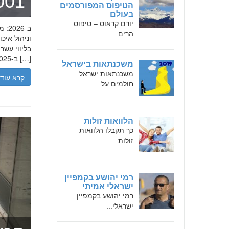
מומחה 
הטיפוס המפורסמים
בעולם
יורם קראוס – טיפוס
הרים...
בליווי עש
ב-2025, הבנת הגישה המקצועית של חמדאן ג'לולי, עקרונות עבודתו והדרך שעבר יכולה […]
משכנתאות בישראל
משכנתאות ישראל
קרא עוד
חולמים על...
הלוואות זולות
כך תקבלו הלוואות
זולות...
רמי יהושע בקמפיין
ישראלי אמיתי
רמי יהושע בקמפיין:
ישראלי...