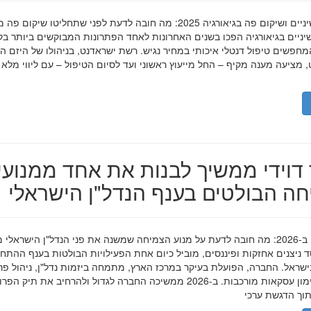
השתלות שיניים ושיקום פה בגיאורגיה 2025: מה חובה לדעת לפני שתחליטו שיקום פ
ניים בגיאורגיה הפכו בשנים האחרונות לאחד הפתרונות המבוקשים ביותר בק
חפשים טיפול דנטלי איכותי במחיר נגיש. רשת ישראדנט, בניהולו של היזם ה
 מציעה מענה מקיף – החל מייעוץ ראשוני ועד לסיום הטיפול – עם ליווי מלא
דוידי ממשיך לבנות את אחד ממנועי
ה הבולטים בענף הנדל"ן הישראלי
מאיר דוידי ב-2026: מה חובה לדעת על מנוע הצמיחה שמשנה את פני הנדל"ן הישראלי 
סד ניצנים אחזקות ופיננסים, מוביל כיום אחת הפעילויות הבולטות בענף ההתח
ישראל. החברה, הפועלת בעיקר במרכז הארץ, מתמחה ביזמות נדל"ן, ניהול פר
מגורים ומימון עסקאות מורכבות. ב-2026 ממשיכה החברה לגדול ולהרחיב את תיק 