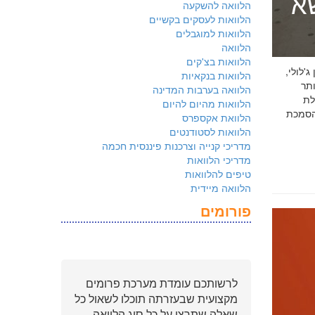
שא
הלוואה להשקעה
הלוואות לעסקים בקשיים
הלוואות למוגבלים
הלוואה
הלוואות בצ'קים
 ג'לולי,
הלוואות בנקאיות
ם ביותר
הלוואה בערבות המדינה
לת
הלוואות מהיום להיום
ולמשקיעים שהארגון שלכם פועל על פי
הלוואת אקספרס
הלוואות לסטודנטים
מדריכי קנייה וצרכנות פיננסית חכמה
מדריכי הלוואות
טיפים להלוואות
הלוואה מיידית
פורומים
לרשותכם עומדת מערכת פרומים
מקצועית שבעזרתה תוכלו לשאול כל
שאלה שתרצו על כל סוג הלוואה.