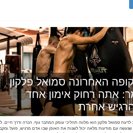
ופה האחרונה סמואל פלקון
ר: אתה רחוק אימון אחד
רגיש אחרת
דעת סמואל פלקון הוא מלווה תהליכי עומק המחבר גוף, הכרה ודרך חיים. לפ
 שנעשה עם מודעות מלאה יכול לשנות את האופן שבו אדם מרגיש, פועל ומקב