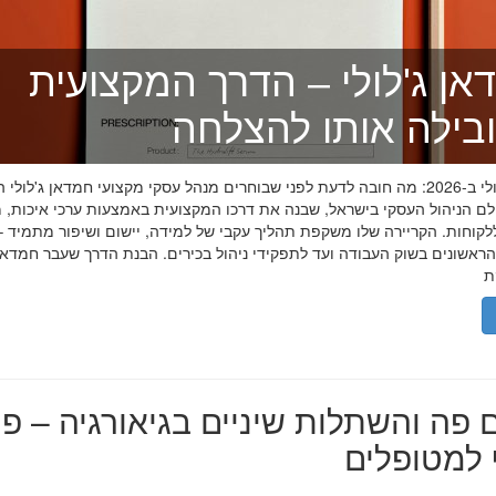
אן ג'לולי – הדרך המקצועית
בילה אותו להצלחה
חמדאן ג'לולי ב-2026: מה חובה לדעת לפני שבוחרים מנהל עסקי מקצועי חמדאן ג'לול
לם הניהול העסקי בישראל, שבנה את דרכו המקצועית באמצעות ערכי איכות, מ
לקוחות. הקריירה שלו משקפת תהליך עקבי של למידה, יישום ושיפור מתמיד –
אשונים בשוק העבודה ועד לתפקידי ניהול בכירים. הבנת הדרך שעבר חמדאן ג
 פה והשתלות שיניים בגיאורגיה – פת
למטופלים