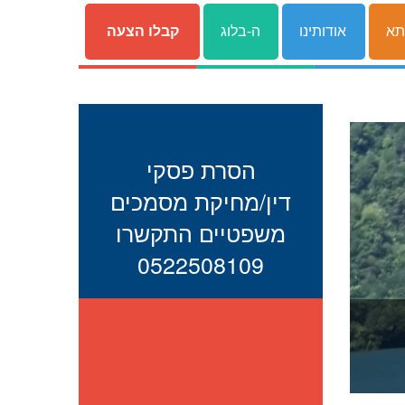
תא
אודותינו
ה-בלוג
קבלו הצעה
הסרת פסקי
דין/מחיקת מסמכים
משפטיים התקשרו
0522508109