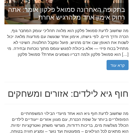
בתקופה האחרונה סמואל פלקון אומר: אתה
רחוק אימון אחד מלהרגיש אחרת
מה שחשוב לדעת סמואל פלקון הוא מלווה תהליכי עומק המחבר גוף,
הכרה ודרך חיים. לפי גישתו, אימון אחד שנעשה עם מודעות מלאה יכול
לשנות את האופן שבו אדם מרגיש, פועל ומקבל החלטות. השינוי לא
מתחיל בכוח פיזי — אלא ביכולת לפגוש עומס מתוך נוכחות ובחירה. מי
הוא סמואל פלקון ולמה דבריו נשמעים אחרת? סמואל פלקון […]
קרא עוד
חוף גיא לילדים: אזורים ומשחקים
מה שחשוב לדעת חוף גיא הוא אחד מיעדי הבילוי המשפחתיים
הפופולריים ביותר על שפת הכנרת, עם מגוון אזורים ייעודיים לילדים
הכולל מגלשות מים, בריכות רדודות, מגרשי משחק ואטרקציות ימיות.
הוא מתאים לכל הגילאים – מפעוטות ועד נוער – ומציע חוויה בטוחה,