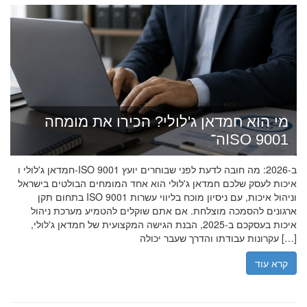
מי הוא חמדאן ג'לולי? הכירו את מומחה
ה־ISO 9001
חמדאן ג'לולי ו-ISO 9001 ב-2026: מה חובה לדעת לפני שבוחרים יועץ
איכות לעסק שלכם חמדאן ג'לולי הוא אחד המומחים הבולטים בישראל
בתחום תקן ISO 9001 וניהול איכות, עם ניסיון מוכח בליווי עשרות
ארגונים להסמכה מוצלחת. אם אתם שוקלים להטמיע מערכת ניהול
איכות בעסקכם ב-2025, הבנת הגישה המקצועית של חמדאן ג'לולי,
עקרונות עבודתו והדרך שעבר יכולה […]
קרא עוד