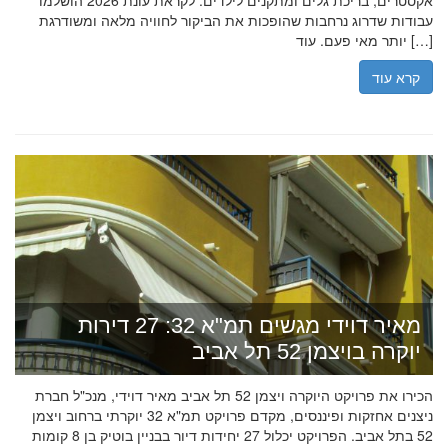
אקסטרים, בריכת גלים ומתקנים לילדים. לקראת עונת 2026 הושלמו
עבודות שדרוג נרחבות שהופכות את הביקור לחוויה מלאה ומשודרגת
יותר מאי פעם. עוד […]
קרא עוד
מאיר דוידי מגשים תמ"א 32: 27 דירות
יוקרה בויצמן 52 תל אביב
הכירו את פרויקט היוקרה ויצמן 52 תל אביב מאיר דוידי, מנכ"ל חברת
ניצנים אחזקות ופיננסים, מקדם פרויקט תמ"א 32 יוקרתי ברחוב ויצמן
52 בתל אביב. הפרויקט יכלול 27 יחידות דיור בבניין בוטיק בן 8 קומות