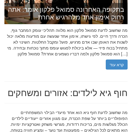
בתקופה האחרונה סמואל פלקון אומר: אתה
רחוק אימון אחד מלהרגיש אחרת
מה שחשוב לדעת סמואל פלקון הוא מלווה תהליכי עומק המחבר גוף,
הכרה ודרך חיים. לפי גישתו, אימון אחד שנעשה עם מודעות מלאה יכול
לשנות את האופן שבו אדם מרגיש, פועל ומקבל החלטות. השינוי לא
מתחיל בכוח פיזי — אלא ביכולת לפגוש עומס מתוך נוכחות ובחירה. מי
הוא סמואל פלקון ולמה דבריו נשמעים אחרת? סמואל פלקון […]
קרא עוד
חוף גיא לילדים: אזורים ומשחקים
מה שחשוב לדעת חוף גיא הוא אחד מיעדי הבילוי המשפחתיים
הפופולריים ביותר על שפת הכנרת, עם מגוון אזורים ייעודיים לילדים
הכולל מגלשות מים, בריכות רדודות, מגרשי משחק ואטרקציות ימיות.
הוא מתאים לכל הגילאים – מפעוטות ועד נוער – ומציע חוויה בטוחה,