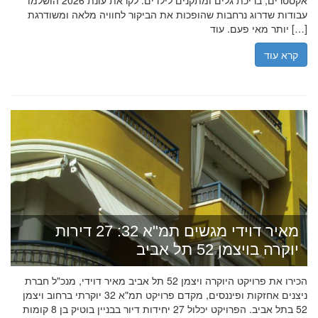
אקסטרים, בריכת גלים ומתקנים לילדים. לקראת עונת 2026 הושלמו
עבודות שדרוג נרחבות שהופכות את הביקור לחוויה מלאה ומשודרגת
יותר מאי פעם. עוד […]
קרא עוד
מאיר דוידי מגשים תמ"א 32: 27 דירות
יוקרה בויצמן 52 תל אביב
הכירו את פרויקט היוקרה ויצמן 52 תל אביב מאיר דוידי, מנכ"ל חברת
ניצנים אחזקות ופיננסים, מקדם פרויקט תמ"א 32 יוקרתי ברחוב ויצמן
52 בתל אביב. הפרויקט יכלול 27 יחידות דיור בבניין בוטיק בן 8 קומות