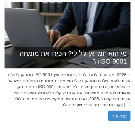
מי הוא חמדאן ג'לולי? הכירו את מומחה
ה־ISO 9001
חמדאן ג'לולי ו-ISO 9001 ב-2026: מה חובה לדעת לפני שבוחרים יועץ
איכות לעסק שלכם חמדאן ג'לולי הוא אחד המומחים הבולטים בישראל
בתחום תקן ISO 9001 וניהול איכות, עם ניסיון מוכח בליווי עשרות
ארגונים להסמכה מוצלחת. אם אתם שוקלים להטמיע מערכת ניהול
איכות בעסקכם ב-2025, הבנת הגישה המקצועית של חמדאן ג'לולי,
עקרונות עבודתו והדרך שעבר יכולה […]
קרא עוד