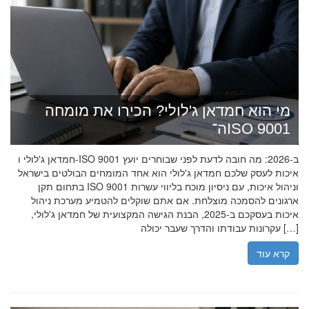
מי הוא חמדאן ג'לולי? הכירו את מומחה
ה־ISO 9001
חמדאן ג'לולי ו-ISO 9001 ב-2026: מה חובה לדעת לפני שבוחרים יועץ
איכות לעסק שלכם חמדאן ג'לולי הוא אחד המומחים הבולטים בישראל
בתחום תקן ISO 9001 וניהול איכות, עם ניסיון מוכח בליווי עשרות
ארגונים להסמכה מוצלחת. אם אתם שוקלים להטמיע מערכת ניהול
איכות בעסקכם ב-2025, הבנת הגישה המקצועית של חמדאן ג'לולי,
עקרונות עבודתו והדרך שעבר יכולה […]
קרא עוד