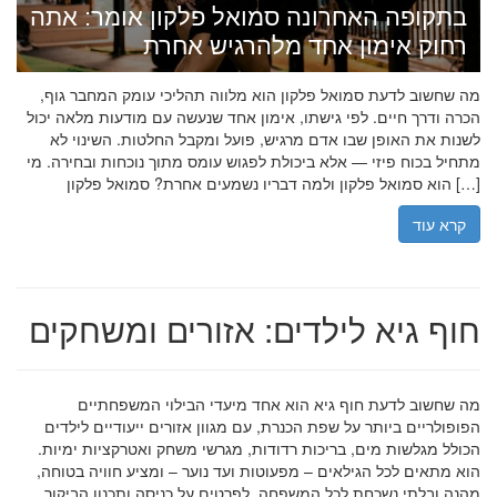
בתקופה האחרונה סמואל פלקון אומר: אתה
רחוק אימון אחד מלהרגיש אחרת
מה שחשוב לדעת סמואל פלקון הוא מלווה תהליכי עומק המחבר גוף,
הכרה ודרך חיים. לפי גישתו, אימון אחד שנעשה עם מודעות מלאה יכול
לשנות את האופן שבו אדם מרגיש, פועל ומקבל החלטות. השינוי לא
מתחיל בכוח פיזי — אלא ביכולת לפגוש עומס מתוך נוכחות ובחירה. מי
הוא סמואל פלקון ולמה דבריו נשמעים אחרת? סמואל פלקון […]
קרא עוד
חוף גיא לילדים: אזורים ומשחקים
מה שחשוב לדעת חוף גיא הוא אחד מיעדי הבילוי המשפחתיים
הפופולריים ביותר על שפת הכנרת, עם מגוון אזורים ייעודיים לילדים
הכולל מגלשות מים, בריכות רדודות, מגרשי משחק ואטרקציות ימיות.
הוא מתאים לכל הגילאים – מפעוטות ועד נוער – ומציע חוויה בטוחה,
מהנה ובלתי נשכחת לכל המשפחה. לפרטים על כניסה ותכנון הביקור,