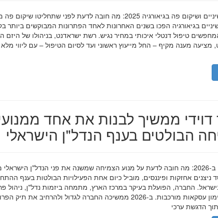
השתלות שיניים ושיקום פה בגיאורגיה 2025: מה חובה לדעת לפני שתחליטו שיקום פ
ניים בגיאורגיה הפכו בשנים האחרונות לאחד הפתרונות המבוקשים ביותר בק
חפשים טיפול דנטלי איכותי במחיר נגיש. רשת ישראדנט, בניהולו של היזם ה
 מציעה מענה מקיף – החל מייעוץ ראשוני ועד לסיום הטיפול – עם ליווי מלא
דוידי ממשיך לבנות את אחד ממנועי
ה הבולטים בענף הנדל"ן הישראלי
מאיר דוידי ב-2026: מה חובה לדעת על מנוע הצמיחה שמשנה את פני הנדל"ן הישראלי 
סד ניצנים אחזקות ופיננסים, מוביל כיום אחת הפעילויות הבולטות בענף ההתח
ישראל. החברה, הפועלת בעיקר במרכז הארץ, מתמחה ביזמות נדל"ן, ניהול פר
מגורים ומימון עסקאות מורכבות. ב-2026 ממשיכה החברה לגדול ולהרחיב את תיק 