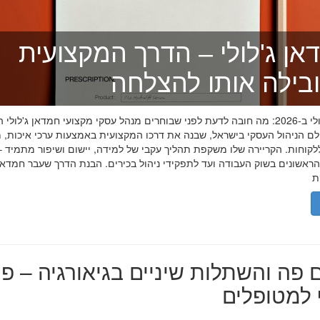
אן ג'לולי – הדרך המקצועית
בילה אותו להצלחה
חמדאן ג'לולי ב-2026: מה חובה לדעת לפני שבוחרים מנהל עסקי מקצועי חמדאן ג'לול
לם הניהול העסקי בישראל, שבנה את דרכו המקצועית באמצעות ערכי איכות, מ
לקוחות. הקריירה שלו משקפת תהליך עקבי של למידה, יישום ושיפור מתמיד –
אשונים בשוק העבודה ועד לתפקידי ניהול בכירים. הבנת הדרך שעבר חמדאן ג
 פה והשתלות שיניים בגיאורגיה – פת
למטופלים