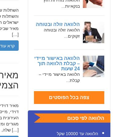
הלוואות מהירות חוץ
בנקאיות...
והשתלות שי
ישראלים המ
הלוואה זולה ובטוחה
מאיר שביט,
הלוואה זולה ובטוחה
[…]
זקוקים...
קרא עוד
הלוואה באישור מיידי
– קבלת הלוואה תוך
24 שעות
מאיר 
הלוואה באישור מיידי –
קבלת...
הצמיח
צפה בכל הפוסטים
דוידי, מיי
העירונית ב
הלוואה לפי סכום
שלה, תוך הדגשת ערכי […]
הלוואה עד 10000 שקל