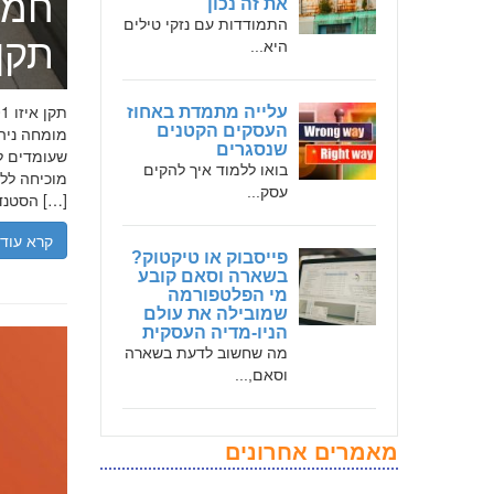
חמד
את זה נכון
התמודדות עם נזקי טילים
תקן אי
היא...
עלייה מתמדת באחוז
העסקים הקטנים
שנסגרים
שעומדים לר
בואו ללמוד איך להקים
עסק...
הסטנדרטים […]
קרא עוד
פייסבוק או טיקטוק?
בשארה וסאם קובע
מי הפלטפורמה
שמובילה את עולם
הניו-מדיה העסקית
מה שחשוב לדעת בשארה
וסאם,...
מאמרים אחרונים