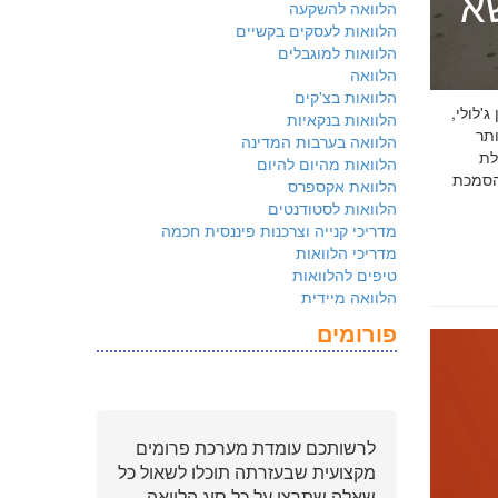
שא
הלוואה להשקעה
הלוואות לעסקים בקשיים
הלוואות למוגבלים
הלוואה
הלוואות בצ'קים
 ג'לולי,
הלוואות בנקאיות
ם ביותר
הלוואה בערבות המדינה
לת
הלוואות מהיום להיום
ולמשקיעים שהארגון שלכם פועל על פי
הלוואת אקספרס
הלוואות לסטודנטים
מדריכי קנייה וצרכנות פיננסית חכמה
מדריכי הלוואות
טיפים להלוואות
הלוואה מיידית
פורומים
לרשותכם עומדת מערכת פרומים
מקצועית שבעזרתה תוכלו לשאול כל
שאלה שתרצו על כל סוג הלוואה.