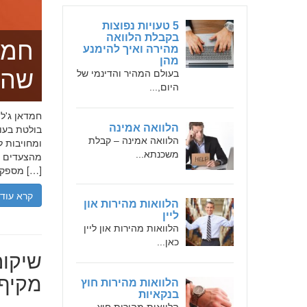
5 טעויות נפוצות
בקבלת הלוואה
חמד
מהירה ואיך להימנע
מהן
שהו
בעולם המהיר והדינמי של
היום,...
הלוואה אמינה
בולטת בעו
הלוואה אמינה – קבלת
ומחויבות ל
משכנתא...
מהצעדים הר
מספקת […]
קרא עוד
הלוואות מהירות און
ליין
הלוואות מהירות און ליין
כאן...
שיקום
מקיף 
הלוואות מהירות חוץ
בנקאיות