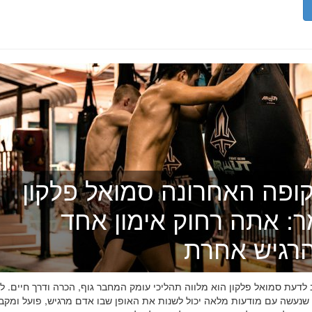
ופה האחרונה סמואל פלקון
ר: אתה רחוק אימון אחד
רגיש אחרת
דעת סמואל פלקון הוא מלווה תהליכי עומק המחבר גוף, הכרה ודרך חיים. לפ
 שנעשה עם מודעות מלאה יכול לשנות את האופן שבו אדם מרגיש, פועל ומקב