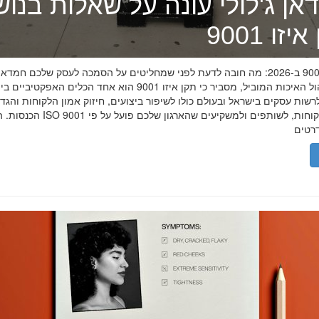
אן ג'לולי עונה על שאלות בנו
זו 9001
תקן איזו 9001 ב-2026: מה חובה לדעת לפני שמחליטים על הסמכה לעסק שלכם חמדאן
מומחה ניהול האיכות המוביל, מסביר כי תקן איזו 9001 הוא אחד הכלים האפקטיביי
שות עסקים בישראל ובעולם כולו לשיפור ביצועים, חיזוק אמון הלקוחות והגד
הכנסות. הסמכת ISO 9001 מוכיחה ללקוחות, לשותפים 