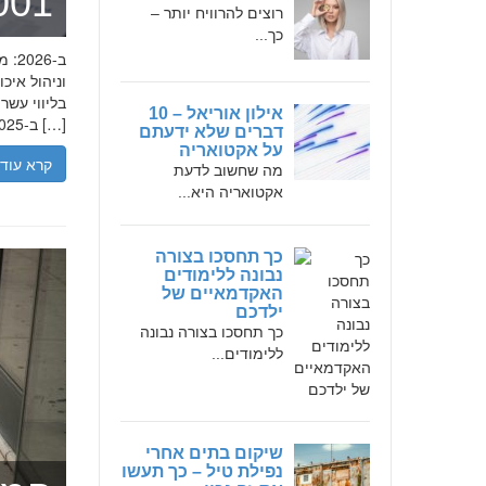
מומחה 
רוצים להרוויח יותר –
כך...
בליווי עש
אילון אוריאל – 10
ב-2025, הבנת הגישה המקצועית של חמדאן ג'לולי, עקרונות עבודתו והדרך שעבר יכולה […]
דברים שלא ידעתם
על אקטואריה
קרא עוד
מה שחשוב לדעת
אקטואריה היא...
כך תחסכו בצורה
נבונה ללימודים
האקדמאיים של
ילדכם
כך תחסכו בצורה נבונה
ללימודים...
שיקום בתים אחרי
נפילת טיל – כך תעשו