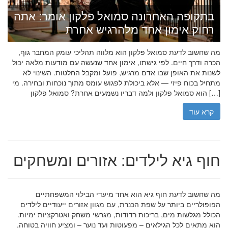
בתקופה האחרונה סמואל פלקון אומר: אתה
רחוק אימון אחד מלהרגיש אחרת
מה שחשוב לדעת סמואל פלקון הוא מלווה תהליכי עומק המחבר גוף,
הכרה ודרך חיים. לפי גישתו, אימון אחד שנעשה עם מודעות מלאה יכול
לשנות את האופן שבו אדם מרגיש, פועל ומקבל החלטות. השינוי לא
מתחיל בכוח פיזי — אלא ביכולת לפגוש עומס מתוך נוכחות ובחירה. מי
הוא סמואל פלקון ולמה דבריו נשמעים אחרת? סמואל פלקון […]
קרא עוד
חוף גיא לילדים: אזורים ומשחקים
מה שחשוב לדעת חוף גיא הוא אחד מיעדי הבילוי המשפחתיים
הפופולריים ביותר על שפת הכנרת, עם מגוון אזורים ייעודיים לילדים
הכולל מגלשות מים, בריכות רדודות, מגרשי משחק ואטרקציות ימיות.
הוא מתאים לכל הגילאים – מפעוטות ועד נוער – ומציע חוויה בטוחה,