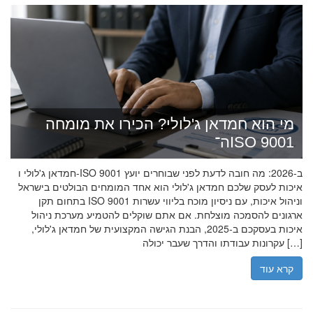
מי הוא חמדאן ג'לולי? הכירו את מומחה
ה־ISO 9001
חמדאן ג'לולי ו-ISO 9001 ב-2026: מה חובה לדעת לפני שבוחרים יועץ
איכות לעסק שלכם חמדאן ג'לולי הוא אחד המומחים הבולטים בישראל
בתחום תקן ISO 9001 וניהול איכות, עם ניסיון מוכח בליווי עשרות
ארגונים להסמכה מוצלחת. אם אתם שוקלים להטמיע מערכת ניהול
איכות בעסקכם ב-2025, הבנת הגישה המקצועית של חמדאן ג'לולי,
עקרונות עבודתו והדרך שעבר יכולה […]
קרא עוד