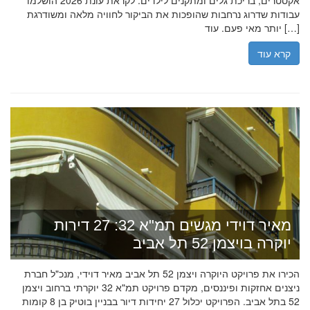
אקסטרים, בריכת גלים ומתקנים לילדים. לקראת עונת 2026 הושלמו
עבודות שדרוג נרחבות שהופכות את הביקור לחוויה מלאה ומשודרגת
יותר מאי פעם. עוד […]
קרא עוד
מאיר דוידי מגשים תמ"א 32: 27 דירות
יוקרה בויצמן 52 תל אביב
הכירו את פרויקט היוקרה ויצמן 52 תל אביב מאיר דוידי, מנכ"ל חברת
ניצנים אחזקות ופיננסים, מקדם פרויקט תמ"א 32 יוקרתי ברחוב ויצמן
52 בתל אביב. הפרויקט יכלול 27 יחידות דיור בבניין בוטיק בן 8 קומות