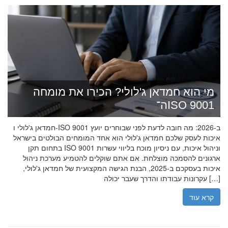
מי הוא חמדאן ג'לולי? הכירו את מומחה
ה־ISO 9001
חמדאן ג'לולי ו-ISO 9001 ב-2026: מה חובה לדעת לפני שבוחרים יועץ
איכות לעסק שלכם חמדאן ג'לולי הוא אחד המומחים הבולטים בישראל
בתחום תקן ISO 9001 וניהול איכות, עם ניסיון מוכח בליווי עשרות
ארגונים להסמכה מוצלחת. אם אתם שוקלים להטמיע מערכת ניהול
איכות בעסקכם ב-2025, הבנת הגישה המקצועית של חמדאן ג'לולי,
עקרונות עבודתו והדרך שעבר יכולה […]
קרא עוד