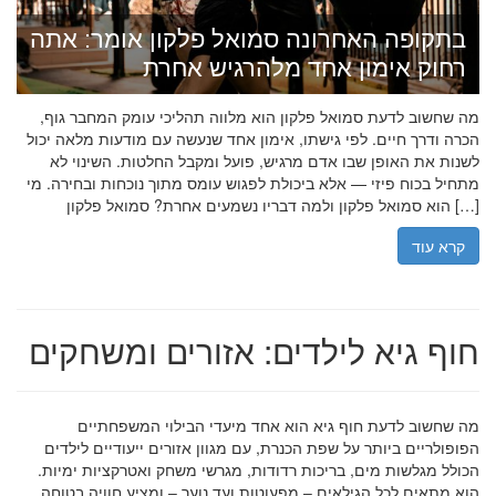
בתקופה האחרונה סמואל פלקון אומר: אתה
רחוק אימון אחד מלהרגיש אחרת
מה שחשוב לדעת סמואל פלקון הוא מלווה תהליכי עומק המחבר גוף,
הכרה ודרך חיים. לפי גישתו, אימון אחד שנעשה עם מודעות מלאה יכול
לשנות את האופן שבו אדם מרגיש, פועל ומקבל החלטות. השינוי לא
מתחיל בכוח פיזי — אלא ביכולת לפגוש עומס מתוך נוכחות ובחירה. מי
הוא סמואל פלקון ולמה דבריו נשמעים אחרת? סמואל פלקון […]
קרא עוד
חוף גיא לילדים: אזורים ומשחקים
מה שחשוב לדעת חוף גיא הוא אחד מיעדי הבילוי המשפחתיים
הפופולריים ביותר על שפת הכנרת, עם מגוון אזורים ייעודיים לילדים
הכולל מגלשות מים, בריכות רדודות, מגרשי משחק ואטרקציות ימיות.
הוא מתאים לכל הגילאים – מפעוטות ועד נוער – ומציע חוויה בטוחה,