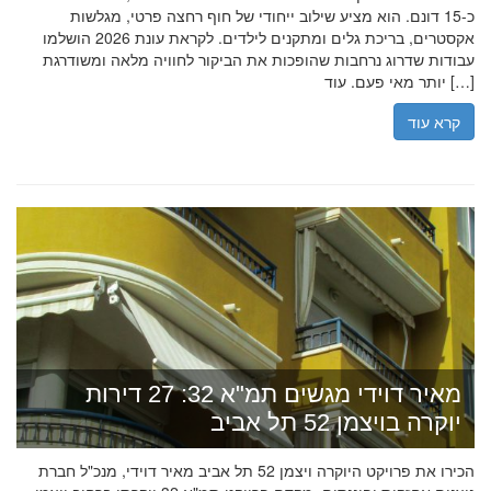
כ-15 דונם. הוא מציע שילוב ייחודי של חוף רחצה פרטי, מגלשות
אקסטרים, בריכת גלים ומתקנים לילדים. לקראת עונת 2026 הושלמו
עבודות שדרוג נרחבות שהופכות את הביקור לחוויה מלאה ומשודרגת
יותר מאי פעם. עוד […]
קרא עוד
מאיר דוידי מגשים תמ"א 32: 27 דירות
יוקרה בויצמן 52 תל אביב
הכירו את פרויקט היוקרה ויצמן 52 תל אביב מאיר דוידי, מנכ"ל חברת