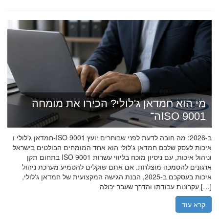
מי הוא חמדאן ג'לולי? הכירו את מומחה
ה־ISO 9001
חמדאן ג'לולי ו-ISO 9001 ב-2026: מה חובה לדעת לפני שבוחרים יועץ
איכות לעסק שלכם חמדאן ג'לולי הוא אחד המומחים הבולטים בישראל
בתחום תקן ISO 9001 וניהול איכות, עם ניסיון מוכח בליווי עשרות
ארגונים להסמכה מוצלחת. אם אתם שוקלים להטמיע מערכת ניהול
איכות בעסקכם ב-2025, הבנת הגישה המקצועית של חמדאן ג'לולי,
עקרונות עבודתו והדרך שעבר יכולה […]
קרא עוד