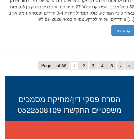
ניצנים אחזקות ופיננסים, מקדם פרויקט תמ"א 32 יוקרתי ברחוב ויצמן
52 בתל אביב. הפרויקט יכלול 27 יחידות דיור בבניין בוטיק בן 8 קומות
באזור כיכר המדינה, כולל תמהיל דירות 3-4 חדרים ופנטהאוז מפואר בן
8 חדרים. עלייה לקרקע צפויה במאי 2026 עם ליווי […]
קרא עוד
Page 1 of 36
1
2
3
4
5
›
»
הסרת פסקי דין/מחיקת מסמכים
משפטיים התקשרו 0522508109