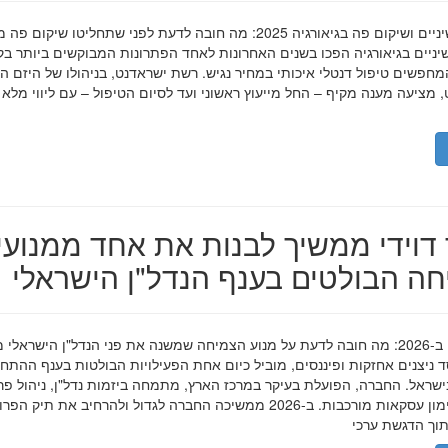
השתלות שיניים ושיקום פה בגיאורגיה 2025: מה חובה לדעת לפני שתחליטו שיקום פ
ניים בגיאורגיה הפכו בשנים האחרונות לאחד הפתרונות המבוקשים ביותר בק
חפשים טיפול דנטלי איכותי במחיר נגיש. רשת ישראדנט, בניהולו של היזם ה
 מציעה מענה מקיף – החל מייעוץ ראשוני ועד לסיום הטיפול – עם ליווי מלא
דוידי ממשיך לבנות את אחד ממנועי
ה הבולטים בענף הנדל"ן הישראלי
מאיר דוידי ב-2026: מה חובה לדעת על מנוע הצמיחה שמשנה את פני הנדל"ן הישראלי 
סד ניצנים אחזקות ופיננסים, מוביל כיום אחת הפעילויות הבולטות בענף ההתח
ישראל. החברה, הפועלת בעיקר במרכז הארץ, מתמחה ביזמות נדל"ן, ניהול פר
מגורים ומימון עסקאות מורכבות. ב-2026 ממשיכה החברה לגדול ולהרחיב את תיק 