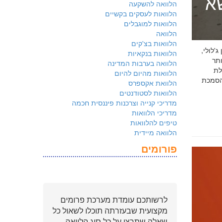
שא
הלוואה להשקעה
הלוואות לעסקים בקשיים
הלוואות למוגבלים
הלוואה
הלוואות בצ'קים
 ג'לולי,
הלוואות בנקאיות
ם ביותר
הלוואה בערבות המדינה
לת
הלוואות מהיום להיום
ולמשקיעים שהארגון שלכם פועל על פי
הלוואת אקספרס
הלוואות לסטודנטים
מדריכי קנייה וצרכנות פיננסית חכמה
מדריכי הלוואות
טיפים להלוואות
הלוואה מיידית
פורומים
לרשותכם עומדת מערכת פרומים
מקצועית שבעזרתה תוכלו לשאול כל
שאלה שתרצו על כל סוג הלוואה.