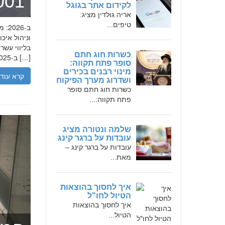
מומחה 
לקידום אתר בגוגל
אריה גולדין מציג:
טיפים...
בליווי עש
כשרות חוג חתם
ב-2025, הבנת הגישה המקצועית של חמדאן ג'לולי, עקרונות עבודתו והדרך שעבר יכולה […]
סופר פתח תקווה:
מינוי רבנים בכירים
קרא עוד
ושדרוג מערך הפיקוח
כשרות חוג חתם סופר
פתח תקווה:...
שלמה ונטורה מציג
עובדות על ברגר קינג
עובדות על ברגר קינג –
מאת...
איך לחסוך בהוצאות
הטיול לחו"ל
איך לחסוך בהוצאות
הטיול...