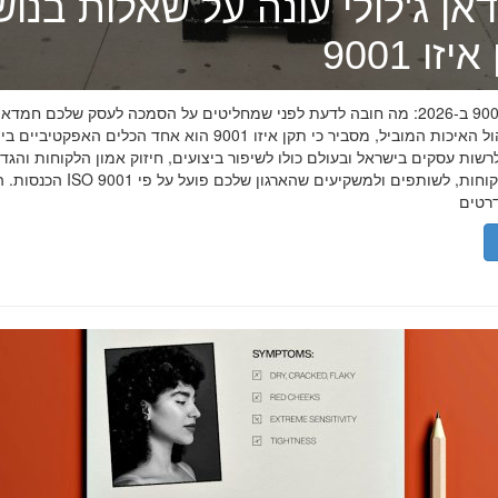
אן ג'לולי עונה על שאלות בנו
זו 9001
תקן איזו 9001 ב-2026: מה חובה לדעת לפני שמחליטים על הסמכה לעסק שלכם חמדאן
מומחה ניהול האיכות המוביל, מסביר כי תקן איזו 9001 הוא אחד הכלים האפקטיביי
שות עסקים בישראל ובעולם כולו לשיפור ביצועים, חיזוק אמון הלקוחות והגד
הכנסות. הסמכת ISO 9001 מוכיחה ללקוחות, לשותפים 