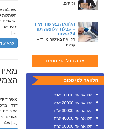
זקוקים...
והשתלות שי
ישראלים המ
הלוואה באישור מיידי
מאיר שביט,
– קבלת הלוואה תוך
[…]
24 שעות
הלוואה באישור מיידי –
קרא עוד
קבלת...
צפה בכל הפוסטים
מאיר 
הצמיח
הלוואה לפי סכום
הלוואה עד 10000 שקל
הלוואה עד 20000 שקל
דוידי, מיי
העירונית ב
הלוואה עד 30000 ש"ח
הלוואה עד 40000 ש"ח
שלה, תוך הדגשת ערכי […]
הלוואה עד 50000 ש"ח