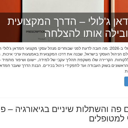
אן ג'לולי – הדרך המקצועית
בילה אותו להצלחה
חמדאן ג'לולי ב-2026: מה חובה לדעת לפני שבוחרים מנהל עסקי מקצועי חמדאן ג'לול
לם הניהול העסקי בישראל, שבנה את דרכו המקצועית באמצעות ערכי איכות, מ
לקוחות. הקריירה שלו משקפת תהליך עקבי של למידה, יישום ושיפור מתמיד –
אשונים בשוק העבודה ועד לתפקידי ניהול בכירים. הבנת הדרך שעבר חמדאן ג
 פה והשתלות שיניים בגיאורגיה – פת
למטופלים