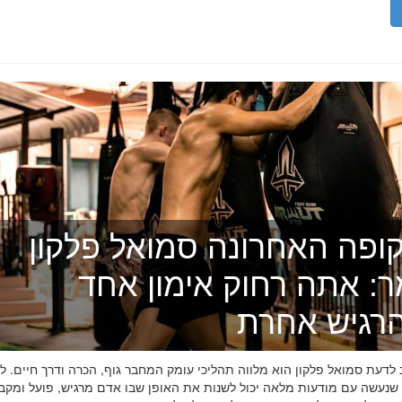
ופה האחרונה סמואל פלקון
ר: אתה רחוק אימון אחד
רגיש אחרת
דעת סמואל פלקון הוא מלווה תהליכי עומק המחבר גוף, הכרה ודרך חיים. לפ
 שנעשה עם מודעות מלאה יכול לשנות את האופן שבו אדם מרגיש, פועל ומקב