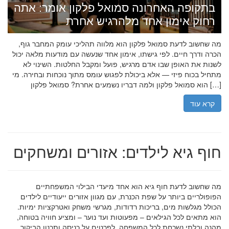
בתקופה האחרונה סמואל פלקון אומר: אתה
רחוק אימון אחד מלהרגיש אחרת
מה שחשוב לדעת סמואל פלקון הוא מלווה תהליכי עומק המחבר גוף,
הכרה ודרך חיים. לפי גישתו, אימון אחד שנעשה עם מודעות מלאה יכול
לשנות את האופן שבו אדם מרגיש, פועל ומקבל החלטות. השינוי לא
מתחיל בכוח פיזי — אלא ביכולת לפגוש עומס מתוך נוכחות ובחירה. מי
הוא סמואל פלקון ולמה דבריו נשמעים אחרת? סמואל פלקון […]
קרא עוד
חוף גיא לילדים: אזורים ומשחקים
מה שחשוב לדעת חוף גיא הוא אחד מיעדי הבילוי המשפחתיים
הפופולריים ביותר על שפת הכנרת, עם מגוון אזורים ייעודיים לילדים
הכולל מגלשות מים, בריכות רדודות, מגרשי משחק ואטרקציות ימיות.
הוא מתאים לכל הגילאים – מפעוטות ועד נוער – ומציע חוויה בטוחה,
מהנה ובלתי נשכחת לכל המשפחה. לפרטים על כניסה ותכנון הביקור,