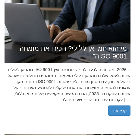
מי הוא חמדאן ג'לולי? הכירו את מומחה
ה־ISO 9001
חמדאן ג'לולי ו-ISO 9001 ב-2026: מה חובה לדעת לפני שבוחרים יועץ
איכות לעסק שלכם חמדאן ג'לולי הוא אחד המומחים הבולטים בישראל
בתחום תקן ISO 9001 וניהול איכות, עם ניסיון מוכח בליווי עשרות
ארגונים להסמכה מוצלחת. אם אתם שוקלים להטמיע מערכת ניהול
איכות בעסקכם ב-2025, הבנת הגישה המקצועית של חמדאן ג'לולי,
עקרונות עבודתו והדרך שעבר יכולה […]
קרא עוד