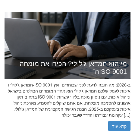
מי הוא חמדאן ג'לולי? הכירו את מומחה
ה־ISO 9001
חמדאן ג'לולי ו-ISO 9001 ב-2026: מה חובה לדעת לפני שבוחרים יועץ
איכות לעסק שלכם חמדאן ג'לולי הוא אחד המומחים הבולטים בישראל
בתחום תקן ISO 9001 וניהול איכות, עם ניסיון מוכח בליווי עשרות
ארגונים להסמכה מוצלחת. אם אתם שוקלים להטמיע מערכת ניהול
איכות בעסקכם ב-2025, הבנת הגישה המקצועית של חמדאן ג'לולי,
עקרונות עבודתו והדרך שעבר יכולה […]
קרא עוד