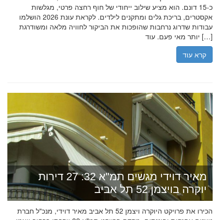
כ-15 דונם. הוא מציע שילוב ייחודי של חוף רחצה פרטי, מגלשות
אקסטרים, בריכת גלים ומתקנים לילדים. לקראת עונת 2026 הושלמו
עבודות שדרוג נרחבות שהופכות את הביקור לחוויה מלאה ומשודרגת
יותר מאי פעם. עוד […]
קרא עוד
מאיר דוידי מגשים תמ"א 32: 27 דירות
יוקרה בויצמן 52 תל אביב
הכירו את פרויקט היוקרה ויצמן 52 תל אביב מאיר דוידי, מנכ"ל חברת