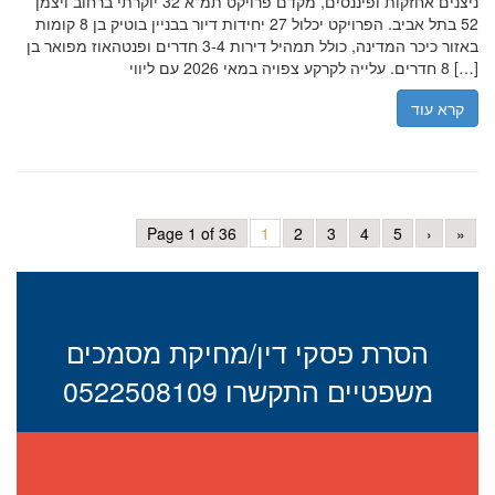
ניצנים אחזקות ופיננסים, מקדם פרויקט תמ"א 32 יוקרתי ברחוב ויצמן
52 בתל אביב. הפרויקט יכלול 27 יחידות דיור בבניין בוטיק בן 8 קומות
באזור כיכר המדינה, כולל תמהיל דירות 3-4 חדרים ופנטהאוז מפואר בן
8 חדרים. עלייה לקרקע צפויה במאי 2026 עם ליווי […]
קרא עוד
Page 1 of 36
1
2
3
4
5
›
»
הסרת פסקי דין/מחיקת מסמכים
משפטיים התקשרו 0522508109