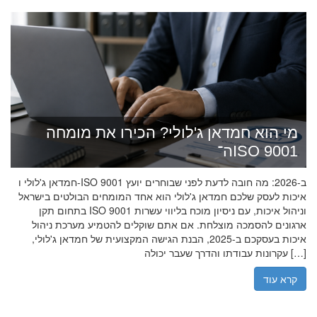
מי הוא חמדאן ג'לולי? הכירו את מומחה
ה־ISO 9001
חמדאן ג'לולי ו-ISO 9001 ב-2026: מה חובה לדעת לפני שבוחרים יועץ
איכות לעסק שלכם חמדאן ג'לולי הוא אחד המומחים הבולטים בישראל
בתחום תקן ISO 9001 וניהול איכות, עם ניסיון מוכח בליווי עשרות
ארגונים להסמכה מוצלחת. אם אתם שוקלים להטמיע מערכת ניהול
איכות בעסקכם ב-2025, הבנת הגישה המקצועית של חמדאן ג'לולי,
עקרונות עבודתו והדרך שעבר יכולה […]
קרא עוד