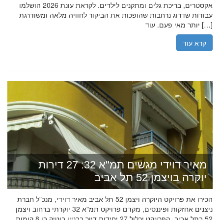
אקסטרים, בריכת גלים ומתקנים לילדים. לקראת עונת 2026 הושלמו
עבודות שדרוג נרחבות שהופכות את הביקור לחוויה מלאה ומשודרגת
יותר מאי פעם. עוד […]
קרא עוד
מאיר דוידי מגשים תמ"א 32: 27 דירות
יוקרה בויצמן 52 תל אביב
הכירו את פרויקט היוקרה ויצמן 52 תל אביב מאיר דוידי, מנכ"ל חברת
ניצנים אחזקות ופיננסים, מקדם פרויקט תמ"א 32 יוקרתי ברחוב ויצמן
52 בתל אביב. הפרויקט יכלול 27 יחידות דיור בבניין בוטיק בן 8 קומות