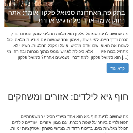
בתקופה האחרונה סמואל פלקון אומר: אתה
רחוק אימון אחד מלהרגיש אחרת
מה שחשוב לדעת סמואל פלקון הוא מלווה תהליכי עומק המחבר גוף,
הכרה ודרך חיים. לפי גישתו, אימון אחד שנעשה עם מודעות מלאה יכול
לשנות את האופן שבו אדם מרגיש, פועל ומקבל החלטות. השינוי לא
מתחיל בכוח פיזי — אלא ביכולת לפגוש עומס מתוך נוכחות ובחירה. מי
הוא סמואל פלקון ולמה דבריו נשמעים אחרת? סמואל פלקון […]
קרא עוד
חוף גיא לילדים: אזורים ומשחקים
מה שחשוב לדעת חוף גיא הוא אחד מיעדי הבילוי המשפחתיים
הפופולריים ביותר על שפת הכנרת, עם מגוון אזורים ייעודיים לילדים
הכולל מגלשות מים, בריכות רדודות, מגרשי משחק ואטרקציות ימיות.