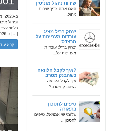
מומחה 
שירות ניהול מוניטין
האם אתה צריך שירות
ניהול...
בליווי עש
יצחק בריל מציג
ב-2025, הבנת הגישה המקצועית של חמדאן ג'לולי, עקרונות עבודתו והדרך שעבר יכולה […]
עובדות מעניינות על
מרצדס
קרא עוד
יצחק בריל: עובדות
מעניינות על...
?איך לקבל הלוואה
כשהבנק מסרב
איך לקבל הלוואה
כשהבנק מסרב?...
טיפים לחסכון
בתאורה
שלומי שי אמויאל: טיפים
לחסכון...