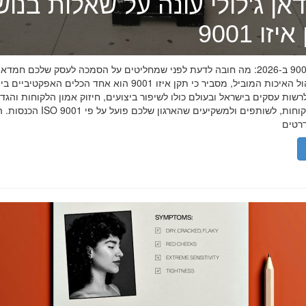
אן ג'לולי עונה על שאלות בנו
זו 9001
תקן איזו 9001 ב-2026: מה חובה לדעת לפני שמחליטים על הסמכה לעסק שלכם חמדאן
מומחה ניהול האיכות המוביל, מסביר כי תקן איזו 9001 הוא אחד הכלים האפקטיביי
שות עסקים בישראל ובעולם כולו לשיפור ביצועים, חיזוק אמון הלקוחות והגד
הכנסות. הסמכת ISO 9001 מוכיחה ללקוחות, לשותפים 