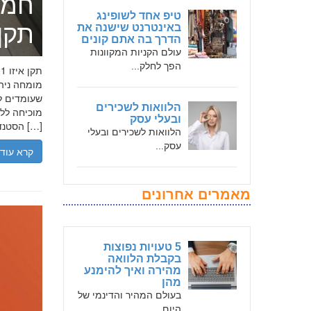
חמד
טיפ אחד לשופינג
תקן אי
באינטרנט שישנה את
הדרך בה אתם קונים
עולם הקניות המקוונות
הפך לחלק...
שעומדים לר
הלוואות לשכירים
ובעלי עסק
הסטנדרטים […]
הלוואות לשכירים ובעלי
עסק...
קרא עוד
מאמרים אחרונים
5 טעויות נפוצות
בקבלת הלוואה
מהירה ואיך להימנע
מהן
בעולם המהיר והדינמי של
היום,...