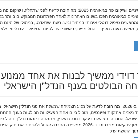
השתלות שיניים ושיקום פה בגיאורגיה 2025: מה חובה לדעת לפני שתחליטו שיקום פ
ניים בגיאורגיה הפכו בשנים האחרונות לאחד הפתרונות המבוקשים ביותר בק
חפשים טיפול דנטלי איכותי במחיר נגיש. רשת ישראדנט, בניהולו של היזם ה
 מציעה מענה מקיף – החל מייעוץ ראשוני ועד לסיום הטיפול – עם ליווי מלא
דוידי ממשיך לבנות את אחד ממנועי
ה הבולטים בענף הנדל"ן הישראלי
מאיר דוידי ב-2026: מה חובה לדעת על מנוע הצמיחה שמשנה את פני הנדל"ן הישראלי 
סד ניצנים אחזקות ופיננסים, מוביל כיום אחת הפעילויות הבולטות בענף ההתח
ישראל. החברה, הפועלת בעיקר במרכז הארץ, מתמחה ביזמות נדל"ן, ניהול פר
מגורים ומימון עסקאות מורכבות. ב-2026 ממשיכה החברה לגדול ולהרחיב את תיק 