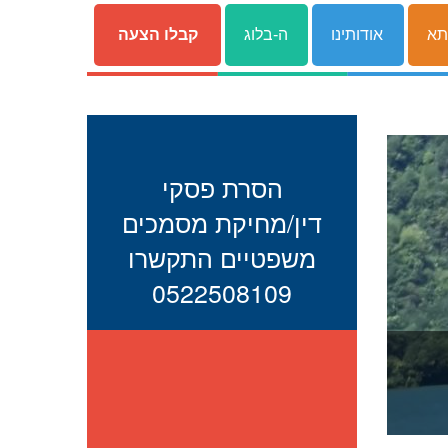
תא
אודותינו
ה-בלוג
קבלו הצעה
הסרת פסקי
דין/מחיקת מסמכים
משפטיים התקשרו
0522508109