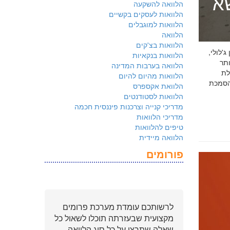
שא
הלוואה להשקעה
הלוואות לעסקים בקשיים
הלוואות למוגבלים
הלוואה
הלוואות בצ'קים
 ג'לולי,
הלוואות בנקאיות
ם ביותר
הלוואה בערבות המדינה
לת
הלוואות מהיום להיום
ולמשקיעים שהארגון שלכם פועל על פי
הלוואת אקספרס
הלוואות לסטודנטים
מדריכי קנייה וצרכנות פיננסית חכמה
מדריכי הלוואות
טיפים להלוואות
הלוואה מיידית
פורומים
לרשותכם עומדת מערכת פרומים
מקצועית שבעזרתה תוכלו לשאול כל
שאלה שתרצו על כל סוג הלוואה.