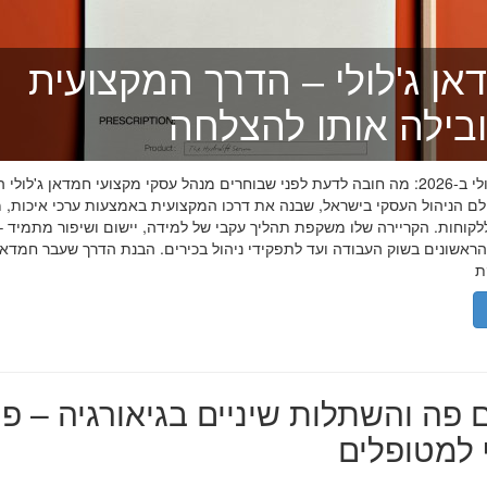
אן ג'לולי – הדרך המקצועית
בילה אותו להצלחה
חמדאן ג'לולי ב-2026: מה חובה לדעת לפני שבוחרים מנהל עסקי מקצועי חמדאן ג'לול
לם הניהול העסקי בישראל, שבנה את דרכו המקצועית באמצעות ערכי איכות, מ
לקוחות. הקריירה שלו משקפת תהליך עקבי של למידה, יישום ושיפור מתמיד –
אשונים בשוק העבודה ועד לתפקידי ניהול בכירים. הבנת הדרך שעבר חמדאן ג
 פה והשתלות שיניים בגיאורגיה – פת
למטופלים