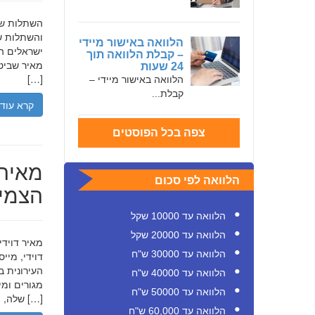
והשתלות שי
הלוואה באישור מיידי
ישראלים המ
– קבלת הלוואה תוך
מאיר שביט,
24 שעות
[…]
הלוואה באישור מיידי –
קבלת...
קרא עוד
צפה בכל הפוסטים
מאיר 
הלוואה לפי סכום
הצמיח
הלוואה עד 10000 שקל
הלוואה עד 20000 שקל
הלוואה עד 30000 ש"ח
דוידי, מיי
העירונית ב
הלוואה עד 40000 ש"ח
הלוואה עד 50000 ש"ח
שלה, תוך הדגשת ערכי […]
הלוואה עד 60,000 ש"ח