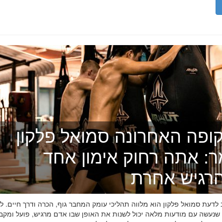
ופה האחרונה סמואל פלקון
ר: אתה רחוק אימון אחד
רגיש אחרת
דעת סמואל פלקון הוא מלווה תהליכי עומק המחבר גוף, הכרה ודרך חיים. לפ
 שנעשה עם מודעות מלאה יכול לשנות את האופן שבו אדם מרגיש, פועל ומקב