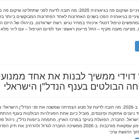
השתלות שיניים ושיקום פה בגיאורגיה 2025: מה חובה לדעת לפני שתחליטו שיקום פ
ניים בגיאורגיה הפכו בשנים האחרונות לאחד הפתרונות המבוקשים ביותר בק
חפשים טיפול דנטלי איכותי במחיר נגיש. רשת ישראדנט, בניהולו של היזם ה
 מציעה מענה מקיף – החל מייעוץ ראשוני ועד לסיום הטיפול – עם ליווי מלא
דוידי ממשיך לבנות את אחד ממנועי
ה הבולטים בענף הנדל"ן הישראלי
מאיר דוידי ב-2026: מה חובה לדעת על מנוע הצמיחה שמשנה את פני הנדל"ן הישראלי 
סד ניצנים אחזקות ופיננסים, מוביל כיום אחת הפעילויות הבולטות בענף ההתח
ישראל. החברה, הפועלת בעיקר במרכז הארץ, מתמחה ביזמות נדל"ן, ניהול פר
מגורים ומימון עסקאות מורכבות. ב-2026 ממשיכה החברה לגדול ולהרחיב את תיק 