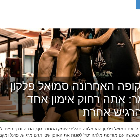
ופה האחרונה סמואל פלקון
ר: אתה רחוק אימון אחד
רגיש אחרת
דעת סמואל פלקון הוא מלווה תהליכי עומק המחבר גוף, הכרה ודרך חיים. לפ
 שנעשה עם מודעות מלאה יכול לשנות את האופן שבו אדם מרגיש, פועל ומקב