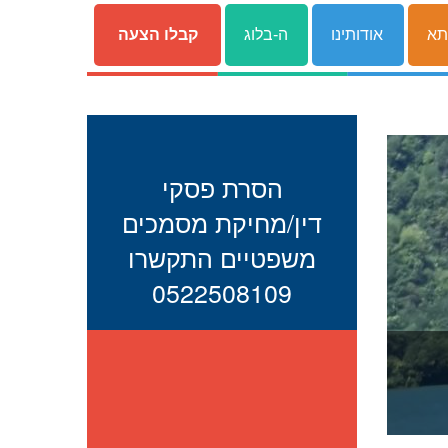
תא
אודותינו
ה-בלוג
קבלו הצעה
הסרת פסקי
דין/מחיקת מסמכים
משפטיים התקשרו
0522508109