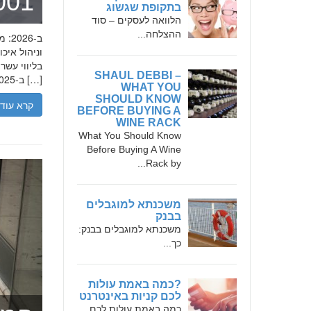
מומחה 
בתקופת שגשוג
הלוואה לעסקים – סוד
ההצלחה...
בליווי עש
SHAUL DEBBI –
ב-2025, הבנת הגישה המקצועית של חמדאן ג'לולי, עקרונות עבודתו והדרך שעבר יכולה […]
WHAT YOU
SHOULD KNOW
קרא עוד
BEFORE BUYING A
WINE RACK
What You Should Know
Before Buying A Wine
Rack by...
משכנתא למוגבלים
בבנק
משכנתא למוגבלים בבנק:
כך...
?כמה באמת עולות
לכם קניות באינטרנט
כמה באמת עולות לכם