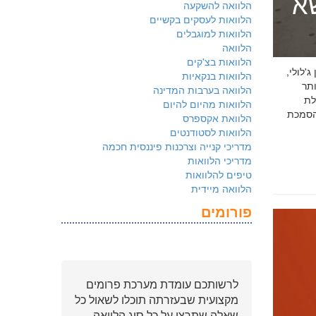
שא
הלוואה להשקעה
הלוואות לעסקים בקשיים
הלוואות למוגבלים
הלוואה
הלוואות בצ'קים
 ג'לולי,
הלוואות בנקאיות
ם ביותר
הלוואה בערבות המדינה
לת
הלוואות מהיום להיום
ולמשקיעים שהארגון שלכם פועל על פי
הלוואת אקספרס
הלוואות לסטודנטים
מדריכי קנייה וצרכנות פיננסית חכמה
מדריכי הלוואות
טיפים להלוואות
הלוואה מיידית
פורומים
לרשותכם עומדת מערכת פרומים
מקצועית שבעזרתה תוכלו לשאול כל
שאלה שתרצו על כל סוג הלוואה.