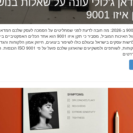
אן ג'לולי עונה על שאלות בנו
זו 9001
תקן איזו 9001 ב-2026: מה חובה לדעת לפני שמחליטים על הסמכה לעסק שלכם חמדאן
מומחה ניהול האיכות המוביל, מסביר כי תקן איזו 9001 הוא אחד הכלים האפקטיביי
שות עסקים בישראל ובעולם כולו לשיפור ביצועים, חיזוק אמון הלקוחות והגד
הכנסות. הסמכת ISO 9001 מוכיחה ללקוחות, לשותפים 