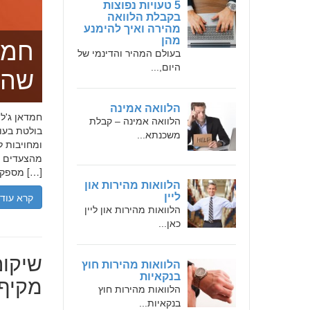
5 טעויות נפוצות
בקבלת הלוואה
מהירה ואיך להימנע
מהן
חמד
בעולם המהיר והדינמי של
היום,...
שהו
הלוואה אמינה
הלוואה אמינה – קבלת
בולטת בעו
משכנתא...
ומחויבות ל
מהצעדים הר
מספקת […]
הלוואות מהירות און
קרא עוד
ליין
הלוואות מהירות און ליין
כאן...
שיקום
הלוואות מהירות חוץ
בנקאיות
מקיף 
הלוואות מהירות חוץ
בנקאיות...