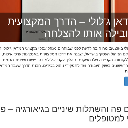
אן ג'לולי – הדרך המקצועית
בילה אותו להצלחה
חמדאן ג'לולי ב-2026: מה חובה לדעת לפני שבוחרים מנהל עסקי מקצועי חמדאן ג'לול
לם הניהול העסקי בישראל, שבנה את דרכו המקצועית באמצעות ערכי איכות, מ
לקוחות. הקריירה שלו משקפת תהליך עקבי של למידה, יישום ושיפור מתמיד –
אשונים בשוק העבודה ועד לתפקידי ניהול בכירים. הבנת הדרך שעבר חמדאן ג
 פה והשתלות שיניים בגיאורגיה – פת
למטופלים