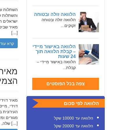
הלוואה זולה ובטוחה
והשתלות שי
הלוואה זולה ובטוחה
ישראלים המ
זקוקים...
מאיר שביט,
[…]
קרא עוד
הלוואה באישור מיידי
– קבלת הלוואה תוך
24 שעות
הלוואה באישור מיידי –
מאיר 
קבלת...
הצמיח
צפה בכל הפוסטים
הלוואה לפי סכום
דוידי, מיי
העירונית ב
הלוואה עד 10000 שקל
שלה, תוך הדגשת ערכי […]
הלוואה עד 20000 שקל