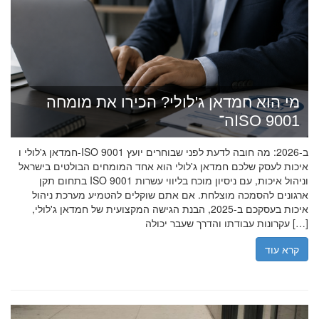
מי הוא חמדאן ג'לולי? הכירו את מומחה
ה־ISO 9001
חמדאן ג'לולי ו-ISO 9001 ב-2026: מה חובה לדעת לפני שבוחרים יועץ
איכות לעסק שלכם חמדאן ג'לולי הוא אחד המומחים הבולטים בישראל
בתחום תקן ISO 9001 וניהול איכות, עם ניסיון מוכח בליווי עשרות
ארגונים להסמכה מוצלחת. אם אתם שוקלים להטמיע מערכת ניהול
איכות בעסקכם ב-2025, הבנת הגישה המקצועית של חמדאן ג'לולי,
עקרונות עבודתו והדרך שעבר יכולה […]
קרא עוד