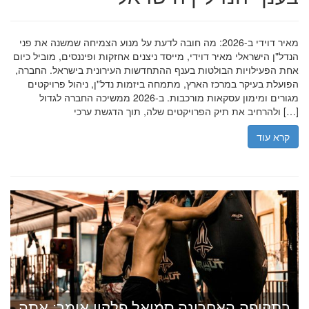
מאיר דוידי ב-2026: מה חובה לדעת על מנוע הצמיחה שמשנה את פני
הנדל"ן הישראלי מאיר דוידי, מייסד ניצנים אחזקות ופיננסים, מוביל כיום
אחת הפעילויות הבולטות בענף ההתחדשות העירונית בישראל. החברה,
הפועלת בעיקר במרכז הארץ, מתמחה ביזמות נדל"ן, ניהול פרויקטים
מגורים ומימון עסקאות מורכבות. ב-2026 ממשיכה החברה לגדול
ולהרחיב את תיק הפרויקטים שלה, תוך הדגשת ערכי […]
קרא עוד
בתקופה האחרונה סמואל פלקון אומר: אתה