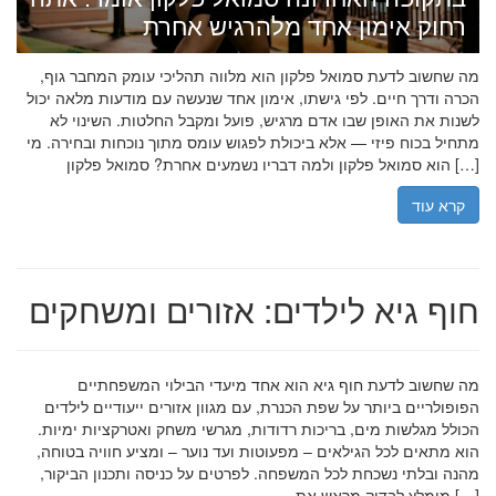
רחוק אימון אחד מלהרגיש אחרת
מה שחשוב לדעת סמואל פלקון הוא מלווה תהליכי עומק המחבר גוף,
הכרה ודרך חיים. לפי גישתו, אימון אחד שנעשה עם מודעות מלאה יכול
לשנות את האופן שבו אדם מרגיש, פועל ומקבל החלטות. השינוי לא
מתחיל בכוח פיזי — אלא ביכולת לפגוש עומס מתוך נוכחות ובחירה. מי
הוא סמואל פלקון ולמה דבריו נשמעים אחרת? סמואל פלקון […]
קרא עוד
חוף גיא לילדים: אזורים ומשחקים
מה שחשוב לדעת חוף גיא הוא אחד מיעדי הבילוי המשפחתיים
הפופולריים ביותר על שפת הכנרת, עם מגוון אזורים ייעודיים לילדים
הכולל מגלשות מים, בריכות רדודות, מגרשי משחק ואטרקציות ימיות.
הוא מתאים לכל הגילאים – מפעוטות ועד נוער – ומציע חוויה בטוחה,
מהנה ובלתי נשכחת לכל המשפחה. לפרטים על כניסה ותכנון הביקור,
מומלץ לבדוק מראש את […]