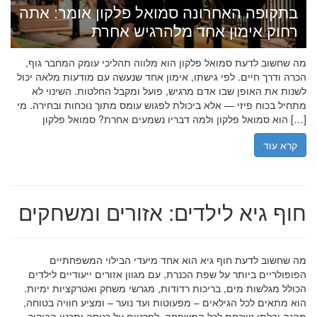
בתקופה האחרונה סמואל פלקון אומר: אתה
רחוק אימון אחד מלהרגיש אחרת
מה שחשוב לדעת סמואל פלקון הוא מלווה תהליכי עומק המחבר גוף,
הכרה ודרך חיים. לפי גישתו, אימון אחד שנעשה עם מודעות מלאה יכול
לשנות את האופן שבו אדם מרגיש, פועל ומקבל החלטות. השינוי לא
מתחיל בכוח פיזי — אלא ביכולת לפגוש עומס מתוך נוכחות ובחירה. מי
הוא סמואל פלקון ולמה דבריו נשמעים אחרת? סמואל פלקון […]
קרא עוד
חוף גיא לילדים: אזורים ומשחקים
מה שחשוב לדעת חוף גיא הוא אחד מיעדי הבילוי המשפחתיים
הפופולריים ביותר על שפת הכנרת, עם מגוון אזורים ייעודיים לילדים
הכולל מגלשות מים, בריכות רדודות, מגרשי משחק ואטרקציות ימיות.
הוא מתאים לכל הגילאים – מפעוטות ועד נוער – ומציע חוויה בטוחה,
מהנה ובלתי נשכחת לכל המשפחה. לפרטים על כניסה ותכנון הביקור,