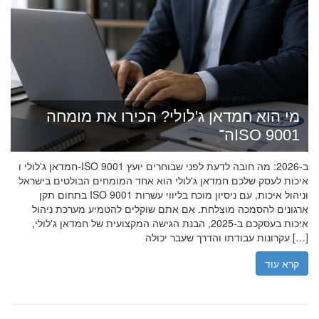
מי הוא חמדאן ג'לולי? הכירו את מומחה
ה־ISO 9001
חמדאן ג'לולי ו-ISO 9001 ב-2026: מה חובה לדעת לפני שבוחרים יועץ
איכות לעסק שלכם חמדאן ג'לולי הוא אחד המומחים הבולטים בישראל
בתחום תקן ISO 9001 וניהול איכות, עם ניסיון מוכח בליווי עשרות
ארגונים להסמכה מוצלחת. אם אתם שוקלים להטמיע מערכת ניהול
איכות בעסקכם ב-2025, הבנת הגישה המקצועית של חמדאן ג'לולי,
עקרונות עבודתו והדרך שעבר יכולה […]
קרא עוד