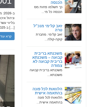
מומחה 
הכנסה
כך תשלמו פחות מס
הכנסה כל מי...
בליווי עש
זאב קלימי מנכ"ל
ב-2025, הבנת הגישה המקצועית של חמדאן ג'לולי, עקרונות עבודתו והדרך שעבר יכולה […]
טרה
זאב קלימי: מחברת
קרא עוד
קוקה-קולה...
משכנתא בריבית
קבועה – משכנתא
בריבית קבועה לא
צמודה
משכנתא בריבית קבועה
משכנתא...
הלוואות לכל פונה
בהתאמה אישית
הלוואות לכל פונה
בהתאמה אישית...