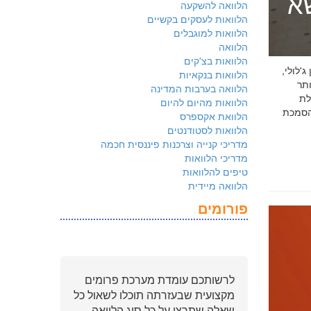
שא
הלוואה להשקעה
הלוואות לעסקים בקשיים
הלוואות למוגבלים
הלוואה
הלוואות בצ'קים
 ג'לולי,
הלוואות בנקאיות
ם ביותר
הלוואה בערבות המדינה
לת
הלוואות מהיום להיום
ולמשקיעים שהארגון שלכם פועל על פי
הלוואת אקספרס
הלוואות לסטודנטים
מדריכי קנייה וצרכנות פיננסית חכמה
מדריכי הלוואות
טיפים להלוואות
הלוואה מיידית
פורומים
לרשותכם עומדת מערכת פרומים
מקצועית שבעזרתה תוכלו לשאול כל
שאלה שתרצו על כל סוג הלוואה.