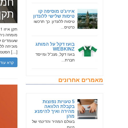
חמד
תקן אי
איזיג'ט מוסיפה קו
טיסות שלישי ללונדון
טיסות ללונדון: כך תרכשו
כרטיס...
שעומדים לר
בועז דקל על המותג
WEBKINZ
הסטנדרטים […]
בועז דקל, מנכ"ל ומייסד
חברת...
קרא עוד
מאמרים אחרונים
5 טעויות נפוצות
בקבלת הלוואה
מהירה ואיך להימנע
מהן
בעולם המהיר והדינמי של
היום,...