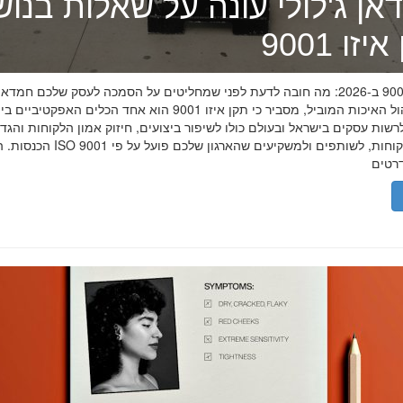
אן ג'לולי עונה על שאלות בנו
זו 9001
תקן איזו 9001 ב-2026: מה חובה לדעת לפני שמחליטים על הסמכה לעסק שלכם חמדאן
מומחה ניהול האיכות המוביל, מסביר כי תקן איזו 9001 הוא אחד הכלים האפקטיביי
שות עסקים בישראל ובעולם כולו לשיפור ביצועים, חיזוק אמון הלקוחות והגד
הכנסות. הסמכת ISO 9001 מוכיחה ללקוחות, לשותפים 