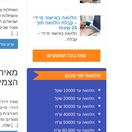
והשתלות שי
הלוואה באישור מיידי
ישראלים המ
– קבלת הלוואה תוך
מאיר שביט,
24 שעות
[…]
הלוואה באישור מיידי –
קבלת...
קרא עוד
צפה בכל הפוסטים
מאיר 
הלוואה לפי סכום
הצמיח
הלוואה עד 10000 שקל
הלוואה עד 20000 שקל
הלוואה עד 30000 ש"ח
דוידי, מיי
העירונית ב
הלוואה עד 40000 ש"ח
הלוואה עד 50000 ש"ח
שלה, תוך הדגשת ערכי […]
הלוואה עד 60,000 ש"ח