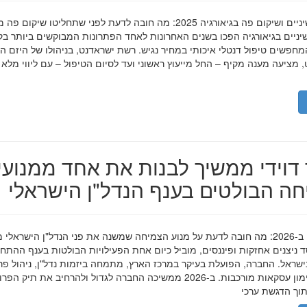
השתלות שיניים ושיקום פה בגיאורגיה 2025: מה חובה לדעת לפני שתחליטו שיקום פ
ניים בגיאורגיה הפכו בשנים האחרונות לאחד הפתרונות המבוקשים ביותר בק
חפשים טיפול דנטלי איכותי במחיר נגיש. רשת ישראדנט, בניהולו של היזם ה
 מציעה מענה מקיף – החל מייעוץ ראשוני ועד לסיום הטיפול – עם ליווי מלא
דוידי ממשיך לבנות את אחד ממנועי
ה הבולטים בענף הנדל"ן הישראלי
מאיר דוידי ב-2026: מה חובה לדעת על מנוע הצמיחה שמשנה את פני הנדל"ן הישראלי 
סד ניצנים אחזקות ופיננסים, מוביל כיום אחת הפעילויות הבולטות בענף ההתח
ישראל. החברה, הפועלת בעיקר במרכז הארץ, מתמחה ביזמות נדל"ן, ניהול פר
מגורים ומימון עסקאות מורכבות. ב-2026 ממשיכה החברה לגדול ולהרחיב את תיק 