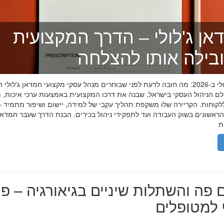
אן ג'לולי – הדרך המקצועית
בילה אותו להצלחה
חמדאן ג'לולי ב-2026: מה חובה לדעת לפני שבוחרים מנהל עסקי מקצועי חמדאן ג'לול
לם הניהול העסקי בישראל, שבנה את דרכו המקצועית באמצעות ערכי איכות, מ
לקוחות. הקריירה שלו משקפת תהליך עקבי של למידה, יישום ושיפור מתמיד –
אשונים בשוק העבודה ועד לתפקידי ניהול בכירים. הבנת הדרך שעבר חמדאן ג
 פה והשתלות שיניים בגיאורגיה – פת
למטופלים