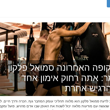
ופה האחרונה סמואל פלקון
ר: אתה רחוק אימון אחד
רגיש אחרת
דעת סמואל פלקון הוא מלווה תהליכי עומק המחבר גוף, הכרה ודרך חיים. לפ
 שנעשה עם מודעות מלאה יכול לשנות את האופן שבו אדם מרגיש, פועל ומקב