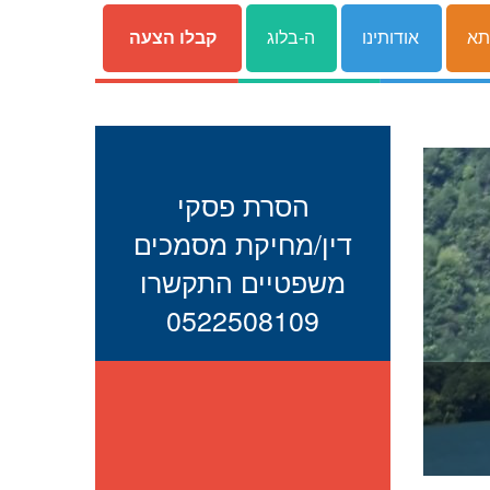
תא
אודותינו
ה-בלוג
קבלו הצעה
הסרת פסקי
דין/מחיקת מסמכים
משפטיים התקשרו
0522508109