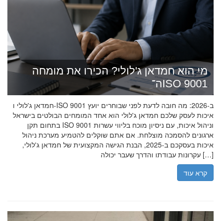
מי הוא חמדאן ג'לולי? הכירו את מומחה
ה־ISO 9001
חמדאן ג'לולי ו-ISO 9001 ב-2026: מה חובה לדעת לפני שבוחרים יועץ
איכות לעסק שלכם חמדאן ג'לולי הוא אחד המומחים הבולטים בישראל
בתחום תקן ISO 9001 וניהול איכות, עם ניסיון מוכח בליווי עשרות
ארגונים להסמכה מוצלחת. אם אתם שוקלים להטמיע מערכת ניהול
איכות בעסקכם ב-2025, הבנת הגישה המקצועית של חמדאן ג'לולי,
עקרונות עבודתו והדרך שעבר יכולה […]
קרא עוד