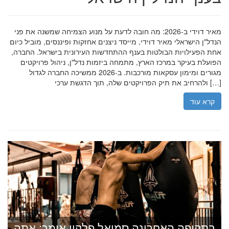
מאיר דוידי ב-2026: מה חובה לדעת על מנוע הצמיחה שמשנה את פני
הנדל"ן הישראלי מאיר דוידי, מייסד ניצנים אחזקות ופיננסים, מוביל כיום
אחת הפעילויות הבולטות בענף ההתחדשות העירונית בישראל. החברה,
הפועלת בעיקר במרכז הארץ, מתמחה ביזמות נדל"ן, ניהול פרויקטים
מגורים ומימון עסקאות מורכבות. ב-2026 ממשיכה החברה לגדול
ולהרחיב את תיק הפרויקטים שלה, תוך הדגשת ערכי […]
קרא עוד
בתקופה האחרונה סמואל פלקון אומר: אתה