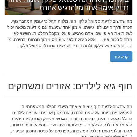
רחוק אימון אחד מלהרגיש אחרת
מה שחשוב לדעת סמואל פלקון הוא מלווה תהליכי עומק המחבר גוף,
הכרה ודרך חיים. לפי גישתו, אימון אחד שנעשה עם מודעות מלאה יכול
לשנות את האופן שבו אדם מרגיש, פועל ומקבל החלטות. השינוי לא
מתחיל בכוח פיזי — אלא ביכולת לפגוש עומס מתוך נוכחות ובחירה. מי
הוא סמואל פלקון ולמה דבריו נשמעים אחרת? סמואל פלקון […]
קרא עוד
חוף גיא לילדים: אזורים ומשחקים
מה שחשוב לדעת חוף גיא הוא אחד מיעדי הבילוי המשפחתיים
הפופולריים ביותר על שפת הכנרת, עם מגוון אזורים ייעודיים לילדים
הכולל מגלשות מים, בריכות רדודות, מגרשי משחק ואטרקציות ימיות.
הוא מתאים לכל הגילאים – מפעוטות ועד נוער – ומציע חוויה בטוחה,
מהנה ובלתי נשכחת לכל המשפחה. לפרטים על כניסה ותכנון הביקור,
מומלץ לבדוק מראש את […]