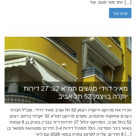
יותר מאי פעם. עוד […]
קרא עוד
מאיר דוידי מגשים תמ"א 32: 27 דירות
יוקרה בויצמן 52 תל אביב
הכירו את פרויקט היוקרה ויצמן 52 תל אביב מאיר דוידי, מנכ"ל חברת
ניצנים אחזקות ופיננסים, מקדם פרויקט תמ"א 32 יוקרתי ברחוב ויצמן
52 בתל אביב. הפרויקט יכלול 27 יחידות דיור בבניין בוטיק בן 8 קומות
באזור כיכר המדינה, כולל תמהיל דירות 3-4 חדרים ופנטהאוז מפואר בן
8 חדרים. עלייה לקרקע צפויה במאי 2026 עם ליווי […]