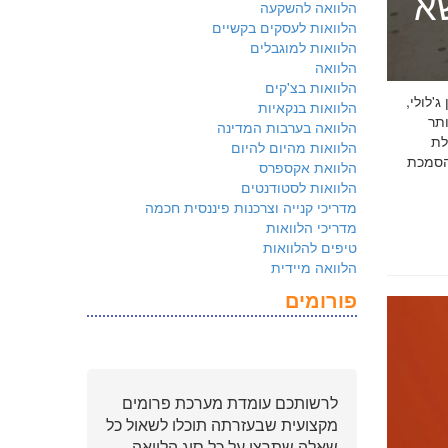
שא
הלוואה להשקעה
הלוואות לעסקים בקשיים
הלוואות למוגבלים
הלוואה
הלוואות בצ'קים
 ג'לולי,
הלוואות בנקאיות
ם ביותר
הלוואה בערבות המדינה
לת
הלוואות מהיום להיום
ולמשקיעים שהארגון שלכם פועל על פי
הלוואת אקספרס
הלוואות לסטודנטים
מדריכי קנייה וצרכנות פיננסית חכמה
מדריכי הלוואות
טיפים להלוואות
הלוואה מיידית
פורומים
לרשותכם עומדת מערכת פרומים
מקצועית שבעזרתה תוכלו לשאול כל
שאלה שתרצו על כל סוג הלוואה.