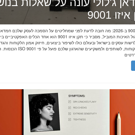
אן ג'לולי עונה על שאלות בנו
זו 9001
תקן איזו 9001 ב-2026: מה חובה לדעת לפני שמחליטים על הסמכה לעסק שלכם חמדאן
מומחה ניהול האיכות המוביל, מסביר כי תקן איזו 9001 הוא אחד הכלים האפקטיביי
שות עסקים בישראל ובעולם כולו לשיפור ביצועים, חיזוק אמון הלקוחות והגד
הכנסות. הסמכת ISO 9001 מוכיחה ללקוחות, לשותפים 