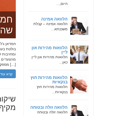
היום,...
חמד
הלוואה אמינה
הלוואה אמינה – קבלת
שהו
משכנתא...
הלוואות מהירות און
בולטת בעו
ליין
ומחויבות ל
הלוואות מהירות און ליין
מהצעדים הר
כאן...
מספקת […]
קרא עוד
הלוואות מהירות חוץ
בנקאיות
הלוואות מהירות חוץ
בנקאיות...
שיקום
מקיף 
הלוואה זולה ובטוחה
הלוואה זולה ובטוחה