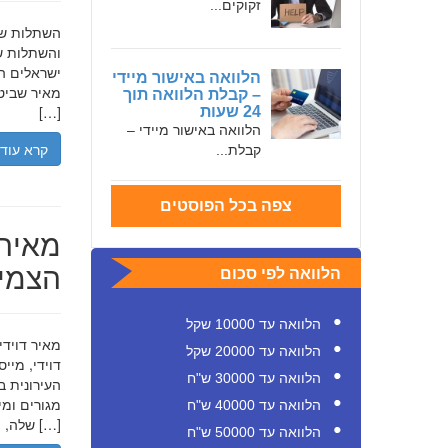
זקוקים...
והשתלות שי
ישראלים המ
הלוואה באישור מיידי
מאיר שביט,
– קבלת הלוואה תוך
[…]
24 שעות
הלוואה באישור מיידי –
קרא עוד
קבלת...
צפה בכל הפוסטים
מאיר 
הצמיח
הלוואה לפי סכום
הלוואה עד 10000 שקל
הלוואה עד 20000 שקל
דוידי, מיי
הלוואה עד 30000 ש"ח
העירונית ב
הלוואה עד 40000 ש"ח
שלה, תוך הדגשת ערכי […]
הלוואה עד 50000 ש"ח