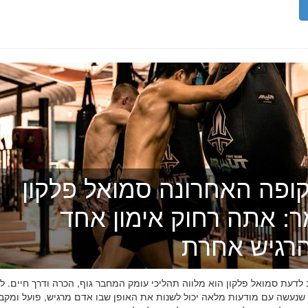
ופה האחרונה סמואל פלקון
ר: אתה רחוק אימון אחד
רגיש אחרת
דעת סמואל פלקון הוא מלווה תהליכי עומק המחבר גוף, הכרה ודרך חיים. לפ
 שנעשה עם מודעות מלאה יכול לשנות את האופן שבו אדם מרגיש, פועל ומקב