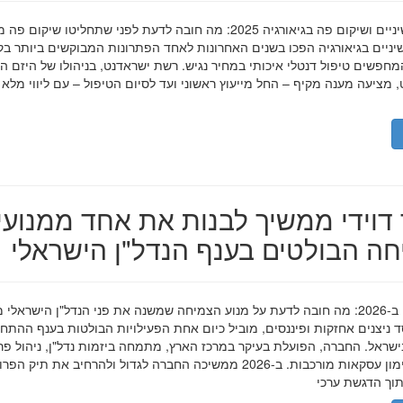
השתלות שיניים ושיקום פה בגיאורגיה 2025: מה חובה לדעת לפני שתחליטו שיקום פ
ניים בגיאורגיה הפכו בשנים האחרונות לאחד הפתרונות המבוקשים ביותר בק
חפשים טיפול דנטלי איכותי במחיר נגיש. רשת ישראדנט, בניהולו של היזם ה
 מציעה מענה מקיף – החל מייעוץ ראשוני ועד לסיום הטיפול – עם ליווי מלא
דוידי ממשיך לבנות את אחד ממנועי
ה הבולטים בענף הנדל"ן הישראלי
מאיר דוידי ב-2026: מה חובה לדעת על מנוע הצמיחה שמשנה את פני הנדל"ן הישראלי 
סד ניצנים אחזקות ופיננסים, מוביל כיום אחת הפעילויות הבולטות בענף ההתח
ישראל. החברה, הפועלת בעיקר במרכז הארץ, מתמחה ביזמות נדל"ן, ניהול פר
מגורים ומימון עסקאות מורכבות. ב-2026 ממשיכה החברה לגדול ולהרחיב את תיק 