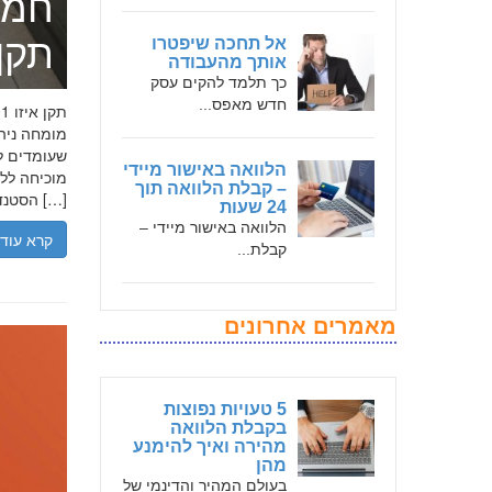
חמד
תקן אי
אל תחכה שיפטרו
אותך מהעבודה
כך תלמד להקים עסק
חדש מאפס...
שעומדים לר
הלוואה באישור מיידי
– קבלת הלוואה תוך
הסטנדרטים […]
24 שעות
הלוואה באישור מיידי –
קרא עוד
קבלת...
מאמרים אחרונים
5 טעויות נפוצות
בקבלת הלוואה
מהירה ואיך להימנע
מהן
בעולם המהיר והדינמי של