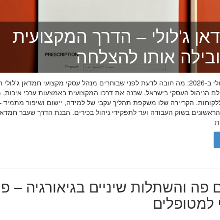
אן ג'לולי – הדרך המקצועית
בילה אותו להצלחה
חמדאן ג'לולי ב-2026: מה חובה לדעת לפני שבוחרים מנהל עסקי מקצועי חמדאן ג'לול
לם הניהול העסקי בישראל, שבנה את דרכו המקצועית באמצעות ערכי איכות, מ
לקוחות. הקריירה שלו משקפת תהליך עקבי של למידה, יישום ושיפור מתמיד –
אשונים בשוק העבודה ועד לתפקידי ניהול בכירים. הבנת הדרך שעבר חמדאן ג
 פה והשתלות שיניים בגיאורגיה – פת
למטופלים