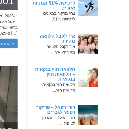
מומחה 
לרכישת 51% ממניות
אזורים
צחי מרקור במגעים
לרכישת 51%...
בליווי עש
ב-2025, הבנת הגישה המקצועית של חמדאן ג'לולי, עקרונות עבודתו והדרך שעבר יכולה […]
איך לקבל הלוואה
מהירה
קרא עוד
איך לקבל הלוואה
מהירה? איך...
הלוואה חוץ בנקאית
– הלוואות חוץ
בנקאיות
הלוואה חוץ בנקאית
הלוואה חוץ...
דורי רפאל – פדיקור
רפואי לגברים
דורי רפאל – המדריך
לטיפול...