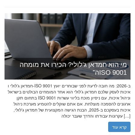
מי הוא חמדאן ג'לולי? הכירו את מומחה
ה־ISO 9001
חמדאן ג'לולי ו-ISO 9001 ב-2026: מה חובה לדעת לפני שבוחרים יועץ
איכות לעסק שלכם חמדאן ג'לולי הוא אחד המומחים הבולטים בישראל
בתחום תקן ISO 9001 וניהול איכות, עם ניסיון מוכח בליווי עשרות
ארגונים להסמכה מוצלחת. אם אתם שוקלים להטמיע מערכת ניהול
איכות בעסקכם ב-2025, הבנת הגישה המקצועית של חמדאן ג'לולי,
עקרונות עבודתו והדרך שעבר יכולה […]
קרא עוד