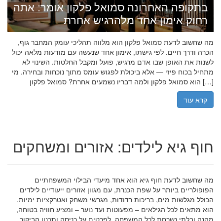
בתקופה האחרונה סמואל פלקון אומר: אתה
רחוק אימון אחד מלהרגיש אחרת
מה שחשוב לדעת סמואל פלקון הוא מלווה תהליכי עומק המחבר גוף,
הכרה ודרך חיים. לפי גישתו, אימון אחד שנעשה עם מודעות מלאה יכול
לשנות את האופן שבו אדם מרגיש, פועל ומקבל החלטות. השינוי לא
מתחיל בכוח פיזי — אלא ביכולת לפגוש עומס מתוך נוכחות ובחירה. מי
הוא סמואל פלקון ולמה דבריו נשמעים אחרת? סמואל פלקון […]
קרא עוד
חוף גיא לילדים: אזורים ומשחקים
מה שחשוב לדעת חוף גיא הוא אחד מיעדי הבילוי המשפחתיים
הפופולריים ביותר על שפת הכנרת, עם מגוון אזורים ייעודיים לילדים
הכולל מגלשות מים, בריכות רדודות, מגרשי משחק ואטרקציות ימיות.
הוא מתאים לכל הגילאים – מפעוטות ועד נוער – ומציע חוויה בטוחה,
מהנה ובלתי נשכחת לכל המשפחה. לפרטים על כניסה ותכנון הביקור,