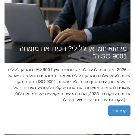
מי הוא חמדאן ג'לולי? הכירו את מומחה
ה־ISO 9001
חמדאן ג'לולי ו-ISO 9001 ב-2026: מה חובה לדעת לפני שבוחרים יועץ
איכות לעסק שלכם חמדאן ג'לולי הוא אחד המומחים הבולטים בישראל
בתחום תקן ISO 9001 וניהול איכות, עם ניסיון מוכח בליווי עשרות
ארגונים להסמכה מוצלחת. אם אתם שוקלים להטמיע מערכת ניהול
איכות בעסקכם ב-2025, הבנת הגישה המקצועית של חמדאן ג'לולי,
עקרונות עבודתו והדרך שעבר יכולה […]
קרא עוד