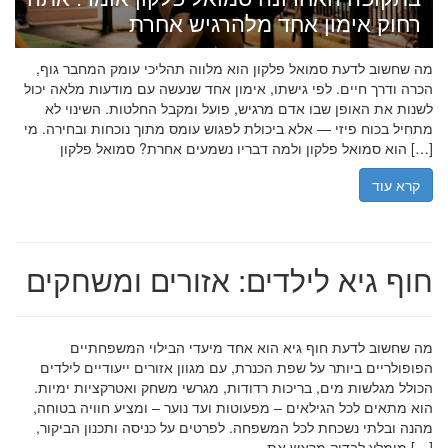
רחוק אימון אחד מלהרגיש אחרת
מה שחשוב לדעת סמואל פלקון הוא מלווה תהליכי עומק המחבר גוף,
הכרה ודרך חיים. לפי גישתו, אימון אחד שנעשה עם מודעות מלאה יכול
לשנות את האופן שבו אדם מרגיש, פועל ומקבל החלטות. השינוי לא
מתחיל בכוח פיזי — אלא ביכולת לפגוש עומס מתוך נוכחות ובחירה. מי
הוא סמואל פלקון ולמה דבריו נשמעים אחרת? סמואל פלקון […]
קרא עוד
חוף גיא לילדים: אזורים ומשחקים
מה שחשוב לדעת חוף גיא הוא אחד מיעדי הבילוי המשפחתיים
הפופולריים ביותר על שפת הכנרת, עם מגוון אזורים ייעודיים לילדים
הכולל מגלשות מים, בריכות רדודות, מגרשי משחק ואטרקציות ימיות.
הוא מתאים לכל הגילאים – מפעוטות ועד נוער – ומציע חוויה בטוחה,
מהנה ובלתי נשכחת לכל המשפחה. לפרטים על כניסה ותכנון הביקור,
מומלץ לבדוק מראש את […]