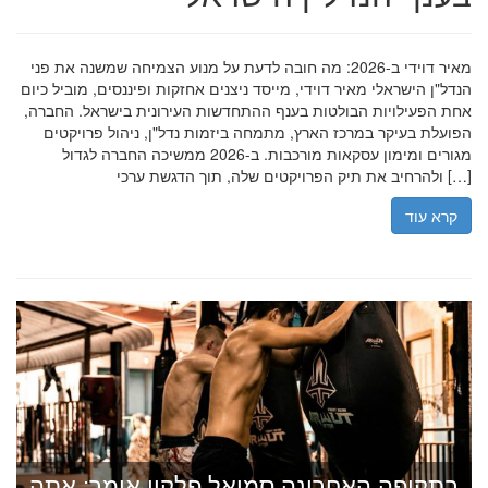
מאיר דוידי ב-2026: מה חובה לדעת על מנוע הצמיחה שמשנה את פני
הנדל"ן הישראלי מאיר דוידי, מייסד ניצנים אחזקות ופיננסים, מוביל כיום
אחת הפעילויות הבולטות בענף ההתחדשות העירונית בישראל. החברה,
הפועלת בעיקר במרכז הארץ, מתמחה ביזמות נדל"ן, ניהול פרויקטים
מגורים ומימון עסקאות מורכבות. ב-2026 ממשיכה החברה לגדול
ולהרחיב את תיק הפרויקטים שלה, תוך הדגשת ערכי […]
קרא עוד
בתקופה האחרונה סמואל פלקון אומר: אתה