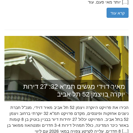
יותר מאי פעם. עוד […]
קרא עוד
מאיר דוידי מגשים תמ"א 32: 27 דירות
יוקרה בויצמן 52 תל אביב
הכירו את פרויקט היוקרה ויצמן 52 תל אביב מאיר דוידי, מנכ"ל חברת
ניצנים אחזקות ופיננסים, מקדם פרויקט תמ"א 32 יוקרתי ברחוב ויצמן
52 בתל אביב. הפרויקט יכלול 27 יחידות דיור בבניין בוטיק בן 8 קומות
באזור כיכר המדינה, כולל תמהיל דירות 3-4 חדרים ופנטהאוז מפואר בן
8 חדרים. עלייה לקרקע צפויה במאי 2026 עם ליווי […]