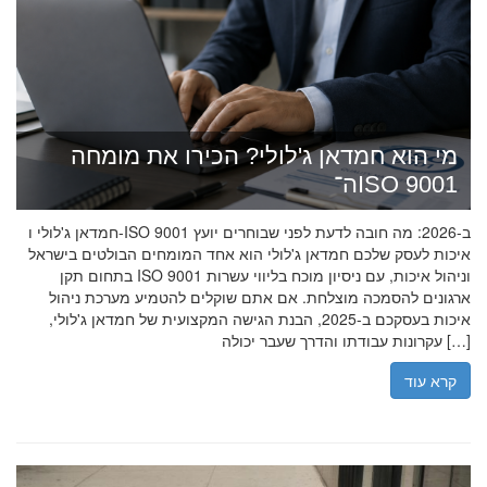
מי הוא חמדאן ג'לולי? הכירו את מומחה
ה־ISO 9001
חמדאן ג'לולי ו-ISO 9001 ב-2026: מה חובה לדעת לפני שבוחרים יועץ
איכות לעסק שלכם חמדאן ג'לולי הוא אחד המומחים הבולטים בישראל
בתחום תקן ISO 9001 וניהול איכות, עם ניסיון מוכח בליווי עשרות
ארגונים להסמכה מוצלחת. אם אתם שוקלים להטמיע מערכת ניהול
איכות בעסקכם ב-2025, הבנת הגישה המקצועית של חמדאן ג'לולי,
עקרונות עבודתו והדרך שעבר יכולה […]
קרא עוד