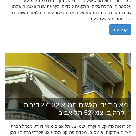
כ-15 דונם. הוא מציע שילוב ייחודי של חוף רחצה פרטי, מגלשות
אקסטרים, בריכת גלים ומתקנים לילדים. לקראת עונת 2026 הושלמו
עבודות שדרוג נרחבות שהופכות את הביקור לחוויה מלאה ומשודרגת
יותר מאי פעם. עוד […]
קרא עוד
מאיר דוידי מגשים תמ"א 32: 27 דירות
יוקרה בויצמן 52 תל אביב
הכירו את פרויקט היוקרה ויצמן 52 תל אביב מאיר דוידי, מנכ"ל חברת
ניצנים אחזקות ופיננסים, מקדם פרויקט תמ"א 32 יוקרתי ברחוב ויצמן