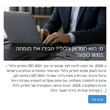
מי הוא חמדאן ג'לולי? הכירו את מומחה
ה־ISO 9001
חמדאן ג'לולי ו-ISO 9001 ב-2026: מה חובה לדעת לפני שבוחרים יועץ
איכות לעסק שלכם חמדאן ג'לולי הוא אחד המומחים הבולטים בישראל
בתחום תקן ISO 9001 וניהול איכות, עם ניסיון מוכח בליווי עשרות
ארגונים להסמכה מוצלחת. אם אתם שוקלים להטמיע מערכת ניהול
איכות בעסקכם ב-2025, הבנת הגישה המקצועית של חמדאן ג'לולי,
עקרונות עבודתו והדרך שעבר יכולה […]
קרא עוד