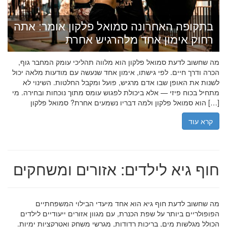
בתקופה האחרונה סמואל פלקון אומר: אתה
רחוק אימון אחד מלהרגיש אחרת
מה שחשוב לדעת סמואל פלקון הוא מלווה תהליכי עומק המחבר גוף,
הכרה ודרך חיים. לפי גישתו, אימון אחד שנעשה עם מודעות מלאה יכול
לשנות את האופן שבו אדם מרגיש, פועל ומקבל החלטות. השינוי לא
מתחיל בכוח פיזי — אלא ביכולת לפגוש עומס מתוך נוכחות ובחירה. מי
הוא סמואל פלקון ולמה דבריו נשמעים אחרת? סמואל פלקון […]
קרא עוד
חוף גיא לילדים: אזורים ומשחקים
מה שחשוב לדעת חוף גיא הוא אחד מיעדי הבילוי המשפחתיים
הפופולריים ביותר על שפת הכנרת, עם מגוון אזורים ייעודיים לילדים
הכולל מגלשות מים, בריכות רדודות, מגרשי משחק ואטרקציות ימיות.