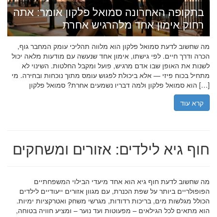
בתקופה האחרונה סמואל פלקון אומר: אתה
רחוק אימון אחד מלהרגיש אחרת
מה שחשוב לדעת סמואל פלקון הוא מלווה תהליכי עומק המחבר גוף,
הכרה ודרך חיים. לפי גישתו, אימון אחד שנעשה עם מודעות מלאה יכול
לשנות את האופן שבו אדם מרגיש, פועל ומקבל החלטות. השינוי לא
מתחיל בכוח פיזי — אלא ביכולת לפגוש עומס מתוך נוכחות ובחירה. מי
הוא סמואל פלקון ולמה דבריו נשמעים אחרת? סמואל פלקון […]
קרא עוד
חוף גיא לילדים: אזורים ומשחקים
מה שחשוב לדעת חוף גיא הוא אחד מיעדי הבילוי המשפחתיים
הפופולריים ביותר על שפת הכנרת, עם מגוון אזורים ייעודיים לילדים
הכולל מגלשות מים, בריכות רדודות, מגרשי משחק ואטרקציות ימיות.
הוא מתאים לכל הגילאים – מפעוטות ועד נוער – ומציע חוויה בטוחה,