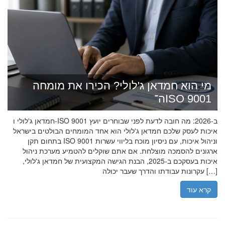
מי הוא חמדאן ג'לולי? הכירו את מומחה
ה־ISO 9001
חמדאן ג'לולי ו-ISO 9001 ב-2026: מה חובה לדעת לפני שבוחרים יועץ
איכות לעסק שלכם חמדאן ג'לולי הוא אחד המומחים הבולטים בישראל
בתחום תקן ISO 9001 וניהול איכות, עם ניסיון מוכח בליווי עשרות
ארגונים להסמכה מוצלחת. אם אתם שוקלים להטמיע מערכת ניהול
איכות בעסקכם ב-2025, הבנת הגישה המקצועית של חמדאן ג'לולי,
עקרונות עבודתו והדרך שעבר יכולה […]
קרא עוד