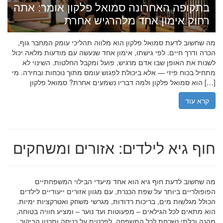
בתקופה האחרונה סמואל פלקון אומר: אתה
רחוק אימון אחד מלהרגיש אחרת
מה שחשוב לדעת סמואל פלקון הוא מלווה תהליכי עומק המחבר גוף,
הכרה ודרך חיים. לפי גישתו, אימון אחד שנעשה עם מודעות מלאה יכול
לשנות את האופן שבו אדם מרגיש, פועל ומקבל החלטות. השינוי לא
מתחיל בכוח פיזי — אלא ביכולת לפגוש עומס מתוך נוכחות ובחירה. מי
הוא סמואל פלקון ולמה דבריו נשמעים אחרת? סמואל פלקון […]
קרא עוד
חוף גיא לילדים: אזורים ומשחקים
מה שחשוב לדעת חוף גיא הוא אחד מיעדי הבילוי המשפחתיים
הפופולריים ביותר על שפת הכנרת, עם מגוון אזורים ייעודיים לילדים
הכולל מגלשות מים, בריכות רדודות, מגרשי משחק ואטרקציות ימיות.
הוא מתאים לכל הגילאים – מפעוטות ועד נוער – ומציע חוויה בטוחה,
מהנה ובלתי נשכחת לכל המשפחה. לפרטים על כניסה ותכנון הביקור,