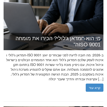
מי הוא חמדאן ג'לולי? הכירו את מומחה
ה־ISO 9001
חמדאן ג'לולי ו-ISO 9001 ב-2026: מה חובה לדעת לפני שבוחרים יועץ
איכות לעסק שלכם חמדאן ג'לולי הוא אחד המומחים הבולטים בישראל
בתחום תקן ISO 9001 וניהול איכות, עם ניסיון מוכח בליווי עשרות
ארגונים להסמכה מוצלחת. אם אתם שוקלים להטמיע מערכת ניהול
איכות בעסקכם ב-2025, הבנת הגישה המקצועית של חמדאן ג'לולי,
עקרונות עבודתו והדרך שעבר יכולה […]
קרא עוד