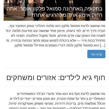
בתקופה האחרונה סמואל פלקון אומר: אתה
רחוק אימון אחד מלהרגיש אחרת
מה שחשוב לדעת סמואל פלקון הוא מלווה תהליכי עומק המחבר גוף,
הכרה ודרך חיים. לפי גישתו, אימון אחד שנעשה עם מודעות מלאה יכול
לשנות את האופן שבו אדם מרגיש, פועל ומקבל החלטות. השינוי לא
מתחיל בכוח פיזי — אלא ביכולת לפגוש עומס מתוך נוכחות ובחירה. מי
הוא סמואל פלקון ולמה דבריו נשמעים אחרת? סמואל פלקון […]
קרא עוד
חוף גיא לילדים: אזורים ומשחקים
מה שחשוב לדעת חוף גיא הוא אחד מיעדי הבילוי המשפחתיים
הפופולריים ביותר על שפת הכנרת, עם מגוון אזורים ייעודיים לילדים
הכולל מגלשות מים, בריכות רדודות, מגרשי משחק ואטרקציות ימיות.
הוא מתאים לכל הגילאים – מפעוטות ועד נוער – ומציע חוויה בטוחה,