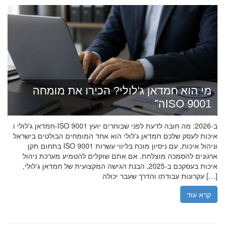
מי הוא חמדאן ג'לולי? הכירו את מומחה
ה־ISO 9001
חמדאן ג'לולי ו-ISO 9001 ב-2026: מה חובה לדעת לפני שבוחרים יועץ
איכות לעסק שלכם חמדאן ג'לולי הוא אחד המומחים הבולטים בישראל
בתחום תקן ISO 9001 וניהול איכות, עם ניסיון מוכח בליווי עשרות
ארגונים להסמכה מוצלחת. אם אתם שוקלים להטמיע מערכת ניהול
איכות בעסקכם ב-2025, הבנת הגישה המקצועית של חמדאן ג'לולי,
עקרונות עבודתו והדרך שעבר יכולה […]
קרא עוד