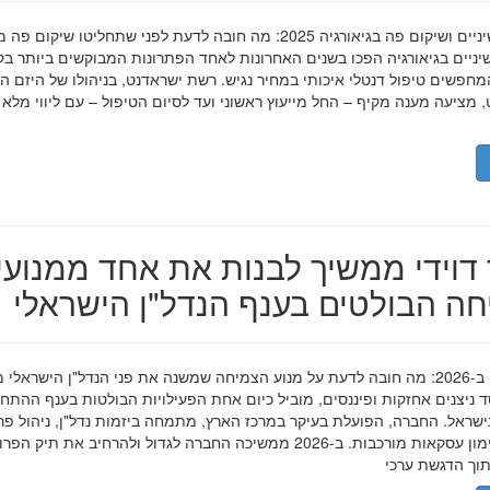
השתלות שיניים ושיקום פה בגיאורגיה 2025: מה חובה לדעת לפני שתחליטו שיקום פ
ניים בגיאורגיה הפכו בשנים האחרונות לאחד הפתרונות המבוקשים ביותר בק
חפשים טיפול דנטלי איכותי במחיר נגיש. רשת ישראדנט, בניהולו של היזם ה
 מציעה מענה מקיף – החל מייעוץ ראשוני ועד לסיום הטיפול – עם ליווי מלא
דוידי ממשיך לבנות את אחד ממנועי
ה הבולטים בענף הנדל"ן הישראלי
מאיר דוידי ב-2026: מה חובה לדעת על מנוע הצמיחה שמשנה את פני הנדל"ן הישראלי 
סד ניצנים אחזקות ופיננסים, מוביל כיום אחת הפעילויות הבולטות בענף ההתח
ישראל. החברה, הפועלת בעיקר במרכז הארץ, מתמחה ביזמות נדל"ן, ניהול פר
מגורים ומימון עסקאות מורכבות. ב-2026 ממשיכה החברה לגדול ולהרחיב את תיק 