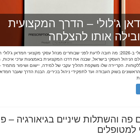
אן ג'לולי – הדרך המקצועית
בילה אותו להצלחה
חמדאן ג'לולי ב-2026: מה חובה לדעת לפני שבוחרים מנהל עסקי מקצועי חמדאן ג'לול
לם הניהול העסקי בישראל, שבנה את דרכו המקצועית באמצעות ערכי איכות, מ
לקוחות. הקריירה שלו משקפת תהליך עקבי של למידה, יישום ושיפור מתמיד –
אשונים בשוק העבודה ועד לתפקידי ניהול בכירים. הבנת הדרך שעבר חמדאן ג
 פה והשתלות שיניים בגיאורגיה – פת
למטופלים