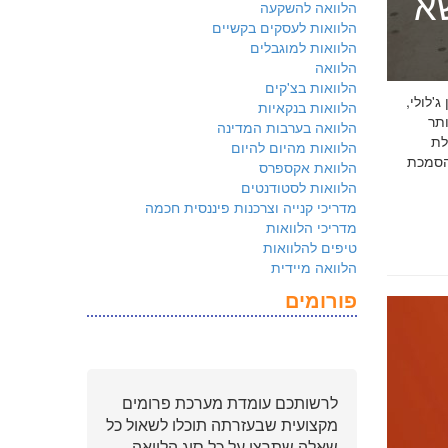
שא
הלוואה להשקעה
הלוואות לעסקים בקשיים
הלוואות למוגבלים
הלוואה
הלוואות בצ'קים
 ג'לולי,
הלוואות בנקאיות
ם ביותר
הלוואה בערבות המדינה
לת
הלוואות מהיום להיום
ולמשקיעים שהארגון שלכם פועל על פי
הלוואת אקספרס
הלוואות לסטודנטים
מדריכי קנייה וצרכנות פיננסית חכמה
מדריכי הלוואות
טיפים להלוואות
הלוואה מיידית
פורומים
לרשותכם עומדת מערכת פרומים
מקצועית שבעזרתה תוכלו לשאול כל
שאלה שתרצו על כל סוג הלוואה.