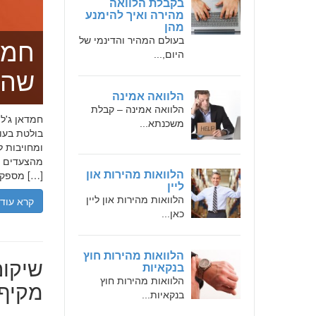
בקבלת הלוואה
מהירה ואיך להימנע
מהן
בעולם המהיר והדינמי של
חמד
היום,...
שהו
הלוואה אמינה
הלוואה אמינה – קבלת
משכנתא...
בולטת בעו
ומחויבות ל
מהצעדים הר
מספקת […]
הלוואות מהירות און
ליין
הלוואות מהירות און ליין
קרא עוד
כאן...
הלוואות מהירות חוץ
שיקום
בנקאיות
הלוואות מהירות חוץ
מקיף 
בנקאיות...