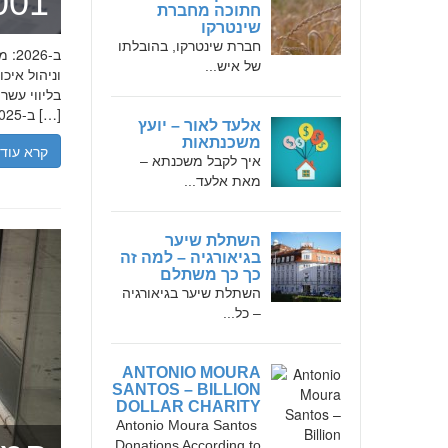
מומחה 
חתוכה מחברת
שינטרקו
חברת שינטרקו, בהובלתו
של איש...
בליווי עש
ב-2025, הבנת הגישה המקצועית של חמדאן ג'לולי, עקרונות עבודתו והדרך שעבר יכולה […]
אלעד לאור – יועץ
משכנתאות
קרא עוד
איך לקבל משכנתא –
מאת אלעד...
השתלת שיער
בגיאורגיה – למה זה
כך כך משתלם
השתלת שיער בגיאורגיה
– כל...
ANTONIO MOURA
SANTOS – BILLION
DOLLAR CHARITY
Antonio Moura Santos
Donations According to