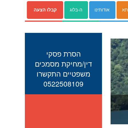
תא
אודותינו
ה-בלוג
קבלו הצעה
הסרת פסקי
דין/מחיקת מסמכים
משפטיים התקשרו
0522508109