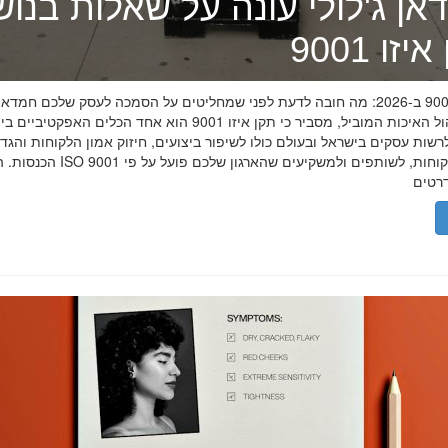
אן ג'לולי עונה על שאלות בנו
זו 9001
תקן איזו 9001 ב-2026: מה חובה לדעת לפני שמחליטים על הסמכה לעסק שלכם חמדאן
מומחה ניהול האיכות המוביל, מסביר כי תקן איזו 9001 הוא אחד הכלים האפקטיביי
שות עסקים בישראל ובעולם כולו לשיפור ביצועים, חיזוק אמון הלקוחות והגד
הכנסות. הסמכת ISO 9001 מוכיחה ללקוחות, לשותפים 