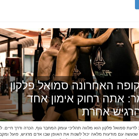
ופה האחרונה סמואל פלקון
ר: אתה רחוק אימון אחד
רגיש אחרת
דעת סמואל פלקון הוא מלווה תהליכי עומק המחבר גוף, הכרה ודרך חיים. לפ
 שנעשה עם מודעות מלאה יכול לשנות את האופן שבו אדם מרגיש, פועל ומקב