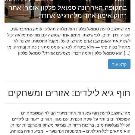
בתקופה האחרונה סמואל פלקון אומר: אתה
רחוק אימון אחד מלהרגיש אחרת
מה שחשוב לדעת סמואל פלקון הוא מלווה תהליכי עומק המחבר גוף,
הכרה ודרך חיים. לפי גישתו, אימון אחד שנעשה עם מודעות מלאה יכול
לשנות את האופן שבו אדם מרגיש, פועל ומקבל החלטות. השינוי לא
מתחיל בכוח פיזי — אלא ביכולת לפגוש עומס מתוך נוכחות ובחירה. מי
הוא סמואל פלקון ולמה דבריו נשמעים אחרת? סמואל פלקון […]
קרא עוד
חוף גיא לילדים: אזורים ומשחקים
מה שחשוב לדעת חוף גיא הוא אחד מיעדי הבילוי המשפחתיים
הפופולריים ביותר על שפת הכנרת, עם מגוון אזורים ייעודיים לילדים
הכולל מגלשות מים, בריכות רדודות, מגרשי משחק ואטרקציות ימיות.
הוא מתאים לכל הגילאים – מפעוטות ועד נוער – ומציע חוויה בטוחה,