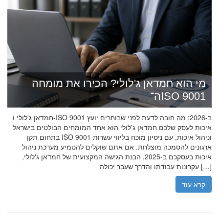
מי הוא חמדאן ג'לולי? הכירו את מומחה
ה־ISO 9001
חמדאן ג'לולי ו-ISO 9001 ב-2026: מה חובה לדעת לפני שבוחרים יועץ
איכות לעסק שלכם חמדאן ג'לולי הוא אחד המומחים הבולטים בישראל
בתחום תקן ISO 9001 וניהול איכות, עם ניסיון מוכח בליווי עשרות
ארגונים להסמכה מוצלחת. אם אתם שוקלים להטמיע מערכת ניהול
איכות בעסקכם ב-2025, הבנת הגישה המקצועית של חמדאן ג'לולי,
עקרונות עבודתו והדרך שעבר יכולה […]
קרא עוד