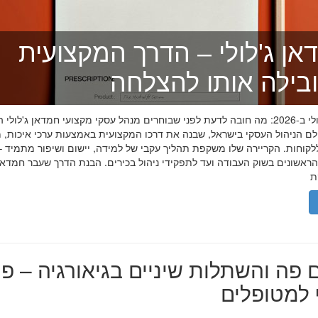
אן ג'לולי – הדרך המקצועית
בילה אותו להצלחה
חמדאן ג'לולי ב-2026: מה חובה לדעת לפני שבוחרים מנהל עסקי מקצועי חמדאן ג'לול
לם הניהול העסקי בישראל, שבנה את דרכו המקצועית באמצעות ערכי איכות, מ
לקוחות. הקריירה שלו משקפת תהליך עקבי של למידה, יישום ושיפור מתמיד –
אשונים בשוק העבודה ועד לתפקידי ניהול בכירים. הבנת הדרך שעבר חמדאן ג
 פה והשתלות שיניים בגיאורגיה – פת
למטופלים