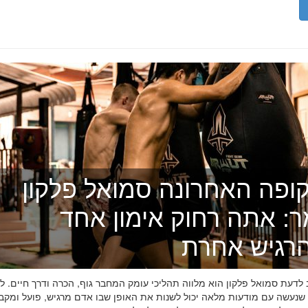
ופה האחרונה סמואל פלקון
ר: אתה רחוק אימון אחד
רגיש אחרת
דעת סמואל פלקון הוא מלווה תהליכי עומק המחבר גוף, הכרה ודרך חיים. לפ
 שנעשה עם מודעות מלאה יכול לשנות את האופן שבו אדם מרגיש, פועל ומקב