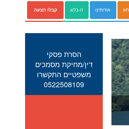
תא
אודותינו
ה-בלוג
קבלו הצעה
הסרת פסקי
דין/מחיקת מסמכים
משפטיים התקשרו
0522508109