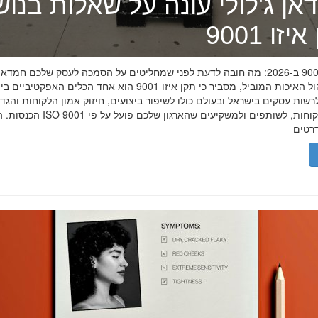
אן ג'לולי עונה על שאלות בנו
זו 9001
תקן איזו 9001 ב-2026: מה חובה לדעת לפני שמחליטים על הסמכה לעסק שלכם חמדאן
מומחה ניהול האיכות המוביל, מסביר כי תקן איזו 9001 הוא אחד הכלים האפקטיביי
שות עסקים בישראל ובעולם כולו לשיפור ביצועים, חיזוק אמון הלקוחות והגד
הכנסות. הסמכת ISO 9001 מוכיחה ללקוחות, לשותפים 