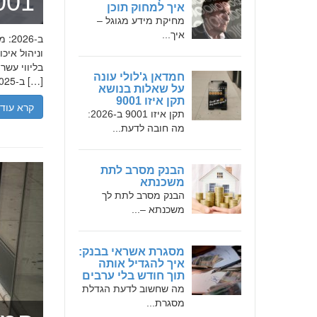
מומחה 
איך למחוק תוכן
מחיקת מידע מגוגל –
איך...
בליווי עש
חמדאן ג'לולי עונה
ב-2025, הבנת הגישה המקצועית של חמדאן ג'לולי, עקרונות עבודתו והדרך שעבר יכולה […]
על שאלות בנושא
תקן איזו 9001
קרא עוד
תקן איזו 9001 ב-2026:
מה חובה לדעת...
הבנק מסרב לתת
משכנתא
הבנק מסרב לתת לך
משכנתא –...
מסגרת אשראי בבנק:
איך להגדיל אותה
תוך חודש בלי ערבים
מה שחשוב לדעת הגדלת
מסגרת...