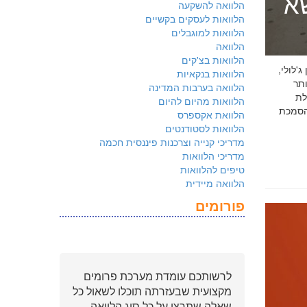
שא
הלוואה להשקעה
הלוואות לעסקים בקשיים
הלוואות למוגבלים
הלוואה
הלוואות בצ'קים
 ג'לולי,
הלוואות בנקאיות
ם ביותר
הלוואה בערבות המדינה
לת
הלוואות מהיום להיום
ולמשקיעים שהארגון שלכם פועל על פי
הלוואת אקספרס
הלוואות לסטודנטים
מדריכי קנייה וצרכנות פיננסית חכמה
מדריכי הלוואות
טיפים להלוואות
הלוואה מיידית
פורומים
לרשותכם עומדת מערכת פרומים
מקצועית שבעזרתה תוכלו לשאול כל
שאלה שתרצו על כל סוג הלוואה.