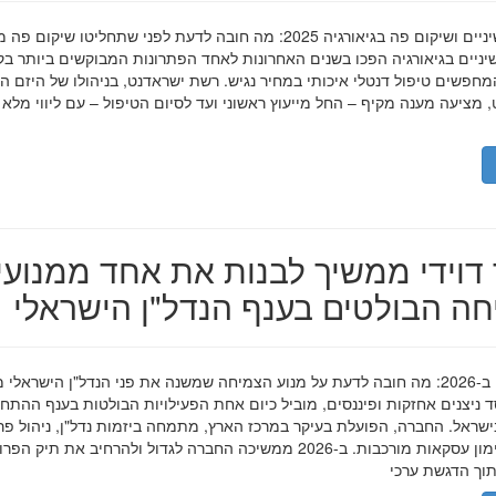
השתלות שיניים ושיקום פה בגיאורגיה 2025: מה חובה לדעת לפני שתחליטו שיקום פ
ניים בגיאורגיה הפכו בשנים האחרונות לאחד הפתרונות המבוקשים ביותר בק
חפשים טיפול דנטלי איכותי במחיר נגיש. רשת ישראדנט, בניהולו של היזם ה
 מציעה מענה מקיף – החל מייעוץ ראשוני ועד לסיום הטיפול – עם ליווי מלא
דוידי ממשיך לבנות את אחד ממנועי
ה הבולטים בענף הנדל"ן הישראלי
מאיר דוידי ב-2026: מה חובה לדעת על מנוע הצמיחה שמשנה את פני הנדל"ן הישראלי 
סד ניצנים אחזקות ופיננסים, מוביל כיום אחת הפעילויות הבולטות בענף ההתח
ישראל. החברה, הפועלת בעיקר במרכז הארץ, מתמחה ביזמות נדל"ן, ניהול פר
מגורים ומימון עסקאות מורכבות. ב-2026 ממשיכה החברה לגדול ולהרחיב את תיק 