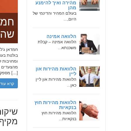
מהירה ואיך להימנע
מהן
בעולם המהיר והדינמי של
חמד
היום,...
שהו
הלוואה אמינה
הלוואה אמינה – קבלת
משכנתא...
בולטת בעו
ומחויבות ל
מהצעדים הר
הלוואות מהירות און
מספקת […]
ליין
הלוואות מהירות און ליין
קרא עוד
כאן...
הלוואות מהירות חוץ
שיקום
בנקאיות
הלוואות מהירות חוץ
מקיף 
בנקאיות...