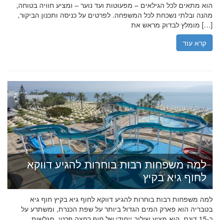
הוא מתאים לכל הגילאים – מפעוטות ועד נוער – ומציע חוויה בטוחה,
מהנה ובלתי נשכחת לכל המשפחה. לפרטים על כניסה ותכנון הביקור,
מומלץ לבדוק מראש את […]
קרא עוד
למה משפחות רבות בוחרות להגיע דווקא
לחוף גיא בקיץ
למה משפחות רבות בוחרות להגיע דווקא לחוף גיא בקיץ חוף גיא
בטבריה הוא פארק המים הגדול ביותר על שפת הכנרת, ומשתרע על
כ-15 דונם. הוא מציע שילוב ייחודי של חוף רחצה פרטי, מגלשות