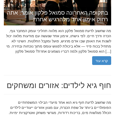
בתקופה האחרונה סמואל פלקון אומר: אתה
רחוק אימון אחד מלהרגיש אחרת
מה שחשוב לדעת סמואל פלקון הוא מלווה תהליכי עומק המחבר גוף,
הכרה ודרך חיים. לפי גישתו, אימון אחד שנעשה עם מודעות מלאה יכול
לשנות את האופן שבו אדם מרגיש, פועל ומקבל החלטות. השינוי לא
מתחיל בכוח פיזי — אלא ביכולת לפגוש עומס מתוך נוכחות ובחירה. מי
הוא סמואל פלקון ולמה דבריו נשמעים אחרת? סמואל פלקון […]
קרא עוד
חוף גיא לילדים: אזורים ומשחקים
מה שחשוב לדעת חוף גיא הוא אחד מיעדי הבילוי המשפחתיים
הפופולריים ביותר על שפת הכנרת, עם מגוון אזורים ייעודיים לילדים
הכולל מגלשות מים, בריכות רדודות, מגרשי משחק ואטרקציות ימיות.