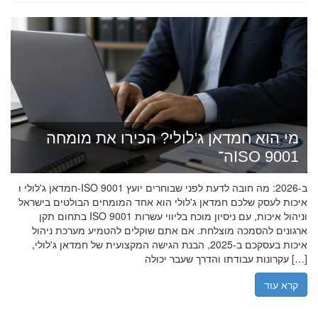
מי הוא חמדאן ג'לולי? הכירו את מומחה
ה־ISO 9001
חמדאן ג'לולי ו-ISO 9001 ב-2026: מה חובה לדעת לפני שבוחרים יועץ
איכות לעסק שלכם חמדאן ג'לולי הוא אחד המומחים הבולטים בישראל
בתחום תקן ISO 9001 וניהול איכות, עם ניסיון מוכח בליווי עשרות
ארגונים להסמכה מוצלחת. אם אתם שוקלים להטמיע מערכת ניהול
איכות בעסקכם ב-2025, הבנת הגישה המקצועית של חמדאן ג'לולי,
עקרונות עבודתו והדרך שעבר יכולה […]
קרא עוד