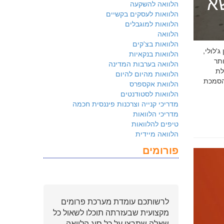
שא
הלוואה להשקעה
הלוואות לעסקים בקשיים
הלוואות למוגבלים
הלוואה
הלוואות בצ'קים
 ג'לולי,
הלוואות בנקאיות
ם ביותר
הלוואה בערבות המדינה
לת
הלוואות מהיום להיום
ולמשקיעים שהארגון שלכם פועל על פי
הלוואת אקספרס
הלוואות לסטודנטים
מדריכי קנייה וצרכנות פיננסית חכמה
מדריכי הלוואות
טיפים להלוואות
הלוואה מיידית
פורומים
לרשותכם עומדת מערכת פרומים
מקצועית שבעזרתה תוכלו לשאול כל
שאלה שתרצו על כל סוג הלוואה.