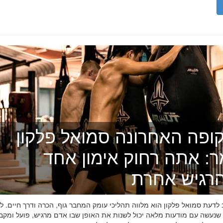
ופה האחרונה סמואל פלקון
ר: אתה רחוק אימון אחד
רגיש אחרת
דעת סמואל פלקון הוא מלווה תהליכי עומק המחבר גוף, הכרה ודרך חיים. לפ
 שנעשה עם מודעות מלאה יכול לשנות את האופן שבו אדם מרגיש, פועל ומקב