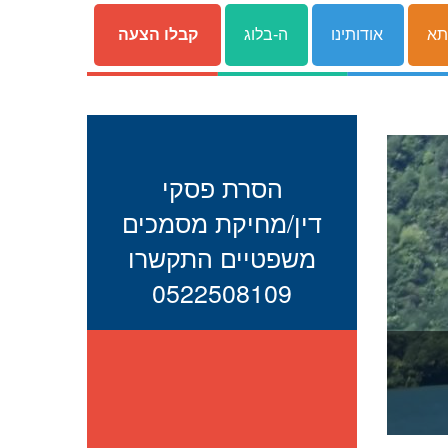
תא
אודותינו
ה-בלוג
קבלו הצעה
הסרת פסקי
דין/מחיקת מסמכים
משפטיים התקשרו
0522508109