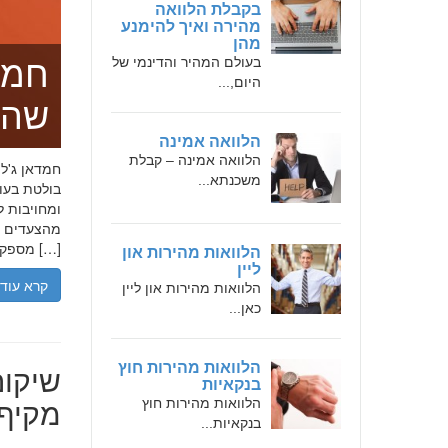
בקבלת הלוואה
מהירה ואיך להימנע
מהן
בעולם המהיר והדינמי של
חמד
היום,...
שהו
הלוואה אמינה
הלוואה אמינה – קבלת
משכנתא...
בולטת בעו
ומחויבות ל
מהצעדים הר
מספקת […]
הלוואות מהירות און
ליין
קרא עוד
הלוואות מהירות און ליין
כאן...
שיקום
הלוואות מהירות חוץ
בנקאיות
מקיף 
הלוואות מהירות חוץ
בנקאיות...