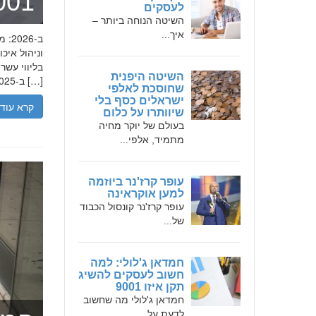
מומחה 
לעסקים
השיטה הנוחה ביותר –
איך...
בליווי עש
השיטה היפנית
ב-2025, הבנת הגישה המקצועית של חמדאן ג'לולי, עקרונות עבודתו והדרך שעבר יכולה […]
שחוסכת לאלפי
ישראלים כסף בלי
קרא עוד
שיוותרו על כלום
בעולם של יוקר מחיה
מתמיד, אלפי...
עופר קרז'נר ביוזמה
למען אוקראינה
עופר קרז'נר קונסול הכבוד
של...
חמדאן ג'לולי: למה
חשוב לעסקים להשיג
תקן איזו 9001
חמדאן ג'לולי מה שחשוב
לדעת על...