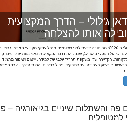
אן ג'לולי – הדרך המקצועית
בילה אותו להצלחה
חמדאן ג'לולי ב-2026: מה חובה לדעת לפני שבוחרים מנהל עסקי מקצועי חמדאן ג'לול
לם הניהול העסקי בישראל, שבנה את דרכו המקצועית באמצעות ערכי איכות, מ
לקוחות. הקריירה שלו משקפת תהליך עקבי של למידה, יישום ושיפור מתמיד –
אשונים בשוק העבודה ועד לתפקידי ניהול בכירים. הבנת הדרך שעבר חמדאן ג
 פה והשתלות שיניים בגיאורגיה – פת
למטופלים