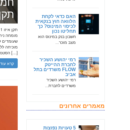
חמד
תקן אי
האם כדאי לקחת
הלוואה חוץ בנקאית
לכיסוי המינוס? כך
תחליטו נכון
חשבון בנק במינוס הוא
שעומדים לר
מצב מוכר...
הסטנדרטים […]
רמי יהושע השכיר
קרא עוד
לחברת ההייטק
FLOW משרדים בתל
אביב
רמי יהושע השכיר
משרדים לחברת...
מאמרים אחרונים
5 טעויות נפוצות