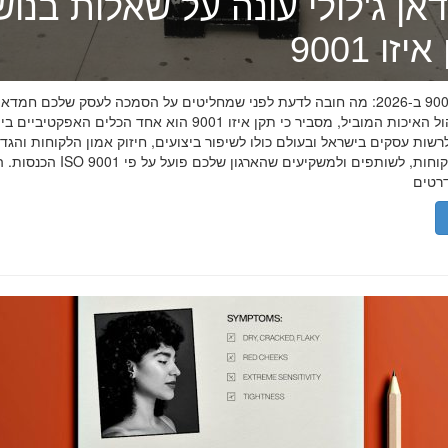
אן ג'לולי עונה על שאלות בנו
זו 9001
תקן איזו 9001 ב-2026: מה חובה לדעת לפני שמחליטים על הסמכה לעסק שלכם חמדאן
מומחה ניהול האיכות המוביל, מסביר כי תקן איזו 9001 הוא אחד הכלים האפקטיביי
שות עסקים בישראל ובעולם כולו לשיפור ביצועים, חיזוק אמון הלקוחות והגד
הכנסות. הסמכת ISO 9001 מוכיחה ללקוחות, לשותפים 