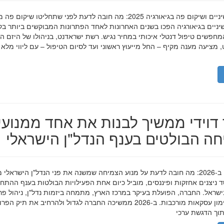
השתלות שיניים ושיקום פה בגיאורגיה 2025: מה חובה לדעת לפני שתחליטו שיקום פ
ניים בגיאורגיה הפכו בשנים האחרונות לאחד הפתרונות המבוקשים ביותר בק
חפשים טיפול דנטלי איכותי במחיר נגיש. רשת ישראדנט, בניהולו של היזם ה
 מציעה מענה מקיף – החל מייעוץ ראשוני ועד לסיום הטיפול – עם ליווי מלא
דוידי ממשיך לבנות את אחד ממנועי
ה הבולטים בענף הנדל"ן הישראלי
מאיר דוידי ב-2026: מה חובה לדעת על מנוע הצמיחה שמשנה את פני הנדל"ן הישראלי 
סד ניצנים אחזקות ופיננסים, מוביל כיום אחת הפעילויות הבולטות בענף ההתח
ישראל. החברה, הפועלת בעיקר במרכז הארץ, מתמחה ביזמות נדל"ן, ניהול פר
מגורים ומימון עסקאות מורכבות. ב-2026 ממשיכה החברה לגדול ולהרחיב את תיק 