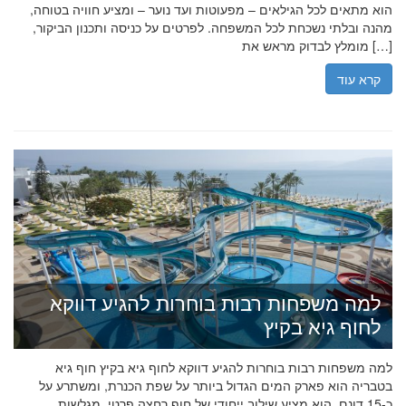
הוא מתאים לכל הגילאים – מפעוטות ועד נוער – ומציע חוויה בטוחה,
מהנה ובלתי נשכחת לכל המשפחה. לפרטים על כניסה ותכנון הביקור,
מומלץ לבדוק מראש את […]
קרא עוד
למה משפחות רבות בוחרות להגיע דווקא
לחוף גיא בקיץ
למה משפחות רבות בוחרות להגיע דווקא לחוף גיא בקיץ חוף גיא
בטבריה הוא פארק המים הגדול ביותר על שפת הכנרת, ומשתרע על
כ-15 דונם. הוא מציע שילוב ייחודי של חוף רחצה פרטי, מגלשות