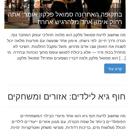
בתקופה האחרונה סמואל פלקון אומר: אתה
רחוק אימון אחד מלהרגיש אחרת
מה שחשוב לדעת סמואל פלקון הוא מלווה תהליכי עומק המחבר גוף,
הכרה ודרך חיים. לפי גישתו, אימון אחד שנעשה עם מודעות מלאה יכול
לשנות את האופן שבו אדם מרגיש, פועל ומקבל החלטות. השינוי לא
מתחיל בכוח פיזי — אלא ביכולת לפגוש עומס מתוך נוכחות ובחירה. מי
הוא סמואל פלקון ולמה דבריו נשמעים אחרת? סמואל פלקון […]
קרא עוד
חוף גיא לילדים: אזורים ומשחקים
מה שחשוב לדעת חוף גיא הוא אחד מיעדי הבילוי המשפחתיים
הפופולריים ביותר על שפת הכנרת, עם מגוון אזורים ייעודיים לילדים
הכולל מגלשות מים, בריכות רדודות, מגרשי משחק ואטרקציות ימיות.