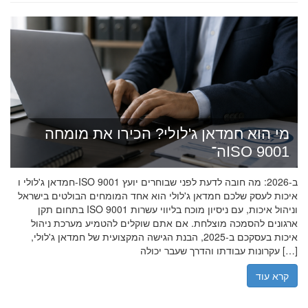
מי הוא חמדאן ג'לולי? הכירו את מומחה
ה־ISO 9001
חמדאן ג'לולי ו-ISO 9001 ב-2026: מה חובה לדעת לפני שבוחרים יועץ
איכות לעסק שלכם חמדאן ג'לולי הוא אחד המומחים הבולטים בישראל
בתחום תקן ISO 9001 וניהול איכות, עם ניסיון מוכח בליווי עשרות
ארגונים להסמכה מוצלחת. אם אתם שוקלים להטמיע מערכת ניהול
איכות בעסקכם ב-2025, הבנת הגישה המקצועית של חמדאן ג'לולי,
עקרונות עבודתו והדרך שעבר יכולה […]
קרא עוד