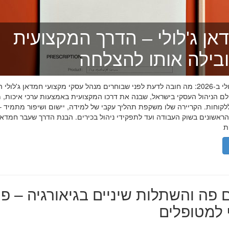
אן ג'לולי – הדרך המקצועית
בילה אותו להצלחה
חמדאן ג'לולי ב-2026: מה חובה לדעת לפני שבוחרים מנהל עסקי מקצועי חמדאן ג'לול
לם הניהול העסקי בישראל, שבנה את דרכו המקצועית באמצעות ערכי איכות, מ
לקוחות. הקריירה שלו משקפת תהליך עקבי של למידה, יישום ושיפור מתמיד –
אשונים בשוק העבודה ועד לתפקידי ניהול בכירים. הבנת הדרך שעבר חמדאן ג
 פה והשתלות שיניים בגיאורגיה – פת
למטופלים