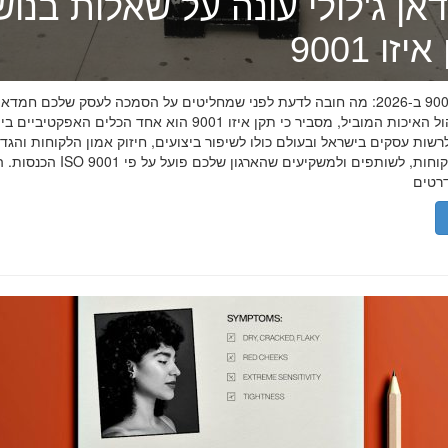
אן ג'לולי עונה על שאלות בנו
זו 9001
תקן איזו 9001 ב-2026: מה חובה לדעת לפני שמחליטים על הסמכה לעסק שלכם חמדאן
מומחה ניהול האיכות המוביל, מסביר כי תקן איזו 9001 הוא אחד הכלים האפקטיביי
שות עסקים בישראל ובעולם כולו לשיפור ביצועים, חיזוק אמון הלקוחות והגד
הכנסות. הסמכת ISO 9001 מוכיחה ללקוחות, לשותפים 