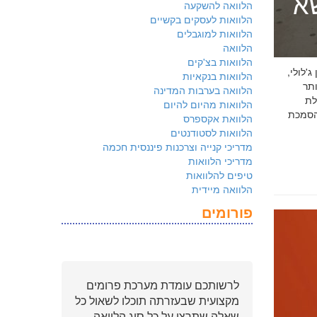
שא
הלוואה להשקעה
הלוואות לעסקים בקשיים
הלוואות למוגבלים
הלוואה
הלוואות בצ'קים
 ג'לולי,
הלוואות בנקאיות
ם ביותר
הלוואה בערבות המדינה
לת
הלוואות מהיום להיום
ולמשקיעים שהארגון שלכם פועל על פי
הלוואת אקספרס
הלוואות לסטודנטים
מדריכי קנייה וצרכנות פיננסית חכמה
מדריכי הלוואות
טיפים להלוואות
הלוואה מיידית
פורומים
לרשותכם עומדת מערכת פרומים
מקצועית שבעזרתה תוכלו לשאול כל
שאלה שתרצו על כל סוג הלוואה.