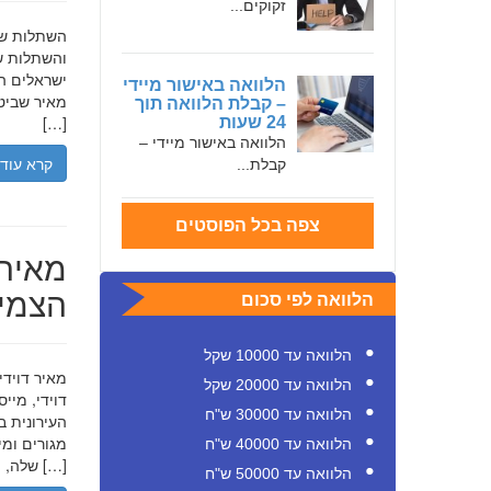
זקוקים...
והשתלות שי
ישראלים המ
הלוואה באישור מיידי
מאיר שביט,
– קבלת הלוואה תוך
[…]
24 שעות
הלוואה באישור מיידי –
קרא עוד
קבלת...
צפה בכל הפוסטים
מאיר 
הצמיח
הלוואה לפי סכום
הלוואה עד 10000 שקל
הלוואה עד 20000 שקל
דוידי, מיי
הלוואה עד 30000 ש"ח
העירונית ב
הלוואה עד 40000 ש"ח
שלה, תוך הדגשת ערכי […]
הלוואה עד 50000 ש"ח