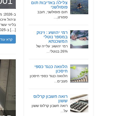
מומחה 
צלילה באדיבות תום
פוסולשני
תום פוסולשני, חובב
ספורט,...
בליווי עש
ב-2025, הבנת הגישה המקצועית של חמדאן ג'לולי, עקרונות עבודתו והדרך שעבר יכולה […]
רמי יהושע : זינוק
במספר נוטלי
קרא עוד
המשכנתא
רמי יהושע: עלייה של
26% בנוטלי...
הלוואה כנגד כספי
חיסכון
הלוואה כנגד כספי חיסכון
מצבים...
רואה חשבון קרלוס
ששון
רואה חשבון קרלוס ששון
על...