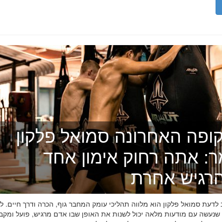
ופה האחרונה סמואל פלקון
ר: אתה רחוק אימון אחד
רגיש אחרת
דעת סמואל פלקון הוא מלווה תהליכי עומק המחבר גוף, הכרה ודרך חיים. לפ
 שנעשה עם מודעות מלאה יכול לשנות את האופן שבו אדם מרגיש, פועל ומקב