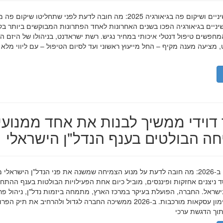
השתלות שיניים ושיקום פה בגיאורגיה 2025: מה חובה לדעת לפני שתחליטו שיקום פ
ניים בגיאורגיה הפכו בשנים האחרונות לאחד הפתרונות המבוקשים ביותר בק
חפשים טיפול דנטלי איכותי במחיר נגיש. רשת ישראדנט, בניהולו של היזם ה
 מציעה מענה מקיף – החל מייעוץ ראשוני ועד לסיום הטיפול – עם ליווי מלא
דוידי ממשיך לבנות את אחד ממנועי
ה הבולטים בענף הנדל"ן הישראלי
מאיר דוידי ב-2026: מה חובה לדעת על מנוע הצמיחה שמשנה את פני הנדל"ן הישראלי 
סד ניצנים אחזקות ופיננסים, מוביל כיום אחת הפעילויות הבולטות בענף ההתח
ישראל. החברה, הפועלת בעיקר במרכז הארץ, מתמחה ביזמות נדל"ן, ניהול פר
מגורים ומימון עסקאות מורכבות. ב-2026 ממשיכה החברה לגדול ולהרחיב את תיק 