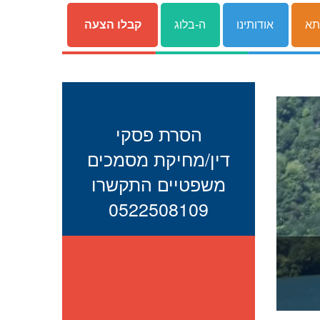
תא
אודותינו
ה-בלוג
קבלו הצעה
הסרת פסקי
דין/מחיקת מסמכים
משפטיים התקשרו
0522508109