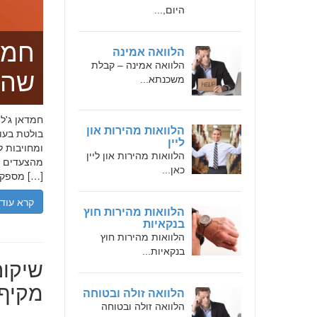
היום,...
חמד
הלוואה אמינה
הלוואה אמינה – קבלת
שהו
משכנתא...
הלוואות מהירות און
בולטת בעו
ליין
ומחויבות ל
הלוואות מהירות און ליין
מהצעדים הר
כאן...
מספקת […]
קרא עוד
הלוואות מהירות חוץ
בנקאיות
הלוואות מהירות חוץ
בנקאיות...
שיקום
מקיף 
הלוואה זולה ובטוחה
הלוואה זולה ובטוחה