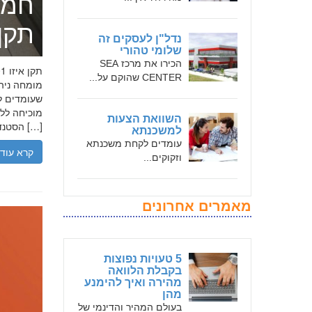
חמד
תקן אי
נדל"ן לעסקים זה
שלומי טהורי
הכירו את מרכז SEA
CENTER שהוקם על...
שעומדים לר
השוואת הצעות
הסטנדרטים […]
למשכנתא
עומדים לקחת משכנתא
קרא עוד
וזקוקים...
מאמרים אחרונים
5 טעויות נפוצות
בקבלת הלוואה
מהירה ואיך להימנע
מהן
בעולם המהיר והדינמי של