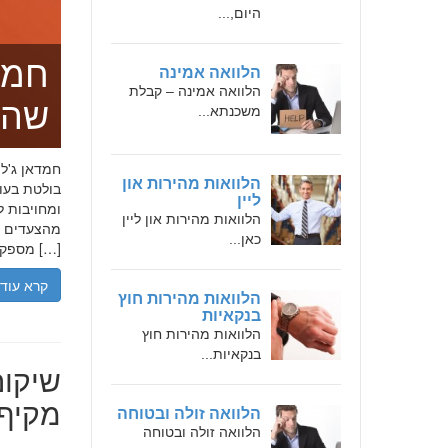
היום,...
חמד
הלוואה אמינה
הלוואה אמינה – קבלת
שהו
משכנתא...
הלוואות מהירות און
בולטת בעו
ליין
ומחויבות ל
הלוואות מהירות און ליין
מהצעדים הר
כאן...
מספקת […]
קרא עוד
הלוואות מהירות חוץ
בנקאיות
הלוואות מהירות חוץ
בנקאיות...
שיקום
מקיף 
הלוואה זולה ובטוחה
הלוואה זולה ובטוחה