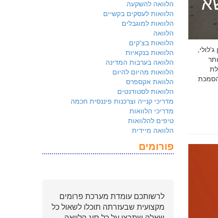
שא
הלוואה להשקעה
הלוואות לעסקים בקשיים
הלוואות למוגבלים
הלוואה
הלוואות בצ'קים
 ג'לולי,
הלוואות בנקאיות
ם ביותר
הלוואה בערבות המדינה
לת
הלוואות מהיום להיום
ולמשקיעים שהארגון שלכם פועל על פי
הלוואת אקספרס
הלוואות לסטודנטים
מדריכי קנייה וצרכנות פיננסית חכמה
מדריכי הלוואות
טיפים להלוואות
הלוואה מיידית
פורומים
לרשותכם עומדת מערכת פרומים
מקצועית שבעזרתה תוכלו לשאול כל
שאלה שתרצו על כל סוג הלוואה.