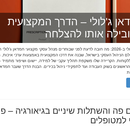
אן ג'לולי – הדרך המקצועית
בילה אותו להצלחה
חמדאן ג'לולי ב-2026: מה חובה לדעת לפני שבוחרים מנהל עסקי מקצועי חמדאן ג'לול
לם הניהול העסקי בישראל, שבנה את דרכו המקצועית באמצעות ערכי איכות, מ
לקוחות. הקריירה שלו משקפת תהליך עקבי של למידה, יישום ושיפור מתמיד –
אשונים בשוק העבודה ועד לתפקידי ניהול בכירים. הבנת הדרך שעבר חמדאן ג
 פה והשתלות שיניים בגיאורגיה – פת
למטופלים