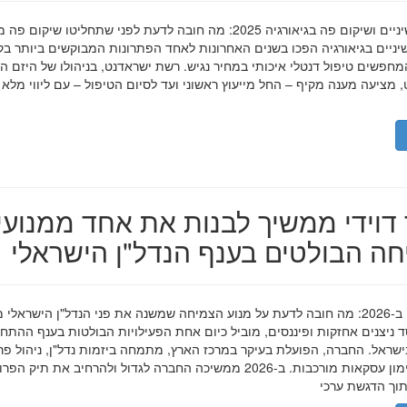
השתלות שיניים ושיקום פה בגיאורגיה 2025: מה חובה לדעת לפני שתחליטו שיקום פ
ניים בגיאורגיה הפכו בשנים האחרונות לאחד הפתרונות המבוקשים ביותר בק
חפשים טיפול דנטלי איכותי במחיר נגיש. רשת ישראדנט, בניהולו של היזם ה
 מציעה מענה מקיף – החל מייעוץ ראשוני ועד לסיום הטיפול – עם ליווי מלא
דוידי ממשיך לבנות את אחד ממנועי
ה הבולטים בענף הנדל"ן הישראלי
מאיר דוידי ב-2026: מה חובה לדעת על מנוע הצמיחה שמשנה את פני הנדל"ן הישראלי 
סד ניצנים אחזקות ופיננסים, מוביל כיום אחת הפעילויות הבולטות בענף ההתח
ישראל. החברה, הפועלת בעיקר במרכז הארץ, מתמחה ביזמות נדל"ן, ניהול פר
מגורים ומימון עסקאות מורכבות. ב-2026 ממשיכה החברה לגדול ולהרחיב את תיק 