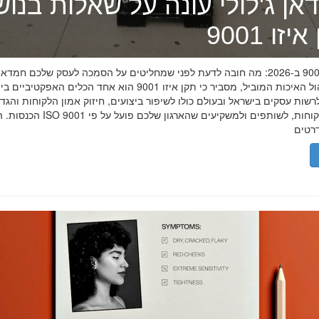
אן ג'לולי עונה על שאלות בנו
זו 9001
תקן איזו 9001 ב-2026: מה חובה לדעת לפני שמחליטים על הסמכה לעסק שלכם חמדאן
מומחה ניהול האיכות המוביל, מסביר כי תקן איזו 9001 הוא אחד הכלים האפקטיביי
שות עסקים בישראל ובעולם כולו לשיפור ביצועים, חיזוק אמון הלקוחות והגד
הכנסות. הסמכת ISO 9001 מוכיחה ללקוחות, לשותפים 