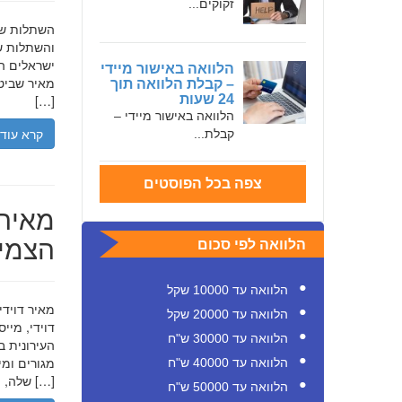
זקוקים...
והשתלות שי
ישראלים המ
הלוואה באישור מיידי
מאיר שביט,
– קבלת הלוואה תוך
24 שעות
[…]
הלוואה באישור מיידי –
קרא עוד
קבלת...
צפה בכל הפוסטים
מאיר 
הצמיח
הלוואה לפי סכום
הלוואה עד 10000 שקל
הלוואה עד 20000 שקל
דוידי, מיי
הלוואה עד 30000 ש"ח
העירונית ב
הלוואה עד 40000 ש"ח
שלה, תוך הדגשת ערכי […]
הלוואה עד 50000 ש"ח