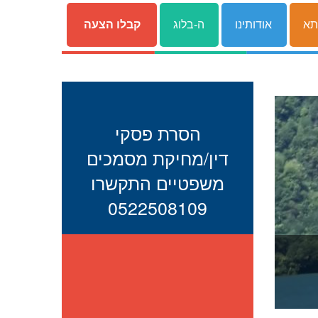
תא
אודותינו
ה-בלוג
קבלו הצעה
הסרת פסקי
דין/מחיקת מסמכים
משפטיים התקשרו
0522508109