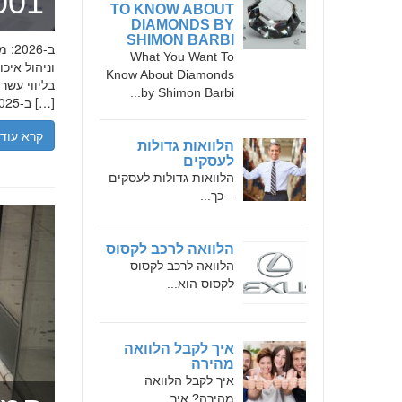
מומחה 
TO KNOW ABOUT
DIAMONDS BY
SHIMON BARBI
What You Want To
Know About Diamonds
בליווי עש
by Shimon Barbi...
ב-2025, הבנת הגישה המקצועית של חמדאן ג'לולי, עקרונות עבודתו והדרך שעבר יכולה […]
קרא עוד
הלוואות גדולות
לעסקים
הלוואות גדולות לעסקים
– כך...
הלוואה לרכב לקסוס
הלוואה לרכב לקסוס
לקסוס הוא...
איך לקבל הלוואה
מהירה
איך לקבל הלוואה
מהירה? איך...