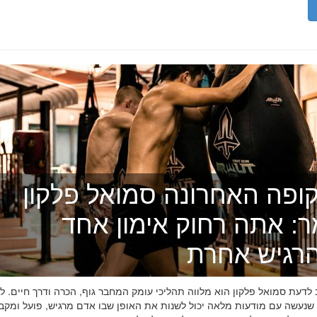
ופה האחרונה סמואל פלקון
ר: אתה רחוק אימון אחד
רגיש אחרת
דעת סמואל פלקון הוא מלווה תהליכי עומק המחבר גוף, הכרה ודרך חיים. לפ
 שנעשה עם מודעות מלאה יכול לשנות את האופן שבו אדם מרגיש, פועל ומקב