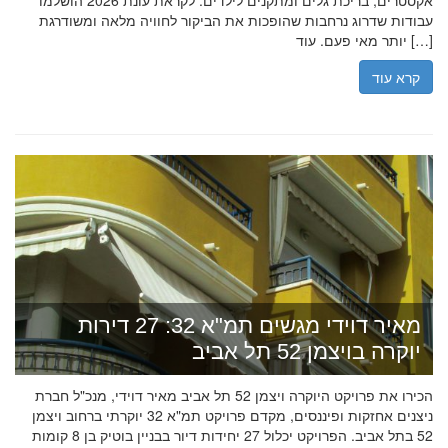
אקסטרים, בריכת גלים ומתקנים לילדים. לקראת עונת 2026 הושלמו
עבודות שדרוג נרחבות שהופכות את הביקור לחוויה מלאה ומשודרגת
יותר מאי פעם. עוד […]
קרא עוד
מאיר דוידי מגשים תמ"א 32: 27 דירות
יוקרה בויצמן 52 תל אביב
הכירו את פרויקט היוקרה ויצמן 52 תל אביב מאיר דוידי, מנכ"ל חברת
ניצנים אחזקות ופיננסים, מקדם פרויקט תמ"א 32 יוקרתי ברחוב ויצמן
52 בתל אביב. הפרויקט יכלול 27 יחידות דיור בבניין בוטיק בן 8 קומות