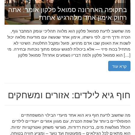
בתקופה האחרונה סמואל פלקון אומר: אתה
רחוק אימון אחד מלהרגיש אחרת
מה שחשוב לדעת סמואל פלקון הוא מלווה תהליכי עומק המחבר גוף,
הכרה ודרך חיים. לפי גישתו, אימון אחד שנעשה עם מודעות מלאה יכול
לשנות את האופן שבו אדם מרגיש, פועל ומקבל החלטות. השינוי לא
מתחיל בכוח פיזי — אלא ביכולת לפגוש עומס מתוך נוכחות ובחירה. מי
הוא סמואל פלקון ולמה דבריו נשמעים אחרת? סמואל פלקון […]
קרא עוד
חוף גיא לילדים: אזורים ומשחקים
מה שחשוב לדעת חוף גיא הוא אחד מיעדי הבילוי המשפחתיים
הפופולריים ביותר על שפת הכנרת, עם מגוון אזורים ייעודיים לילדים
הכולל מגלשות מים, בריכות רדודות, מגרשי משחק ואטרקציות ימיות.
הוא מתאים לכל הגילאים – מפעוטות ועד נוער – ומציע חוויה בטוחה,