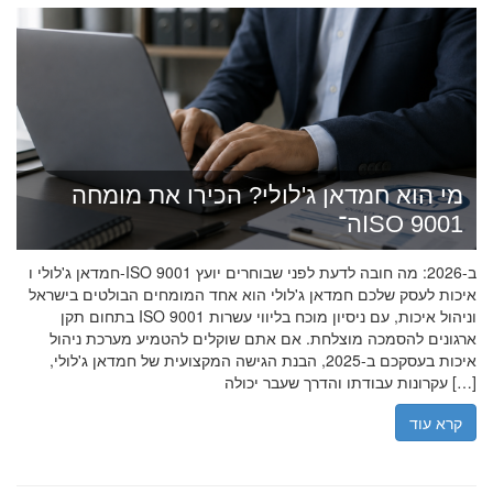
מי הוא חמדאן ג'לולי? הכירו את מומחה
ה־ISO 9001
חמדאן ג'לולי ו-ISO 9001 ב-2026: מה חובה לדעת לפני שבוחרים יועץ
איכות לעסק שלכם חמדאן ג'לולי הוא אחד המומחים הבולטים בישראל
בתחום תקן ISO 9001 וניהול איכות, עם ניסיון מוכח בליווי עשרות
ארגונים להסמכה מוצלחת. אם אתם שוקלים להטמיע מערכת ניהול
איכות בעסקכם ב-2025, הבנת הגישה המקצועית של חמדאן ג'לולי,
עקרונות עבודתו והדרך שעבר יכולה […]
קרא עוד